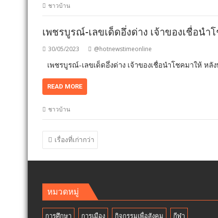
ชาวบ้าน
เพชรบูรณ์-เลขเด็ดอึ่งด่าง เจ้าของเชื่อ
30/05/2023
@hotnewstimeonline
เพชรบูรณ์-เลขเด็ดอึ่งด่าง เจ้าของเชื่อนำโชคมาให้ หล
READ MORE
ชาวบ้าน
แนะแนว
เรื่องที่เก่ากว่า
เรื่อง
หมวดหมู่
การศึกษา
การเมือง
กิจกรรมเพื่อสังคม
กีฬา