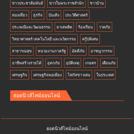
ข่าวประชาสัมพันธ์
ข่าวในพระราชสำนัก
ชาวบ้าน
ท่องเที่ยว
ธุรกิจ
บันเทิง
ประวัติศาสตร์
ประเพณีและวัฒนธรรม
ยาเสพติด
ร้องเรียน
วาตภัย
วิทยาศาสตร์ เทคโนโลยี และนวัตกรรม
สกู๊ปพิเศษ
สาธารณสุข
หน่วยงานภาครัฐ
อัคคีภัย
อาชญากรรม
อาชีพสร้างรายได้
อุทกภัย
อุบัติเหตุ
เกษตร
เตือนภัย
เศรษฐกิจ
เศรษฐกิจพอเพียง
โฟกัสข่าวเด่น
ในประเทศ
ฮอตนิวส์ไทม์ออนไลน์
ฮอตนิวส์ไทม์ออนไลน์