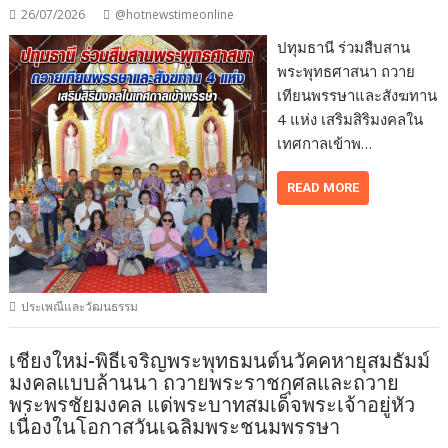
26/07/2026
@hotnewstimeonline
ปทุมธานี ร่วมสืบสาน
พระพุทธศาสนา ถวาย
เทียนพรรษาและสังฆทาน
4 แห่ง เสริมสิริมงคลใน
เทศกาลเข้าพ…
READ MORE
ประเพณีและวัฒนธรรม
เชียงใหม่-พิธีเจริญพระพุทธมนต์นวัคคหายุสมธัมม์
มงคลแบบล้านนา ถวายพระราชกุศลและถวาย
พระพรชัยมงคล แด่พระบาทสมเด็จพระเจ้าอยู่หัว
เนื่องในโอกาสวันเฉลิมพระชนมพรรษา