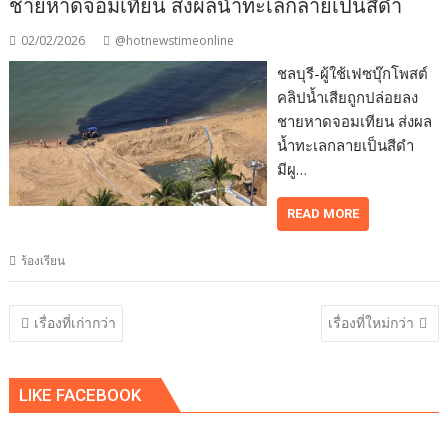
ชายหาดจอมเทียน ส่งผลน้ำทะเลกลายเป็นสีดำ
02/02/2026
@hotnewstimeonline
ชลบุรี-ผู้ใช้เฟซบุ๊กโพสต์
คลิปน้ำเสียถูกปล่อยลง
ชายหาดจอมเทียน ส่งผล
น้ำทะเลกลายเป็นสีดำ
มีผู…
READ MORE
ร้องเรียน
แนะแนว
เรื่องที่เก่ากว่า
เรื่องที่ใหม่กว่า
เรื่อง
LIKE FACEBOOK