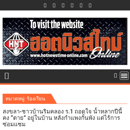
Skip
to
content
หมวดหมู่:
ร้องเรียน
สงขลา-ชาวบ้านริมคลอง ร.1 ถอดใจ น้ำหลากปีนี้
คง “ตาย” อยู่ในบ้าน หลังกำแพงกั้นพัง แต่ไร้การ
ซ่อมแซม