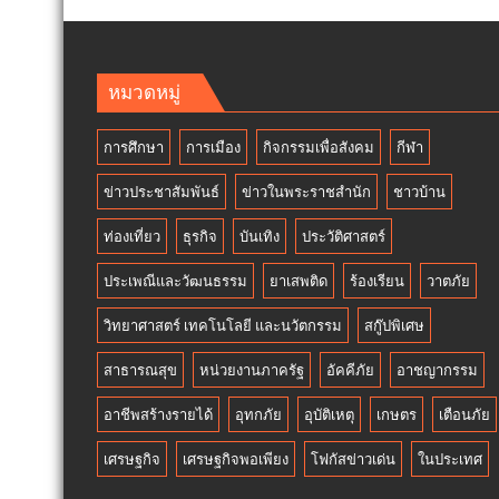
หมวดหมู่
การศึกษา
การเมือง
กิจกรรมเพื่อสังคม
กีฬา
ข่าวประชาสัมพันธ์
ข่าวในพระราชสำนัก
ชาวบ้าน
ท่องเที่ยว
ธุรกิจ
บันเทิง
ประวัติศาสตร์
ประเพณีและวัฒนธรรม
ยาเสพติด
ร้องเรียน
วาตภัย
วิทยาศาสตร์ เทคโนโลยี และนวัตกรรม
สกู๊ปพิเศษ
สาธารณสุข
หน่วยงานภาครัฐ
อัคคีภัย
อาชญากรรม
อาชีพสร้างรายได้
อุทกภัย
อุบัติเหตุ
เกษตร
เตือนภัย
เศรษฐกิจ
เศรษฐกิจพอเพียง
โฟกัสข่าวเด่น
ในประเทศ