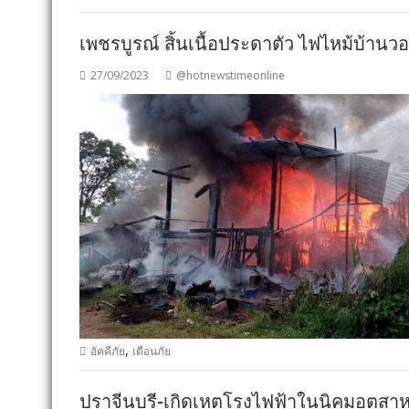
เพชรบูรณ์ สิ้นเนื้อประดาตัว ไฟไหม้บ้าน
27/09/2023
@hotnewstimeonline
,
อัคคีภัย
เตือนภัย
ปราจีนบุรี-เกิดเหตุโรงไฟฟ้าในนิคมอุตสา