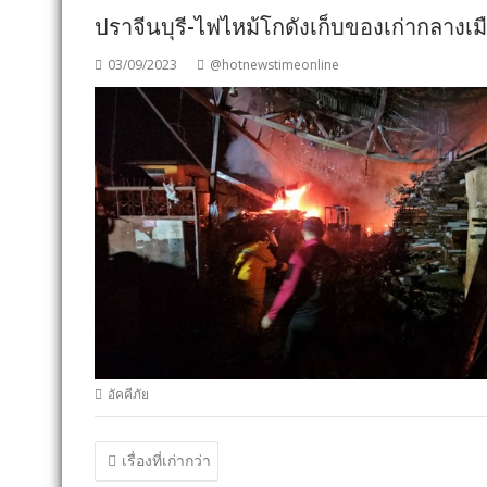
ปราจีนบุรี-ไฟไหม้โกดังเก็บของเก่ากลางเ
03/09/2023
@hotnewstimeonline
อัคคีภัย
แนะแนว
เรื่องที่เก่ากว่า
เรื่อง