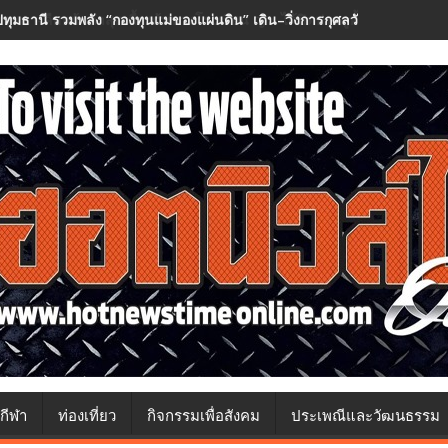
ปทุมธานี รวมพลัง “กองทุนแม่ของแผ่นดิน” เดิน–วิ่งการกุศลวันแม่ กว่า ๕๐
กีฬา
ท่องเที่ยว
กิจกรรมเพื่อสังคม
ประเพณีและวัฒนธรรม