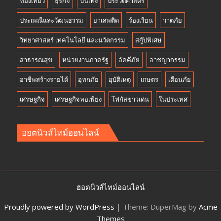
ท่องเที่ยว
ธุรกิจ
บันเทิง
ประวัติศาสตร์
ประเพณีและวัฒนธรรม
ยาเสพติด
ร้องเรียน
วาตภัย
วิทยาศาสตร์ เทคโนโลยี และนวัตกรรม
สกู๊ปพิเศษ
สาธารณสุข
หน่วยงานภาครัฐ
อัคคีภัย
อาชญากรรม
อาชีพสร้างรายได้
อุทกภัย
อุบัติเหตุ
เกษตร
เตือนภัย
เศรษฐกิจ
เศรษฐกิจพอเพียง
โฟกัสข่าวเด่น
ในประเทศ
ฮอตนิวส์ไทม์ออนไลน์
ฮอตนิวส์ไทม์ออนไลน์
Proudly powered by WordPress
|
Theme: DuperMag by
Acme
Themes