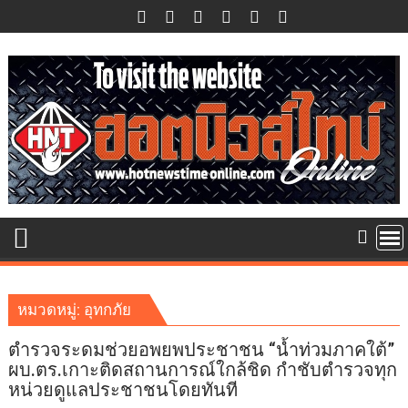
Skip
to
content
หมวดหมู่:
อุทกภัย
ตำรวจระดมช่วยอพยพประชาชน “น้ำท่วมภาคใต้”
ผบ.ตร.เกาะติดสถานการณ์ใกล้ชิด กำชับตำรวจทุก
หน่วยดูแลประชาชนโดยทันที