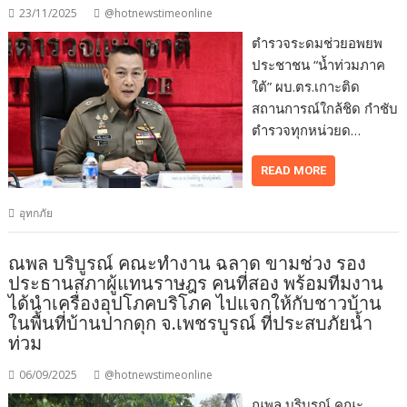
23/11/2025
@hotnewstimeonline
ตำรวจระดมช่วยอพยพ
ประชาชน “น้ำท่วมภาค
ใต้” ผบ.ตร.เกาะติด
สถานการณ์ใกล้ชิด กำชับ
ตำรวจทุกหน่วยด…
READ MORE
อุทกภัย
ณพล บริบูรณ์ คณะทำงาน ฉลาด ขามช่วง รอง
ประธานสภาผู้แทนราษฎร คนที่สอง พร้อมทีมงาน
ได้นำเครื่องอุปโภคบริโภค ไปแจกให้กับชาวบ้าน
ในพื้นที่บ้านปากดุก จ.เพชรบูรณ์ ที่ประสบภัยน้ำ
ท่วม
06/09/2025
@hotnewstimeonline
ณพล บริบูรณ์ คณะ