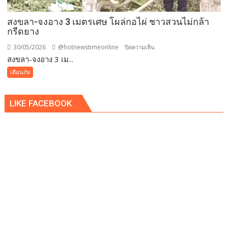
ดับ
สงขลา-จงอาง 3 เมตรเศษ โผล่กอไผ่ ชาวสวนไม่กล้า
กรีดยาง
30/05/2026
@hotnewstimeonline
บน
ปิดความเห็น
สงขลา-จงอาง 3 เม...
สงขลา-
จงอาง
เตือนภัย
3
เมตร
LIKE FACEBOOK
เศษ
โผล่
กอ
ไผ่
ชาวสวน
ไม่
กล้า
กรีด
ยาง