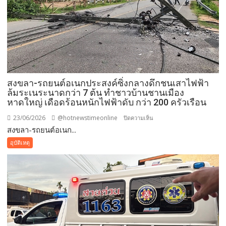
สงขลา-รถยนต์อเนกประสงค์ซิ่งกลางดึกชนเสาไฟฟ้า
ล้มระเนระนาดกว่า 7 ต้น ทำชาวบ้านชานเมือง
หาดใหญ่ เดือดร้อนหนักไฟฟ้าดับ กว่า 200 ครัวเรือน
23/06/2026
@hotnewstimeonline
บน
ปิดความเห็น
สงขลา-รถยนต์อเนก...
สงขลา-
รถยนต์
อุบัติเหตุ
อเนกประสงค์
ซิ่ง
กลาง
ดึก
ชน
เสา
ไฟฟ้า