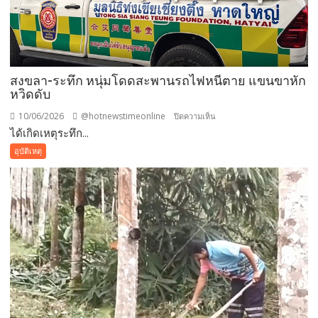
ล้ม
ระเนระนาด
กว่า
7
ต้น
สงขลา-ระทึก หนุ่มโดดสะพานรถไฟหนีตาย แขนขาหัก
ทำ
หวิดดับ
ชาว
บ้าน
10/06/2026
@hotnewstimeonline
บน
ปิดความเห็น
ชานเมือง
ได้เกิดเหตุระทึก...
สงขลา-
หาดใหญ่
ระทึก
อุบัติเหตุ
เดือด
หนุ่ม
ร้อน
โดด
หนัก
สะพาน
ไฟฟ้า
รถไฟ
ดับ
หนี
กว่า
ตาย
200
แขน
ครัว
ขา
เรือน
หัก
หวิด