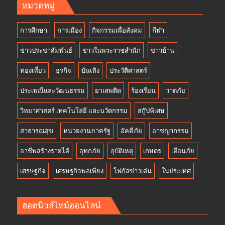
หมวดหมู่
การศึกษา
การเมือง
กิจกรรมเพื่อสังคม
กีฬา
ข่าวประชาสัมพันธ์
ข่าวในพระราชสำนัก
ชาวบ้าน
ท่องเที่ยว
ธุรกิจ
บันเทิง
ประวัติศาสตร์
ประเพณีและวัฒนธรรม
ยาเสพติด
ร้องเรียน
วาตภัย
วิทยาศาสตร์ เทคโนโลยี และนวัตกรรม
สกู๊ปพิเศษ
สาธารณสุข
หน่วยงานภาครัฐ
อัคคีภัย
อาชญากรรม
อาชีพสร้างรายได้
อุทกภัย
อุบัติเหตุ
เกษตร
เตือนภัย
เศรษฐกิจ
เศรษฐกิจพอเพียง
โฟกัสข่าวเด่น
ในประเทศ
ฮอตนิวส์ไทม์ออนไลน์