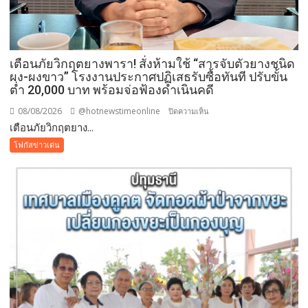
ศรัทธา
คู่
ขนาน
มหกรรม
เตือนภัยวิกฤตยางพารา! สั่งห้ามใช้ “สารจับตัวยางชนิด
พืช
ผง-ผงขาว” โรงงานประกาศปฏิเสธรับซื้อทันที ปรับขั้น
สวน
ต่ำ 20,000 บาท พร้อมจ่อฟ้องดำเนินคดี
ระดับ
08/08/2026
@hotnewstimeonline
บน
ปิดความเห็น
โลก
เตือนภัยวิกฤตยาง...
เตือน
ภัย
โฟกัสข่าวเด่น
วิกฤต
ยางพารา!
สั่ง
ห้าม
ใช้
“สาร
จับ
ตัว
ยาง
ชนิด
ผง-