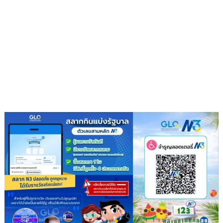
จาก
ขยะ
เปลี่ยน
กอง
ขยะ
เป็นก
อง
บุญ