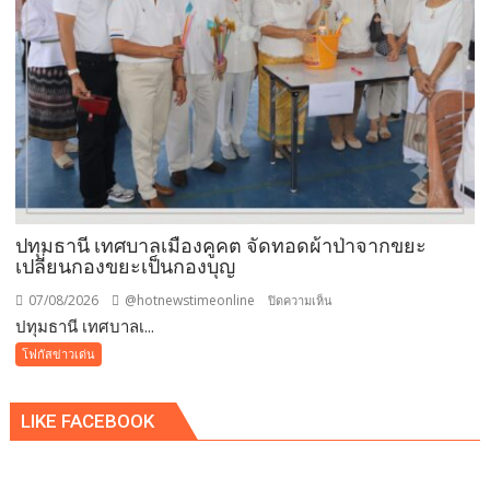
ผงขาว”
โรงงาน
ประกาศ
ปฏิเสธ
รับ
ซื้อ
ทันที
ปรับ
ขั้น
ต่ำ
ปทุมธานี เทศบาลเมืองคูคต จัดทอดผ้าป่าจากขยะ
20,000
เปลี่ยนกองขยะเป็นกองบุญ
บาท
07/08/2026
@hotnewstimeonline
บน
ปิดความเห็น
พร้อม
ปทุมธานี เทศบาลเ...
ปทุมธานี
จ่อ
เทศบาล
โฟกัสข่าวเด่น
ฟ้อง
เมือง
ดำเนิน
คูคต
คดี
LIKE FACEBOOK
จัด
ทอด
ผ้าป่า