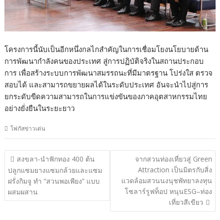
โครงการนี้นับเป็นอีกหนึ่งกลไกสำคัญในการเชื่อมโยงนโยบายด้าน
การพัฒนากำลังคนของประเทศ สู่การปฏิบัติจริงในสถานประกอบ
การ เพื่อสร้างระบบการพัฒนาสมรรถนะที่มีมาตรฐาน โปร่งใส ตรวจ
สอบได้ และสามารถขยายผลได้ในระดับประเทศ อันจะนำไปสู่การ
ยกระดับขีดความสามารถในการแข่งขันของภาคอุตสาหกรรมไทย
อย่างยั่งยืนในระยะยาว
โฟกัสข่าวเด่น
แนะแนว
สงขลา-นำฟักทอง 400 ต้น
จากสวนท่องเที่ยวสู่ Green
เรื่อง
Attraction เป็นมิตรกับสิ่ง
ปลูกแซมยางแซมกล้วยและแซม
แวดล้อมสวนนงนุชพัทยาลงทุน
ฝรั่งกิมจู ทำ “สวนพอเพียง” แบบ
โซลาร์รูฟท็อป หนุนESG–ท่อง
ผสมผสาน
เที่ยวสีเขียว