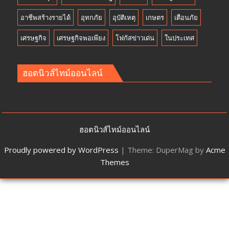
อาชีพสร้างรายได้
อุทกภัย
อุบัติเหตุ
เกษตร
เตือนภัย
เศรษฐกิจ
เศรษฐกิจพอเพียง
โฟกัสข่าวเด่น
ในประเทศ
ฮอตนิวส์ไทม์ออนไลน์
ฮอตนิวส์ไทม์ออนไลน์
Proudly powered by WordPress
|
Theme: DuperMag by
Acme
Themes