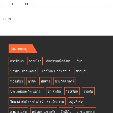
30
31
« ก.ค.
หมวดหมู่
การศึกษา
การเมือง
กิจกรรมเพื่อสังคม
กีฬา
ข่าวประชาสัมพันธ์
ข่าวในพระราชสำนัก
ชาวบ้าน
ท่องเที่ยว
ธุรกิจ
บันเทิง
ประวัติศาสตร์
ประเพณีและวัฒนธรรม
ยาเสพติด
ร้องเรียน
วาตภัย
วิทยาศาสตร์ เทคโนโลยี และนวัตกรรม
สกู๊ปพิเศษ
สาธารณสุข
หน่วยงานภาครัฐ
อัคคีภัย
อาชญากรรม