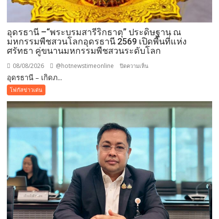
อุดรธานี –“พระบรมสารีริกธาตุ” ประดิษฐาน ณ
มหกรรมพืชสวนโลกอุดรธานี 2569 เปิดพื้นที่แห่ง
ศรัทธา คู่ขนานมหกรรมพืชสวนระดับโลก
08/08/2026
@hotnewstimeonline
บน
ปิดความเห็น
อุดรธานี – เกิดภ...
อุดรธานี
–“พระบรม
โฟกัสข่าวเด่น
สารีริกธาตุ”
ประดิษฐาน
ณ
มหกรรม
พืช
สวน
โลก
อุดรธานี
2569
เปิด
พื้นที่
แห่ง