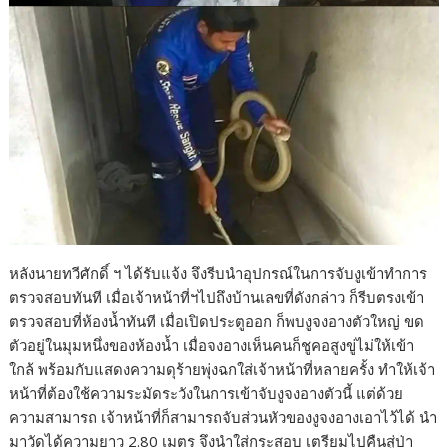
หลังนายทวีศักดิ์ ฯ ได้รับแจ้ง จึงรีบนำอุปกรณ์ในการจับงูเข้าทำการ
ตรวจสอบทันที เมื่อเจ้าหน้าที่ฯไปถึงบ้านเลขที่ดังกล่าว ก็รีบตรงเข้า
ตรวจสอบที่ห้องน้ำทันที เมื่อเปิดประตูออก ก็พบงูจงอางตัวใหญ่ ขด
ตัวอยู่ในมุมหนึ่งของห้องน้ำ เมื่อจงอางเห็นคนก็ชูคอสูงขู่ไม่ให้เข้า
ใกล้ พร้อมกับแสดงความดุร้ายพุ่งฉกใส่เจ้าหน้าที่หลายครั้ง ทำให้เจ้า
หน้าที่ต้องใช้ความระมัดระวังในการเข้าจับงูจงอางตัวนี้ แต่ด้วย
ความสามารถ เจ้าหน้าที่ก็สามารถจับส่วนหัวของงูจงอางเอาไว้ได้ นำ
มาวัดได้ความยาว 2.80 เมตร จึงนำใส่กระสอบ เตรียมไปคืนสู่ป่า