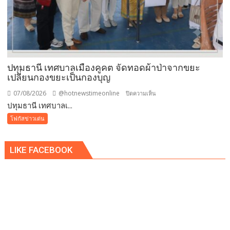
รับ
ซื้อ
ทันที
ปรับ
ขั้น
ต่ำ
ปทุมธานี เทศบาลเมืองคูคต จัดทอดผ้าป่าจากขยะ
20,000
เปลี่ยนกองขยะเป็นกองบุญ
บาท
07/08/2026
@hotnewstimeonline
บน
ปิดความเห็น
พร้อม
ปทุมธานี เทศบาลเ...
ปทุมธานี
จ่อ
เทศบาล
โฟกัสข่าวเด่น
ฟ้อง
เมือง
ดำเนิน
คูคต
คดี
LIKE FACEBOOK
จัด
ทอด
ผ้าป่า
จาก
ขยะ
เปลี่ยน
กอง
ขยะ