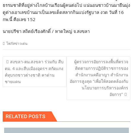
ธรรมชาติที่อยู่ห่างไกลบ้านเรือนผู้คนต่อไป แน่นอนชาวบ้านมายืนมุ่ง
ดูต่างเอาเลขบ้านมาเป็นเลขเด็ดสลากกินแบ่งรัฐบาล งวด วันที่ 16
กพ.นี้ คือเลข 152
นายปรีชา สถิตย์เรืองศักดิ์ / หาดใหญ่ จ.สงขลา
โฟกัสข่าวเด่น
แนะแนว
สงขลา-ตม.สงขลา ร่วมกับ สืบ
ผู้ตรวจการอัยการลงพื้นที่ตรวจ
เรื่อง
ติดตามการปฏิบัติราชการของ
ตม. 4 และสืบเมืองอุดรฯ สกัดแกง
สำนักงานคดีอาญา สำนักงาน
ค์ทุบรถชาวต่างชาติ คาด่าน
อัยการสูงสุด “เพื่อให้สอดคล้องกับ
ชายแดน
นโยบายการบริหารองค์กร
อัยการ”
RELATED POSTS