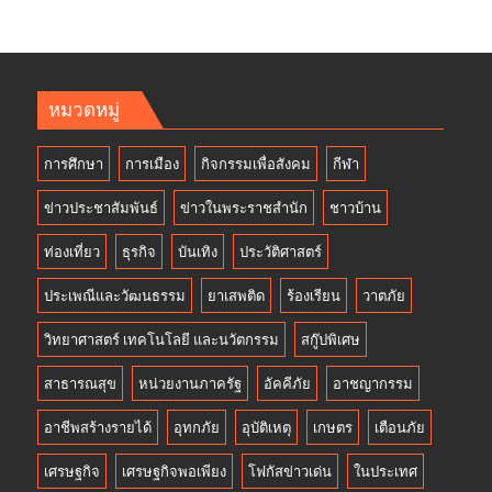
หมวดหมู่
การศึกษา
การเมือง
กิจกรรมเพื่อสังคม
กีฬา
ข่าวประชาสัมพันธ์
ข่าวในพระราชสำนัก
ชาวบ้าน
ท่องเที่ยว
ธุรกิจ
บันเทิง
ประวัติศาสตร์
ประเพณีและวัฒนธรรม
ยาเสพติด
ร้องเรียน
วาตภัย
วิทยาศาสตร์ เทคโนโลยี และนวัตกรรม
สกู๊ปพิเศษ
สาธารณสุข
หน่วยงานภาครัฐ
อัคคีภัย
อาชญากรรม
อาชีพสร้างรายได้
อุทกภัย
อุบัติเหตุ
เกษตร
เตือนภัย
เศรษฐกิจ
เศรษฐกิจพอเพียง
โฟกัสข่าวเด่น
ในประเทศ