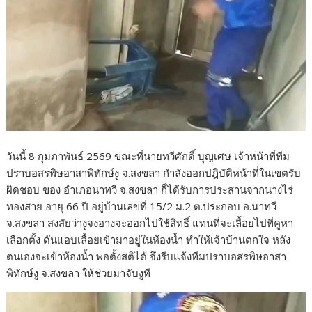
วันนี้ 8 กุมภาพันธ์ 2569 ขณะที่นายทวีศักดิ์ บุญเศษ เจ้าหน้าที่ทีม
ปราบอสรพิษอาสาพิทักษ์งู จ.สงขลา กำลังออกปฎิบัติหน้าที่ในเขตรับ
ผิดชอบ ของ อำเภอนาทวี จ.สงขลา ก็ได้รับการประสานจากนางไร่
ทองสาย อายุ 66 ปี อยู่บ้านเลขที่ 15/2 ม.2 ต.ประกอบ อ.นาทวี
จ.สงขลา สงสัยว่างูจงอางจะออกไปใช้สิทธิ์ แทนที่จะเลื้อยไปที่คูหา
เลือกตั้ง ดันแอบเลื้อยเข้ามาอยู่ในห้องน้ำ ทำให้เจ้าบ้านตกใจ หลัง
ตนเองจะเข้าห้องน้ำ พอตั้งสติได้ จึงรีบแจ้งทีมปราบอสรพิษอาสา
พิทักษ์งู จ.สงขลา ให้ช่วยมาจับงูที