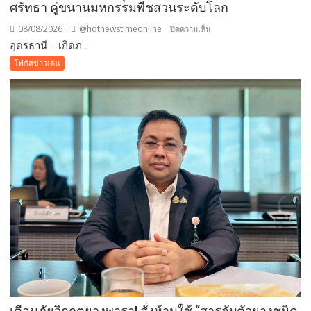
ศรัทธา คู่ขนานมหกรรมพืชสวนระดับโลก
08/08/2026
@hotnewstimeonline
บน
ปิดความเห็น
อุดรธานี – เกิดภ...
อุดรธานี
–“พระบรม
โฟกัสข่าวเด่น
สารีริกธาตุ”
ประดิษฐาน
ณ
มหกรรม
พืช
สวน
โลก
อุดรธานี
2569
เปิด
พื้นที่
แห่ง
ศรัทธา
คู่
ขนาน
มหกรรม
เตือนภัยวิกฤตยางพารา! สั่งห้ามใช้ “สารจับตัวยางชนิด