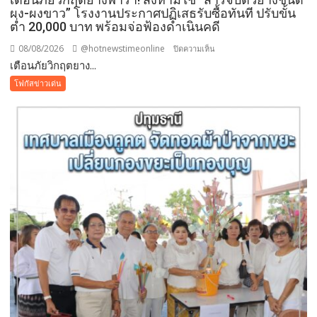
พืช
ผง-ผงขาว” โรงงานประกาศปฏิเสธรับซื้อทันที ปรับขั้น
สวน
ต่ำ 20,000 บาท พร้อมจ่อฟ้องดำเนินคดี
ระดับ
08/08/2026
@hotnewstimeonline
บน
ปิดความเห็น
โลก
เตือนภัยวิกฤตยาง...
เตือน
ภัย
โฟกัสข่าวเด่น
วิกฤต
ยางพารา!
สั่ง
ห้าม
ใช้
“สาร
จับ
ตัว
ยาง
ชนิด
ผง-
ผงขาว”
โรงงาน
ประกาศ
ปฏิเสธ