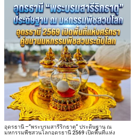
อุดรธานี –“พระบรมสารีริกธาตุ” ประดิษฐาน ณ
มหกรรมพืชสวนโลกอุดรธานี 2569 เปิดพื้นที่แห่ง