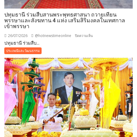
ปทุมธานี ร่วมสืบสานพระพุทธศาสนา ถวายเทียน
พรรษาและสังฆทาน 4 แห่ง เสริมสิริมงคลในเทศกาล
เข้าพรรษา
26/07/2026
@hotnewstimeonline
บน
ปิดความเห็น
ปทุมธานี ร่วมสืบ...
ปทุมธานี ร่วม
สืบสาน
ประเพณีและวัฒนธรรม
พระพุทธ
ศาสนา
ถวาย
เทียน
พรรษา
และ
สังฆทาน
4
แห่ง
เสริม
สิริ
มงคล
ใน