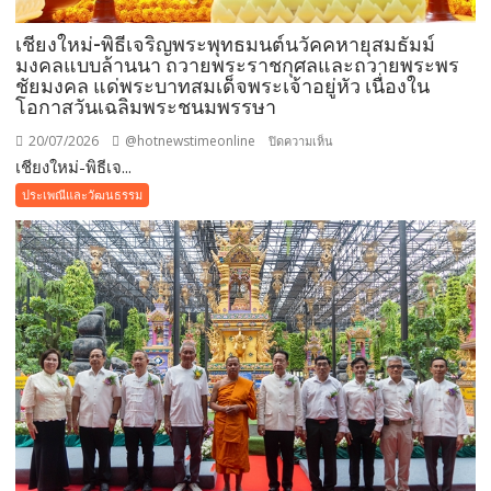
เทศกาล
เชียงใหม่-พิธีเจริญพระพุทธมนต์นวัคคหายุสมธัมม์
เข้า
มงคลแบบล้านนา ถวายพระราชกุศลและถวายพระพร
พรรษา
ชัยมงคล แด่พระบาทสมเด็จพระเจ้าอยู่หัว เนื่องใน
โอกาสวันเฉลิมพระชนมพรรษา
20/07/2026
@hotnewstimeonline
บน
ปิดความเห็น
เชียงใหม่-พิธีเจ...
เชียงใหม่-
พิธี
ประเพณีและวัฒนธรรม
เจริญ
พระพุทธ
มนต์
นวัค
คหา
ยุ
สม
ธัมม์
มงคล
แบบ
ล้าน
นา