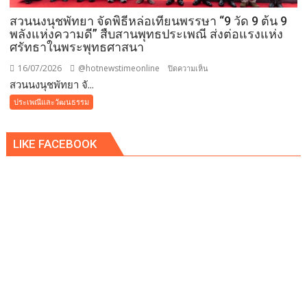
ถวาย
สวนนงนุชพัทยา จัดพิธีหล่อเทียนพรรษา “9 วัด 9 ต้น 9
พระ
พลังแห่งความดี” สืบสานพุทธประเพณี ส่งต่อแรงแห่ง
ราช
ศรัทธาในพระพุทธศาสนา
กุศล
และ
16/07/2026
@hotnewstimeonline
บน
ปิดความเห็น
ถวาย
สวนนงนุชพัทยา จั...
สวน
พระพร
นงนุช
ประเพณีและวัฒนธรรม
ชัยมงคล
พัทยา
แด่
จัด
พระบาท
LIKE FACEBOOK
พิธี
สมเด็จ
หล่อ
พระเจ้าอยู่หัว
เทียน
เนื่อง
พรรษา
ใน
“9
โอกาส
วัด
วัน
9
เฉลิม
ต้น
พระชนมพรรษา
9
พลัง
แห่ง