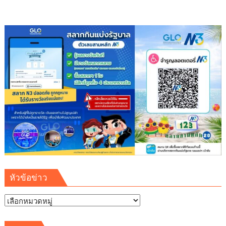
ความ
ดี”
สืบสาน
พุทธ
ประเพณี
ส่ง
ต่อ
แรง
แห่ง
ศรัทธา
ใน
พระพุทธ
ศาสนา
หัวข้อข่าว
หัวข้อ
ข่าว