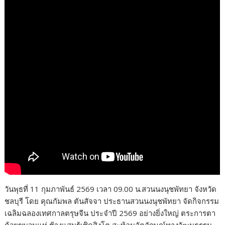
วันพุธที่ 11 กุมภาพันธ์ 2569 เวลา 09.00 น.สวนนงนุชพัทยา จังหวัด
ชลบุรี โดย คุณกัมพล ตันสัจจา ประธานสวนนงนุชพัทยา จัดกิจกรรม
เฉลิมฉลองเทศกาลตรุษจีน ประจำปี 2569 อย่างยิ่งใหญ่ ตระการตา