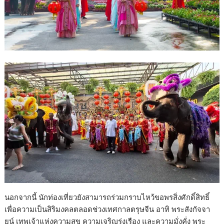
นอกจากนี้ นักท่องเที่ยวยังสามารถร่วมกราบไหว้ขอพรสิ่งศักดิ์สิทธิ์
เพื่อความเป็นสิริมงคลตลอดช่วงเทศกาลตรุษจีน อาทิ พระสังกัจจา
ยน์ เทพเจ้าแห่งความสุข ความเจริญรุ่งเรือง และความมั่งคั่ง พระ