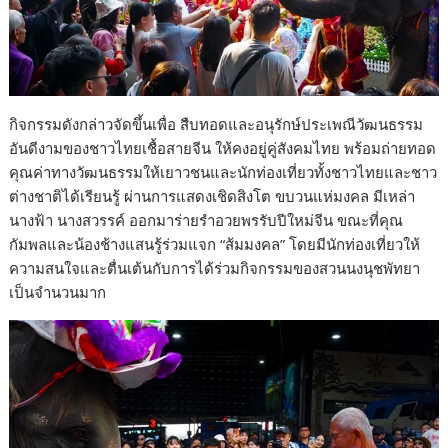
กิจกรรมดังกล่าวจัดขึ้นเพื่อ สืบทอดและอนุรักษ์ประเพณีวัฒนธรรม
อันดีงามของชาวไทยเชื้อสายจีน ให้คงอยู่คู่สังคมไทย พร้อมถ่ายทอด
คุณค่าทางวัฒนธรรมให้เยาวชนและนักท่องเที่ยวทั้งชาวไทยและชาว
ต่างชาติได้เรียนรู้ ผ่านการแสดงเชิดสิงโต ขบวนแห่มงคล มีเหล่า
นางฟ้า นางสวรรค์ ออกมาร่ายรำอวยพรรับปีใหม่จีน ขณะที่คุณ
กัมพลและน้องช้างแสนรู้ร่วมแจก “ส้มมงคล” โดยมีนักท่องเที่ยวให้
ความสนใจและตื่นเต้นกับการได้ร่วมกิจกรรมของสวนนงนุชพัทยา
เป็นจำนวนมาก