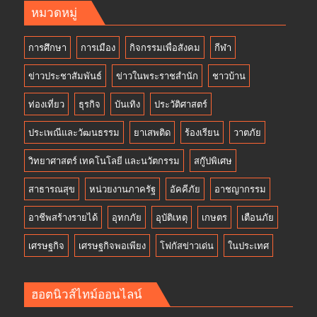
หมวดหมู่
การศึกษา
การเมือง
กิจกรรมเพื่อสังคม
กีฬา
ข่าวประชาสัมพันธ์
ข่าวในพระราชสำนัก
ชาวบ้าน
ท่องเที่ยว
ธุรกิจ
บันเทิง
ประวัติศาสตร์
ประเพณีและวัฒนธรรม
ยาเสพติด
ร้องเรียน
วาตภัย
วิทยาศาสตร์ เทคโนโลยี และนวัตกรรม
สกู๊ปพิเศษ
สาธารณสุข
หน่วยงานภาครัฐ
อัคคีภัย
อาชญากรรม
อาชีพสร้างรายได้
อุทกภัย
อุบัติเหตุ
เกษตร
เตือนภัย
เศรษฐกิจ
เศรษฐกิจพอเพียง
โฟกัสข่าวเด่น
ในประเทศ
ฮอตนิวส์ไทม์ออนไลน์