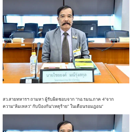
สว.สายทหารฯ ถามหา ผู้รับผิดชอบจาก “กอ.รมน.ภาค 4”จาก
ความ”ล้มเหลว” กับป้องกัน”เหตุร้าย” ในเดือนรอมฎอน”