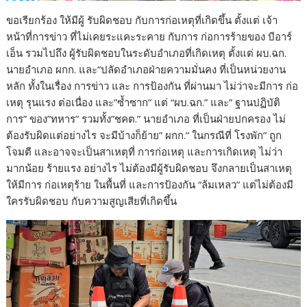
ขอเรียกร้อง ให้มีผู้ รับผิดชอบ กับการก่อเหตุที่เกิดขึ้น ตั้งแต่ เจ้า
หน้าที่การข่าว ที่ไม่เคยระแคะระคาย กับการ ก่อการร้ายของ บีอาร์
เอ็น รวมไปถึง ผู้รับผิดชอบในระดับอำเภอที่เกิดเหตุ ตั้งแต่ ผบ.ฉก.
นายอำเภอ ผกก. และ”ปลัดอำเภอฝ่ายความมั่นคง ที่เป็นหน่วยงาน
หลัก ทั้งในเรื่อง การข่าว และ การป้องกัน ที่ผ่านมา ไม่ว่าจะมีการ ก่อ
เหตุ รุนแรง ต่อเนื่อง และ”ซ้ำซาก” แต่ “ผบ.ฉก.” และ” ฐานปฏิบัติ
การ” ของ”ทหาร” รวมทั้ง”ชคต.” นายอำเภอ ที่เป็นฝ่ายปกครอง ไม่
ต้องรับผิดแต่อย่างไร จะมีบ้างก็ย้าย” ผกก.” ในกรณีที่ โรงพัก” ถูก
โจมตี และอาจจะเป็นสาเหตุที่ การก่อเหตุ และการเกิดเหตุ ไม่ว่า
มากน้อย ร้ายแรง อย่างไร ไม่ต้องมีผู้รับผิดชอบ จึงกลายเป็นสาเหตุ
ให้มีการ ก่อเหตุร้าย ในพื้นที่ และการป้องกัน “ล้มเหลว” แต่ไม่ต้องมี
ใครรับผิดชอบ กับความสูญเสียที่เกิดขึ้น