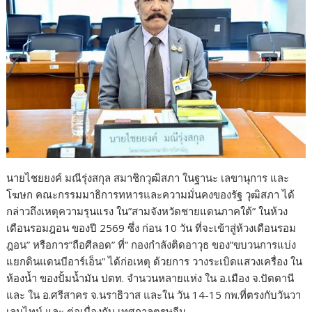
นายไชยยงค์ มณีรุ่งสกุล สมาชิกวุฒิสภา ในฐานะ เลขานุการ และ
โฆษก คณะกรรมมาธิการทหารและความมั่นคงของรัฐ วุฒิสภา ได้
กล่าวถึงเหตุความรุนแรง ใน”สามจังหวัดชายแดนภาคใต้” ในห้วง
เดือนรอมฎอน ของปี 2569 ซึ่ง ก่อน 10 วัน ที่จะเข้าสู่ห้วงเดือนรอม
ฎอน” หรือการ”ถือศีลอด” ที่” กองกำลังติดอาวุธ ของ”ขบวนการแบ่ง
แยกดินแดนบีอาร์เอ็น” ได้ก่อเหตุ ด้วยการ วางระเบิดแสวงเครื่อง ใน
ห้องน้ำ ของปั้มน้ำมัน ปตท. จำนวนหลายแห่ง ใน อ.เมือง จ.ปัตตานี
และ ใน อ.ศรีสาคร จ.นราธิวาส และใน วัน 14-15 กพ.ที่ตรงกับวันวา
เลนไทม์ และ ต่อเนื่องกับ เทศกาลตรุษจีน