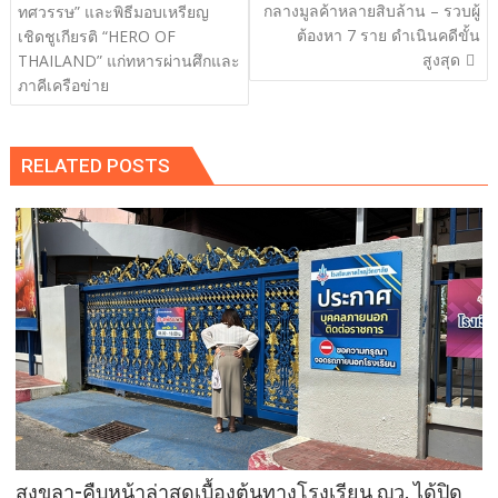
กลางมูลค้าหลายสิบล้าน – รวบผู้
ทศวรรษ” และพิธีมอบเหรียญ
ต้องหา 7 ราย ดำเนินคดีขั้น
เชิดชูเกียรติ “HERO OF
สูงสุด
THAILAND” แก่ทหารผ่านศึกและ
ภาคีเครือข่าย
RELATED POSTS
สงขลา-คืบหน้าล่าสุดเบื้องต้นทางโรงเรียน ญว. ได้ปิด