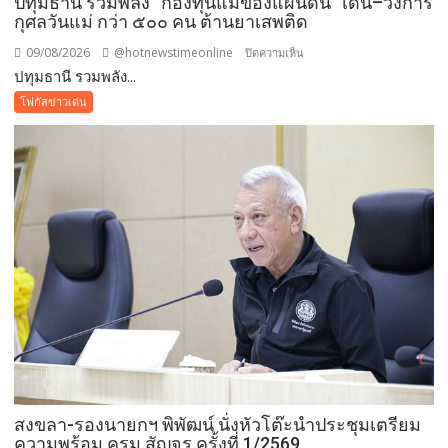
ปทุมธานี รวมพลัง “กองทุนแม่ของแผ่นดิน” เดิน–วิ่งการ
กุศลวันแม่ กว่า ๕๐๐ คน ต้านยาเสพติด
09/08/2026
@hotnewstimeonline
บน
ปิดความเห็น
ปทุมธานี รวมพลัง...
ปทุมธานี
รวม
โฟกัสข่าวเด่น
พลัง
“กองทุน
แม่
ของ
แผ่น
ดิน”
เดิน–
วิ่ง
การ
กุศล
วัน
แม่
กว่า
๕๐๐
สงขลา-รองนายกฯ พิพัฒน์ นั่งหัวโต๊ะนำประชุมเตรียม
คน
ความพร้อม ครม.สัญจร ครั้งที่ 1/2569
ต้าน