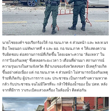
นายไชยยงค์ฯ ขอเรียกร้องให้ กอ.รมน.ภาค 4 ส่วนหน้า และ พล.ท.นร
ธิป โพยนอก แม่ทัพภาคที่ 4 และ ผอ. กอ.รมน.ภาค 4 ให้แสดงความ
รับผิดชอบ ต่อสถานการณ์ที่เกิดขึ้น โดยเฉพาะความ “ล้มเหลว” ใน
การ”ป้องกันเหตุ” ซึ่งตลอดระยะเวลา 5 เดือนที่ผ่านมา สถานการณ์
ความรุนแรงในสามจังหวัด สี่อำเภอของจังหวัดสงขลา มีเหตุร้ายเกิด
ขึ้นอย่างต่อเนื่อง แต่ กอ.รมน.ภาค 4 ส่วนหน้า ไม่สามารถป้องกันเหตุ
ร้ายที่เกิดกับ ผู้ประการการ และ ประชาชน เป็นการสร้างความหวาด
กลัว กับประชาชน จนไม่มีใครที่จะ กล้าใช้ห้องน้ำของ ปั้ม ปตท. หลัง
จากที่มีการ วางระเบิดแสวงเครื่อง ในห้องน้ำ ติดต่อกัน