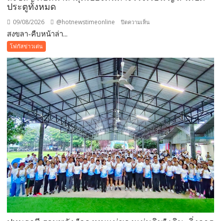
ประตูทั้งหมด
09/08/2026
@hotnewstimeonline
บน
ปิดความเห็น
สงขลา-คืบหน้าล่า...
สงขลา-
คืบ
โฟกัสข่าวเด่น
หน้า
ล่าสุด
เบื้อง
ต้นทาง
โรงเรียน
ญว.
ได้
ปิด
ประตู
ทั้งหมด