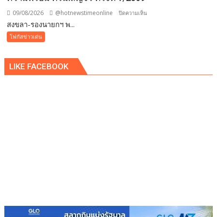
ยา
09/08/2026
@hotnewstimeonline
บน
ปิดความเห็น
เสพ
สงขลา-รองนายกฯ พ...
สงขลา-
ติด
รอง
โฟกัสข่าวเด่น
นา
ยกฯ
LIKE FACEBOOK
พิพัฒน์
นั่ง
หัว
โต๊ะ
นำ
ประชุม
เตรียม
ความ
พร้อม
ครม.สัญจร
ครั้ง
ที่
1/2569