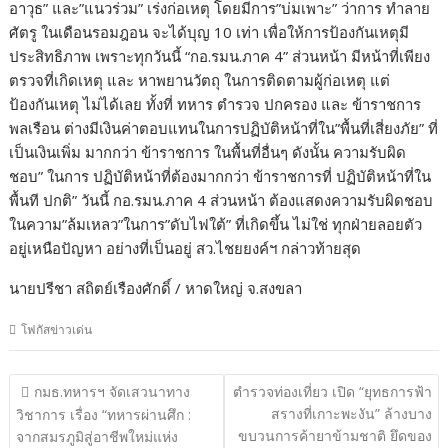
อาวุธ” และ”แนวร่วม” เร่งก่อเหตุ โดยมีการ”บ่มเพาะ” ว่าการ ทำลาย
ศัตรู ในเดือนรอมฎอน จะได้บุญ 10 เท่า เพื่อให้การป้องกันเหตุมี
ประสิทธิภาพ เพราะทุกวันนี้ “กอ.รมน.ภาค 4” ส่วนหน้า มีหน้าที่เพียง
ตรวจที่เกิดเหตุ และ หาพยานวัตถุ ในการติดตามผู้ก่อเหตุ แต่
ป้องกันเหตุ ไม่ได้เลย ทั้งที่ ทหาร ตำรวจ ปกครอง และ ข้าราชการ
พลเรือน ต่างมีเงินค่าตอบแทนในการปฏิบัติหน้าที่ใน”พื้นที่เสี่ยงภัย” ที่
เป็นเงินเพิ่ม มากกว่า ข้าราชการ ในพื้นที่อื่นๆ ดังนั้น ความรับผิด
ชอบ” ในการ ปฏิบัติหน้าที่ต้องมากกว่า ข้าราชการที่ ปฏิบัติหน้าที่ใน
พื้นที ปกติ” วันนี้ กอ.รมน.ภาค 4 ส่วนหน้า ต้องแสดงความรับผิดชอบ
ในความ”ล้มเหลว”ในการ”ดับไฟใต้” ที่เกิดขึ้น ไม่ใช่ ทุกฝ่ายลอยตัว
อยู่เหนือปัญหา อย่างที่เป็นอยู่ สว.ไชยยงค์ฯ กล่าวท้ายสุด
นายปรีชา สถิตย์เรืองศักดิ์ / หาดใหญ่ จ.สงขลา
โฟกัสข่าวเด่น
แนะแนว
กมธ.ทหารฯ จัดเสวนาทาง
ตำรวจท่องเที่ยว เปิด “ยุทธการฟ้า
เรื่อง
สรางที่เกาะพะงัน” ล้างบาง
วิชาการ เรื่อง “ทหารผ่านศึก :
ขบวนการค้ายาข้ามชาติ ยึดของ
จากสมรภูมิสู่อาชีพใหม่แห่ง