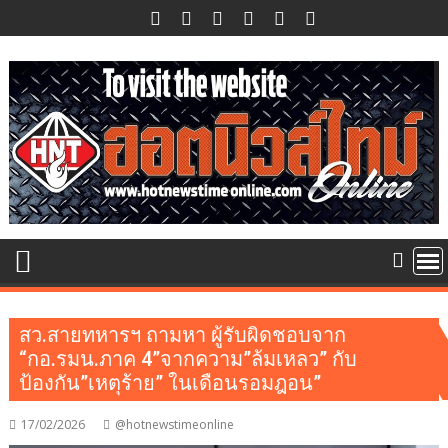
Skip
to
content
สว.สายทหารฯ ถามหา ผู้รับผิดชอบจาก
“กอ.รมน.ภาค 4”จากความ”ล้มเหลว” กับ
ป้องกัน”เหตุร้าย” ในเดือนรอมฎอน”
17/02/2026
@hotnewstimeonline