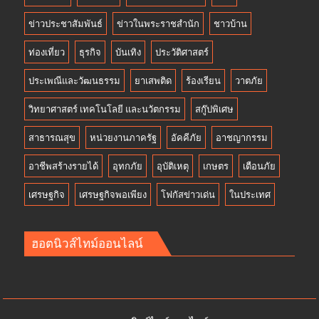
ข่าวประชาสัมพันธ์
ข่าวในพระราชสำนัก
ชาวบ้าน
ท่องเที่ยว
ธุรกิจ
บันเทิง
ประวัติศาสตร์
ประเพณีและวัฒนธรรม
ยาเสพติด
ร้องเรียน
วาตภัย
วิทยาศาสตร์ เทคโนโลยี และนวัตกรรม
สกู๊ปพิเศษ
สาธารณสุข
หน่วยงานภาครัฐ
อัคคีภัย
อาชญากรรม
อาชีพสร้างรายได้
อุทกภัย
อุบัติเหตุ
เกษตร
เตือนภัย
เศรษฐกิจ
เศรษฐกิจพอเพียง
โฟกัสข่าวเด่น
ในประเทศ
ฮอตนิวส์ไทม์ออนไลน์