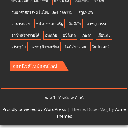
ประเพณีและวัฒนธรรม
ยาเสพติด
ร้องเรียน
วาตภัย
วิทยาศาสตร์ เทคโนโลยี และนวัตกรรม
สกู๊ปพิเศษ
สาธารณสุข
หน่วยงานภาครัฐ
อัคคีภัย
อาชญากรรม
อาชีพสร้างรายได้
อุทกภัย
อุบัติเหตุ
เกษตร
เตือนภัย
เศรษฐกิจ
เศรษฐกิจพอเพียง
โฟกัสข่าวเด่น
ในประเทศ
ฮอตนิวส์ไทม์ออนไลน์
ฮอตนิวส์ไทม์ออนไลน์
Proudly powered by WordPress
|
Theme: DuperMag by
Acme
Themes