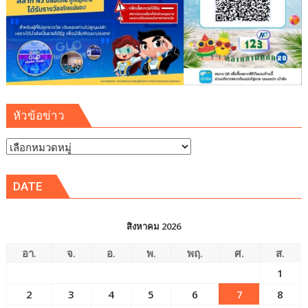
ศรัทธา
ใน
พระพุทธ
ศาสนา
หัวข้อข่าว
หัวข้อ
ข่าว
DATE
สิงหาคม 2026
อา.
จ.
อ.
พ.
พฤ.
ศ.
ส.
1
2
3
4
5
6
7
8