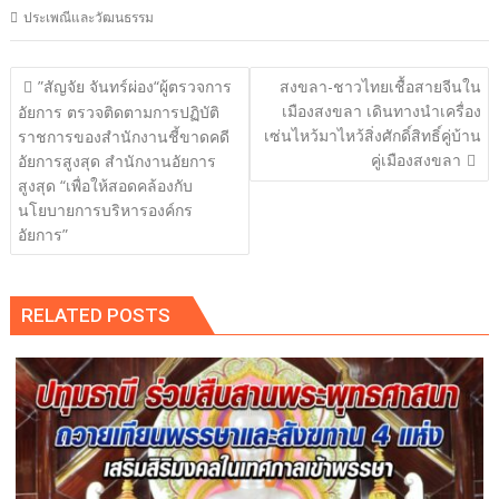
ประเพณีและวัฒนธรรม
แนะแนว
”สัญจัย จันทร์ผ่อง“ผู้ตรวจการ
สงขลา-ชาวไทยเชื้อสายจีนใน
เรื่อง
เมืองสงขลา เดินทางนำเครื่อง
อัยการ ตรวจติดตามการปฏิบัติ
เซ่นไหว้มาไหว้สิ่งศักดิ์สิทธิ์คู่บ้าน
ราชการของสำนักงานชี้ขาดคดี
คู่เมืองสงขลา
อัยการสูงสุด สำนักงานอัยการ
สูงสุด “เพื่อให้สอดคล้องกับ
นโยบายการบริหารองค์กร
อัยการ”
RELATED POSTS