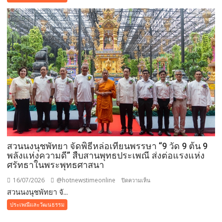
เจริญ
พระพุทธ
มนต์
นวัค
คหา
ยุ
สม
ธัมม์
มงคล
แบบ
ล้าน
นา
ถวาย
สวนนงนุชพัทยา จัดพิธีหล่อเทียนพรรษา “9 วัด 9 ต้น 9
พระ
พลังแห่งความดี” สืบสานพุทธประเพณี ส่งต่อแรงแห่ง
ราช
ศรัทธาในพระพุทธศาสนา
กุศล
และ
16/07/2026
@hotnewstimeonline
บน
ปิดความเห็น
ถวาย
สวนนงนุชพัทยา จั...
สวน
พระพร
นงนุช
ประเพณีและวัฒนธรรม
ชัยมงคล
พัทยา