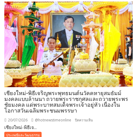
ศาสนา
ถวาย
เทียน
พรรษา
และ
สังฆทาน
4
แห่ง
เสริม
สิริ
มงคล
ใน
เทศกาล
เชียงใหม่-พิธีเจริญพระพุทธมนต์นวัคคหายุสมธัมม์
เข้า
มงคลแบบล้านนา ถวายพระราชกุศลและถวายพระพร
พรรษา
ชัยมงคล แด่พระบาทสมเด็จพระเจ้าอยู่หัว เนื่องใน
โอกาสวันเฉลิมพระชนมพรรษา
20/07/2026
@hotnewstimeonline
บน
ปิดความเห็น
เชียงใหม่-พิธีเจ...
เชียงใหม่-
พิธี
ประเพณีและวัฒนธรรม