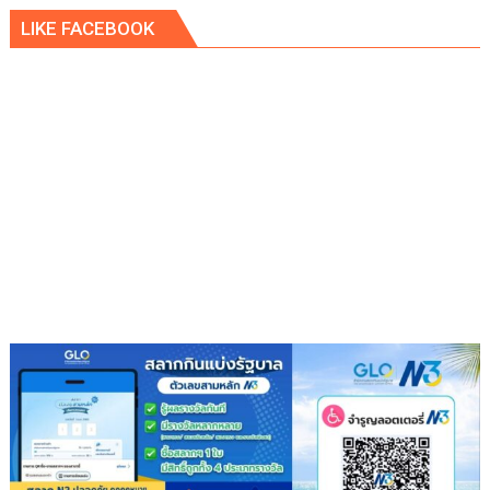
แด่
จัด
พระบาท
LIKE FACEBOOK
พิธี
สมเด็จ
หล่อ
พระเจ้าอยู่หัว
เทียน
เนื่อง
พรรษา
ใน
“9
โอกาส
วัด
วัน
9
เฉลิม
ต้น
พระชนมพรรษา
9
พลัง
แห่ง
ความ
ดี”
สืบสาน
พุทธ
ประเพณี
ส่ง
ต่อ
แรง
แห่ง