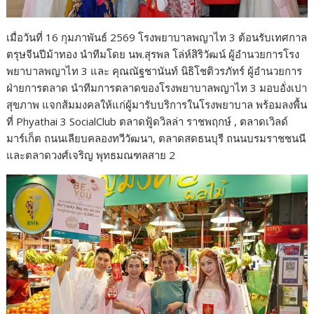
เมื่อวันที่ 16 กุมภาพันธ์ 2569 โรงพยาบาลพญาไท 3 ต้อนรับเทศกาล
ตรุษจีนปีม้าทอง นำทีมโดย นพ.สุรพล โล่ห์สิริวัฒน์ ผู้อำนวยการโรง
พยาบาลพญาไท 3 และ คุณณัฐชานันท์ นิธิโชติวรภัทร์ ผู้อำนวยการ
ฝ่ายการตลาด นำทีมการตลาดของโรงพยาบาลพญาไท 3 มอบอั่งเปา
สุขภาพ แจกส้มมงคลให้แก่ผู้มารับบริการในโรงพยาบาล พร้อมลงพื้น
ที่ Phyathai 3 SocialClub ตลาดฟู้ดวิลล่า ราชพฤกษ์ , ตลาดเวิลด์
มาร์เก็ต ถนนเลียบคลองทวีวัฒนา, ตลาดสดธนบุรี ถนนบรมราชชนนี
และตลาดวงศ์เจริญ พุทธมณฑลสาย 2