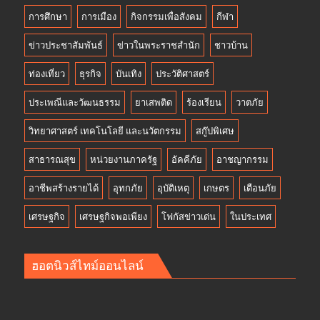
การศึกษา
การเมือง
กิจกรรมเพื่อสังคม
กีฬา
ข่าวประชาสัมพันธ์
ข่าวในพระราชสำนัก
ชาวบ้าน
ท่องเที่ยว
ธุรกิจ
บันเทิง
ประวัติศาสตร์
ประเพณีและวัฒนธรรม
ยาเสพติด
ร้องเรียน
วาตภัย
วิทยาศาสตร์ เทคโนโลยี และนวัตกรรม
สกู๊ปพิเศษ
สาธารณสุข
หน่วยงานภาครัฐ
อัคคีภัย
อาชญากรรม
อาชีพสร้างรายได้
อุทกภัย
อุบัติเหตุ
เกษตร
เตือนภัย
เศรษฐกิจ
เศรษฐกิจพอเพียง
โฟกัสข่าวเด่น
ในประเทศ
ฮอตนิวส์ไทม์ออนไลน์