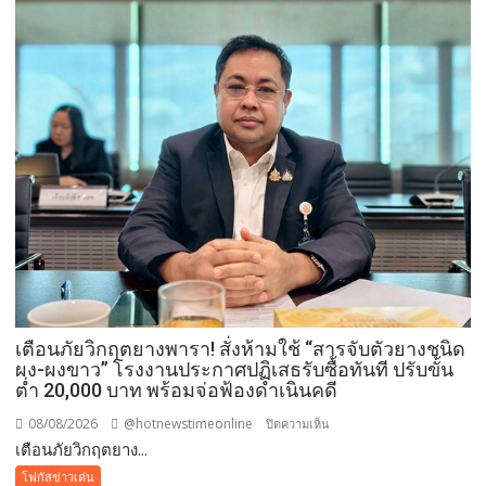
ประดิษฐาน
ณ
มหกรรม
พืช
สวน
โลก
อุดรธานี
2569
เปิด
พื้นที่
แห่ง
ศรัทธา
คู่
ขนาน
มหกรรม
เตือนภัยวิกฤตยางพารา! สั่งห้ามใช้ “สารจับตัวยางชนิด
พืช
ผง-ผงขาว” โรงงานประกาศปฏิเสธรับซื้อทันที ปรับขั้น
สวน
ต่ำ 20,000 บาท พร้อมจ่อฟ้องดำเนินคดี
ระดับ
08/08/2026
@hotnewstimeonline
บน
ปิดความเห็น
โลก
เตือนภัยวิกฤตยาง...
เตือน
ภัย
โฟกัสข่าวเด่น