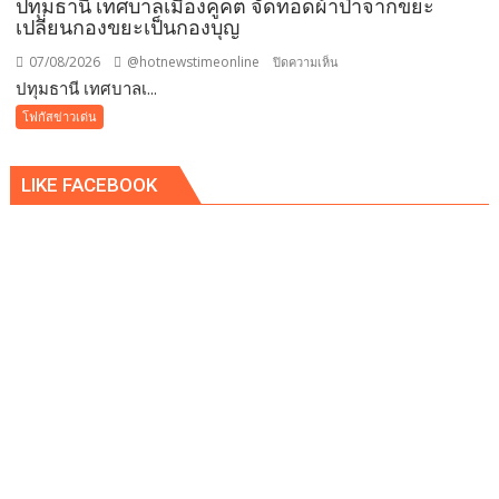
ปทุมธานี เทศบาลเมืองคูคต จัดทอดผ้าป่าจากขยะ
20,000
เปลี่ยนกองขยะเป็นกองบุญ
บาท
07/08/2026
@hotnewstimeonline
บน
ปิดความเห็น
พร้อม
ปทุมธานี เทศบาลเ...
ปทุมธานี
จ่อ
เทศบาล
โฟกัสข่าวเด่น
ฟ้อง
เมือง
ดำเนิน
คูคต
คดี
LIKE FACEBOOK
จัด
ทอด
ผ้าป่า
จาก
ขยะ
เปลี่ยน
กอง
ขยะ
เป็นก
อง
บุญ