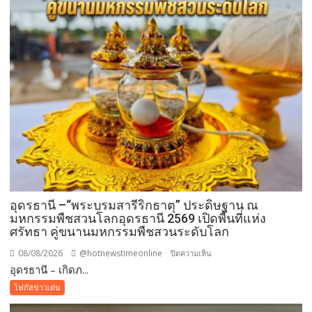
อุดรธานี –“พระบรมสารีริกธาตุ” ประดิษฐาน ณ
มหกรรมพืชสวนโลกอุดรธานี 2569 เปิดพื้นที่แห่ง
ศรัทธา คู่ขนานมหกรรมพืชสวนระดับโลก
08/08/2026
@hotnewstimeonline
บน
ปิดความเห็น
อุดรธานี – เกิดภ...
อุดรธานี
–“พระบรม
โฟกัสข่าวเด่น
สารีริกธาตุ”