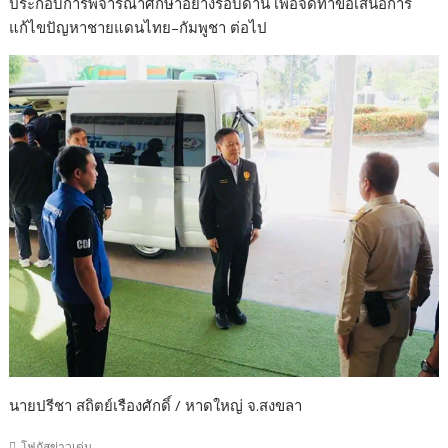
ประกอบการพิจารณาศึกษาอย่างรอบด้าน เพื่อจัดทำข้อเสนอการ
แก้ไขปัญหาชายแดนไทย–กัมพูชา ต่อไป
นายปรีชา สถิตย์เรืองศักดิ์ / หาดใหญ่ จ.สงขลา
โฟกัสข่าวเด่น