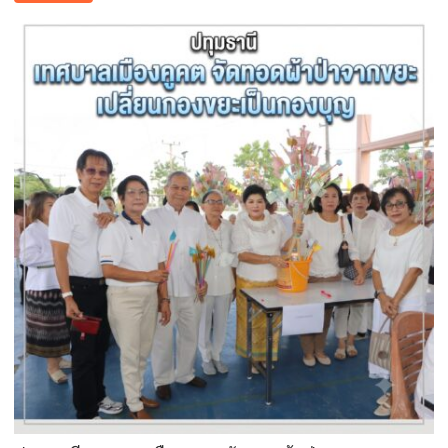
วิกฤต
ยางพารา!
สั่ง
ห้าม
ใช้
“สาร
จับ
ตัว
ยาง
ชนิด
ผง-
ผงขาว”
โรงงาน
ประกาศ
ปฏิเสธ
รับ
ซื้อ
ทันที
ปรับ
ขั้น
ต่ำ