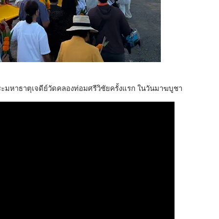
ระมหาธาตุเจดีย์วัดคลองท่อมศรีวิชัยครั้งแรก ในวันมาฆบูชา