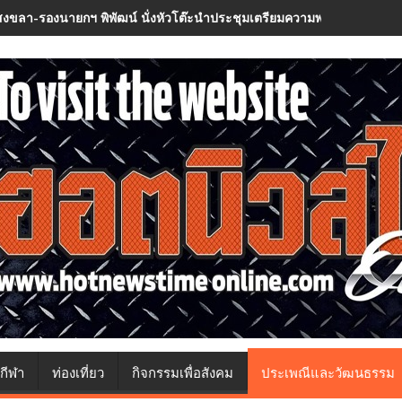
สงขลา-รองนายกฯ พิพัฒน์ นั่งหัวโต๊ะนำประชุมเตรียมความพร้อม ครม.สัญจร 
กีฬา
ท่องเที่ยว
กิจกรรมเพื่อสังคม
ประเพณีและวัฒนธรรม