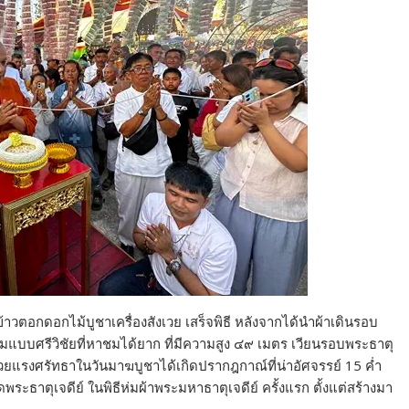
วตอกดอกไม้บูชาเครื่องสังเวย เสร็จพิธี หลังจากได้นำผ้าเดินรอบ
รมแบบศรีวิชัยที่หาชมได้ยาก ที่มีความสูง ๔๙ เมตร เวียนรอบพระธาตุ
้วยแรงศรัทธาในวันมาฆบูชาได้เกิดปรากฎกาณ์ที่น่าอัศจรรย์ 15 ค่ำ
พระธาตุเจดีย์ ในพิธีห่มผ้าพระมหาธาตุเจดีย์ ครั้งแรก ตั้งแต่สร้างมา