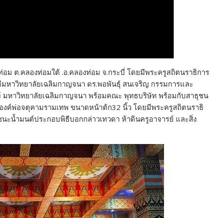
่อม ต.คลองท่อมใต้ .อ.คลองท่อม จ.กระบี่ โดยมีพระครูสถิตนราธิการ
บดีมหาวิทยาลัยเฉลิมกาญจนา ดร.พอพันธุ์ สนเจริญ กรรมการและ
มหาวิทยาลัยเฉลิมกาญจนา พร้อมคณะ พุทธบริษัท พร้อมกับสาธุชน
ละองค์พ่อจตุคามรามเทพ ขนาดหน้าต้ก32 นิ้ว โดยมีพระครูสถิตนราธิ
าชนะน้ำมนต์ประกอบพิธีบอกกล่าวเทวดา ห้าดินครูอาจารย์ และสิ่ง