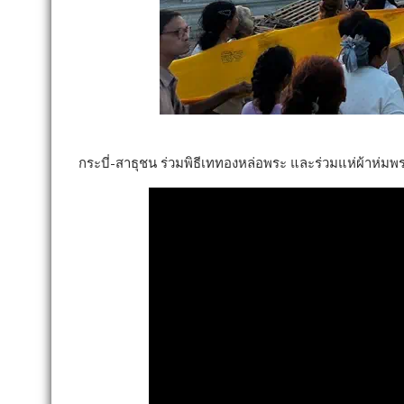
กระบี่-สาธุชน ร่วมพิธีเททองหล่อพระ และร่วมแห่ผ้าห่มพ