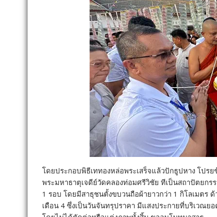
โดยประกอบพิธีเททองหล่อพระเสร็จแล้วปักธูปหาง โปรยข้า
พระมหาธาตุเจดีย์วัดคลองท่อมศรีวิชัย ทีเป็นสถาปัตยกร
1 รอบ โดยมีสาธุชนตั้งขบวนถือผ้ายาวกว่า 1 กิโลเมตร ด
เดือน 4 ซึ่งเป็นวันจันทรุปราคา มีแสงประกายที่บริเวณยอด