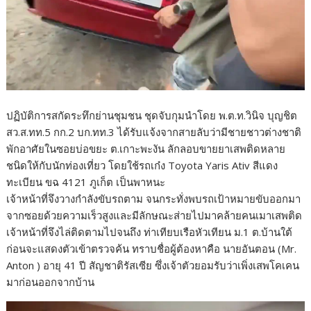
ปฏิบัติการสกัดระทึกย่านชุมชน ชุดจับกุมนำโดย พ.ต.ท.วินิจ บุญชิต
สว.ส.ทท.5 กก.2 บก.ทท.3 ได้รับแจ้งจากสายลับว่ามีชายชาวต่างชาติ
พักอาศัยในซอยบ่อขยะ ต.เกาะพะงัน ลักลอบขายยาเสพติดหลาย
ชนิดให้กับนักท่องเที่ยว โดยใช้รถเก๋ง Toyota Yaris Ativ สีแดง
ทะเบียน ขฉ 4121 ภูเก็ต เป็นพาหนะ
เจ้าหน้าที่จึงวางกำลังขับรถตาม จนกระทั่งพบรถเป้าหมายขับออกมา
จากซอยด้วยความเร็วสูงและมีลักษณะส่ายไปมาคล้ายคนเมาเสพติด
เจ้าหน้าที่จึงไล่ติดตามไปจนถึง ท่าเทียบเรือหัวเทียน ม.1 ต.บ้านใต้
ก่อนจะแสดงตัวเข้าตรวจค้น ทราบชื่อผู้ต้องหาคือ นายอันตอน (Mr.
Anton ) อายุ 41 ปี สัญชาติรัสเซีย ซึ่งเจ้าตัวยอมรับว่าเพิ่งเสพโคเคน
มาก่อนออกจากบ้าน