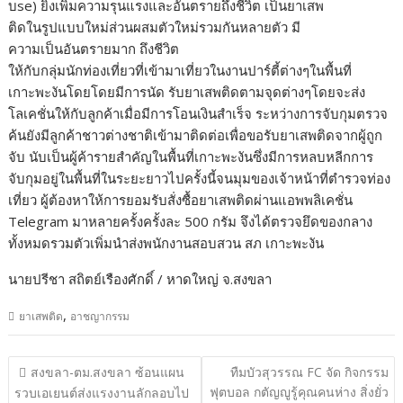
บse) ยิ่งเพิ่มความรุนแรงและอันตรายถึงชีวิต เป็นยาเสพ
ติดในรูปแบบใหม่ส่วนผสมตัวใหม่รวมกันหลายตัว มี
ความเป็นอันตรายมาก ถึงชีวิต
ให้กับกลุ่มนักท่องเที่ยวที่เข้ามาเที่ยวในงานปาร์ตี้ต่างๆในพื้นที่
เกาะพะงันโดยโดยมีการนัด รับยาเสพติดตามจุดต่างๆโดยจะส่ง
โลเคชั่นให้กับลูกค้าเมื่อมีการโอนเงินสำเร็จ ระหว่างการจับกุมตรวจ
ค้นยังมีลูกค้าชาวต่างชาติเข้ามาติดต่อเพื่อขอรับยาเสพติดจากผู้ถูก
จับ นับเป็นผู้ค้ารายสำคัญในพื้นที่เกาะพะงันซึ่งมีการหลบหลีกการ
จับกุมอยู่ในพื้นที่ในระยะยาวไปครั้งนี้จนมุมของเจ้าหน้าที่ตำรวจท่อง
เที่ยว ผู้ต้องหาให้การยอมรับสั่งซื้อยาเสพติดผ่านแอพพลิเคชั่น
Telegram มาหลายครั้งครั้งละ 500 กรัม จึงได้ตรวจยึดของกลาง
ทั้งหมดรวมตัวเพิ่มนำส่งพนักงานสอบสวน สภ เกาะพะงัน
นายปรีชา สถิตย์เรืองศักดิ์ / หาดใหญ่ จ.สงขลา
,
ยาเสพติด
อาชญากรรม
แนะแนว
สงขลา-ตม.สงขลา ซ้อนแผน
ทืมบัวสุวรรณ FC จัด กิจกรรม
เรื่อง
ฟุตบอล กตัญญูรู้คุณคนห่าง สิ่งยั่ว
รวบเอเยนต์ส่งแรงงานลักลอบไป