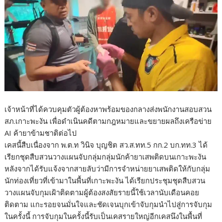
เจ้าหน้าที่ได้ควบคุมตัวผู้ต้องหาพร้อมของกลางส่งพนักงานสอบสวน
สภ.เกาะพะงัน เพื่อดำเนินคดีตามกฎหมายและขยายผลถึงเครือข่าย
AI ค้ายาข้ามชาติต่อไป
เคสนี้สืบเนื่องจาก พ.ต.ท วินิจ บุญชิต สว.ส.ทท.5 กก.2 บก.ทท.3 ได้
เรียกชุดสืบสวนวางแผนจับกลุ่มกลุ่มนักค้ายาเสพติดบนเกาะพะงัน
หลังจากได้รับแจ้งจากสายลับว่ามีการจำหน่ายยาเสพติดให้กับกลุ่ม
นักท่องเที่ยวที่เข้ามาในพื้นที่เกาะพะงัน ได้เรียกประชุมชุดสืบสวน
วางแผนจับกุมเฝ้าติดตามผู้ต้องสงสัยรายนี้ใช้เวลานับเดือนคอย
ติดตาม แกะรอยจนมั่นใจและชัดเจนบุกเข้าจับกุมนำไปสู่การจับกุม
ในครั้งนี้ การจับกุมในครั้งนี้รับเป็นเคสรายใหญ่อีกเคสนึงในพื้นที่