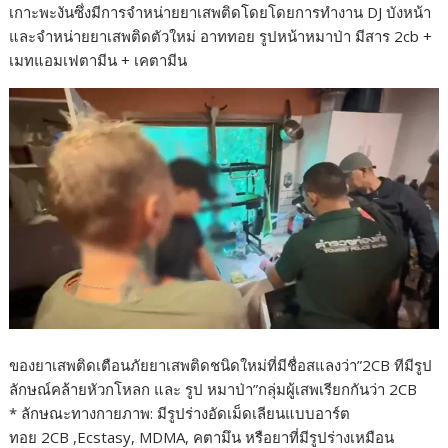
เกาะพะงันซึ่งมีการจำหน่ายยาเสพติดโดยโดยการทำงาน DJ บังหน้า
และจำหน่ายยาเสพติดตัวใหม่ อาททอย รูปหน้าหมาป่า มีสาร 2cb +
เมทแอมเฟตามีน + เคตามีน
ของยาเสพติดเตือนภัยยาเสพติดชนิดใหม่ที่มีชื่อสแลงว่า”2CB ทีมีรูป
ลักษณ์คล้ายหัวกโหลก และ รูป หมาป่า”กลุ่มผู้เสพเรียกกันว่า 2CB
* ลักษณะทางกายภาพ: มีรูปร่างอัดเม็ดเลียนแบบอาร์ต
ทอย 2CB ,Ecstasy, MDMA, คตามึน หรือยาที่มีรูปร่างเหมือน