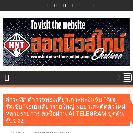
Skip
to
content
ล่าระทึก ตำรวจท่องเที่ยวเกาะพะงันจับ “ดีเจ
รัสเซีย” เอเย่นต์ยารายใหญ่ พบยาเสพติดตัวใหม่
หลายรายการ สั่งซื้อผ่าน AI TELEGRAM ขุดดิน
รับของ