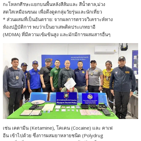
กะโหลกศีรษะแยกบนพื้นหลังสีส้มและ สีน้ำตาล,ม่วง
สดใสเหมือนขนม เพื่อดึงดูดกลุ่มวัยรุ่นและนักเที่ยว
* ส่วนผสมที่เป็นอันตราย: จากผลการตรวจวิเคราะห์ทาง
ห้องปฏิบัติการ พบว่าเป็นยาเสพติดประเภทยาอี
(MDMA) ที่มีความเข้มข้นสูง และมักมีการผสมสารอื่นๆ
เช่น เคตามีน (Ketamine), โคเคน (Cocaine) และ คาเฟ
อีน เข้าไปด้วย ซึ่งการผสมยาหลายชนิด (Polydrug