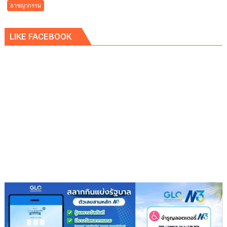
สยอง!
อาชญากรรม
ฆ่า
หั่น
LIKE FACEBOOK
ศพ
แปดริ้ว
คุม
ผู้
ต้องหา
อดีต
หน่วย
ซีล
ชี้
จุด
ลงมือ