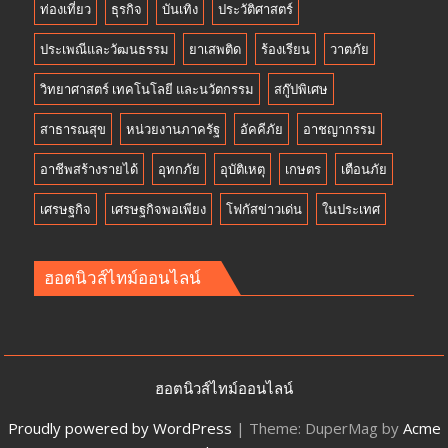
ท่องเที่ยว
ธุรกิจ
บันเทิง
ประวัติศาสตร์
ประเพณีและวัฒนธรรม
ยาเสพติด
ร้องเรียน
วาตภัย
วิทยาศาสตร์ เทคโนโลยี และนวัตกรรม
สกู๊ปพิเศษ
สาธารณสุข
หน่วยงานภาครัฐ
อัคคีภัย
อาชญากรรม
อาชีพสร้างรายได้
อุทกภัย
อุบัติเหตุ
เกษตร
เตือนภัย
เศรษฐกิจ
เศรษฐกิจพอเพียง
โฟกัสข่าวเด่น
ในประเทศ
ฮอตนิวส์ไทม์ออนไลน์
ฮอตนิวส์ไทม์ออนไลน์
Proudly powered by WordPress
|
Theme: DuperMag by
Acme