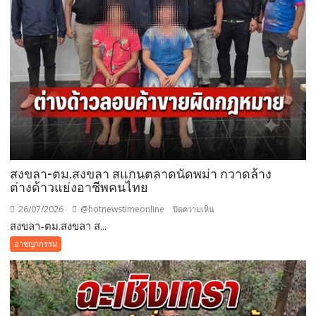
สงขลา-ตม.สงขลา สแกนตลาดนัดพม่า กวาดล้าง
ต่างด้าวแย่งอาชีพคนไทย
26/07/2026
@hotnewstimeonline
บน
ปิดความเห็น
สงขลา-ตม.สงขลา ส...
สงขลา-
ตม.สงขลา
อาชญากรรม
สแกน
ตลาด
นัด
พม่า