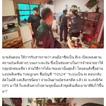
นายอันตอน ให้การรับสารภาพว่า ตนมีอาชีพเป็น ดีเจ เปิดเพลงตาม
สถานบันเทิงต่างๆ บนเกาะพะงัน ซึ่งเป็นช่องทางในการจำหน่ายยาให้
กลุ่มนักท่องเที่ยว ส่วนวิธีการได้มาของยานั้นสุดล้ำ โดยตนสั่งซื้อผ่าน
แอปพลิเคชัน Telegram ชื่อบัญชี “TDS24” “ระบบเป็น AI ตอบกลับ
อัตโนมัติ แค่เลือกชนิดยา จ่ายเงินผ่านบัตรเครดิต แล้ว AI จะส่งพิกัด
GPS มาให้ ก็แค่เดินทางไปตามจุดนั้นแล้วขุดดินเพื่อเอายาที่ฝังไว้ขึ้น
มา”