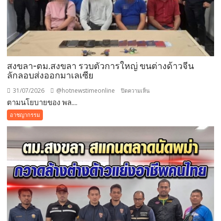
สงขลา-ตม.สงขลา รวบตัวการใหญ่ ขนต่างด้าวจีน
ลักลอบส่งออกมาเลเซีย
31/07/2026
@hotnewstimeonline
บน
ปิดความเห็น
ตามนโยบายของ พล....
สงขลา-
ตม.สงขลา
อาชญากรรม
รวบ
ตัวการ
ใหญ่
ขน
ต่างด้าว
จีน
ลักลอบ
ส่ง
ออก
มาเลเซีย