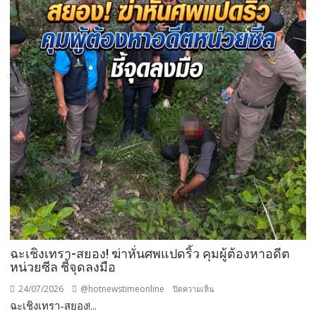
กวาดล้าง
ต่างด้าว
แย่ง
อาชีพ
คน
ไทย
ฉะเชิงเทรา-สยอง! ฆ่าหั่นศพแปดริ้ว คุมผู้ต้องหาอดีต
หน่วยซีล ชี้จุดลงมือ
24/07/2026
@hotnewstimeonline
บน
ปิดความเห็น
ฉะเชิงเทรา-สยอง!...
ฉะเชิงเทรา-