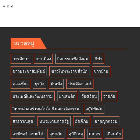
« ก.ค.
หมวดหมู่
การศึกษา
การเมือง
กิจกรรมเพื่อสังคม
กีฬา
ข่าวประชาสัมพันธ์
ข่าวในพระราชสำนัก
ชาวบ้าน
ท่องเที่ยว
ธุรกิจ
บันเทิง
ประวัติศาสตร์
ประเพณีและวัฒนธรรม
ยาเสพติด
ร้องเรียน
วาตภัย
วิทยาศาสตร์ เทคโนโลยี และนวัตกรรม
สกู๊ปพิเศษ
สาธารณสุข
หน่วยงานภาครัฐ
อัคคีภัย
อาชญากรรม
อาชีพสร้างรายได้
อุทกภัย
อุบัติเหตุ
เกษตร
เตือนภัย