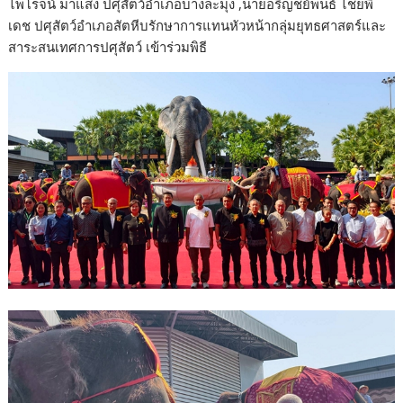
ไพโรจน์ มาแสง ปศุสัตว์อำเภอบางละมุง ,นายอริญชย์พนธ์ ไชยพิ
เดช ปศุสัตว์อำเภอสัตหีบรักษาการแทนหัวหน้ากลุ่มยุทธศาสตร์และ
สาระสนเทศการปศุสัตว์ เข้าร่วมพิธี