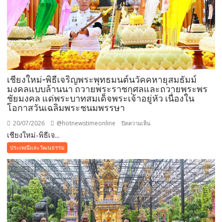
4
แห่ง
เสริม
สิริ
มงคล
ใน
เทศกาล
เชียงใหม่-พิธีเจริญพระพุทธมนต์นวัคคหายุสมธัมม์
เข้า
มงคลแบบล้านนา ถวายพระราชกุศลและถวายพระพร
พรรษา
ชัยมงคล แด่พระบาทสมเด็จพระเจ้าอยู่หัว เนื่องใน
โอกาสวันเฉลิมพระชนมพรรษา
20/07/2026
@hotnewstimeonline
บน
ปิดความเห็น
เชียงใหม่-พิธีเจ...
เชียงใหม่-
พิธี
ประเพณีและวัฒนธรรม
เจริญ
พระพุทธ
มนต์
นวัค
คหา
ยุ
สม