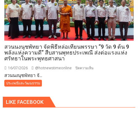
ธัมม์
มงคล
แบบ
ล้าน
นา
ถวาย
สวนนงนุชพัทยา จัดพิธีหล่อเทียนพรรษา “9 วัด 9 ต้น 9
พระ
พลังแห่งความดี” สืบสานพุทธประเพณี ส่งต่อแรงแห่ง
ราช
ศรัทธาในพระพุทธศาสนา
กุศล
และ
16/07/2026
@hotnewstimeonline
บน
ปิดความเห็น
ถวาย
สวนนงนุชพัทยา จั...
สวน
พระพร
นงนุช
ประเพณีและวัฒนธรรม
ชัยมงคล
พัทยา
แด่
จัด
พระบาท
LIKE FACEBOOK
พิธี
สมเด็จ
หล่อ
พระเจ้าอยู่หัว
เทียน
เนื่อง
พรรษา
ใน
“9
โอกาส
วัด