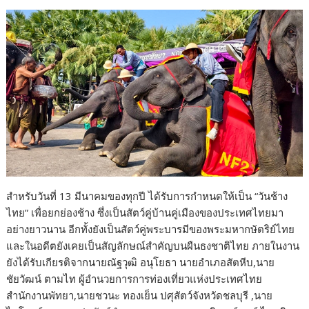
สำหรับวันที่ 13 มีนาคมของทุกปี ได้รับการกำหนดให้เป็น “วันช้าง
ไทย” เพื่อยกย่องช้าง ซึ่งเป็นสัตว์คู่บ้านคู่เมืองของประเทศไทยมา
อย่างยาวนาน อีกทั้งยังเป็นสัตว์คู่พระบารมีของพระมหากษัตริย์ไทย
และในอดีตยังเคยเป็นสัญลักษณ์สำคัญบนผืนธงชาติไทย ภายในงาน
ยังได้รับเกียรติจากนายณัฐวุฒิ อนุโยธา นายอำเภอสัตหีบ,นาย
ชัยวัฒน์ ตามไท ผู้อำนวยการการท่องเที่ยวแห่งประเทศไทย
สำนักงานพัทยา,นายชวนะ ทองเย็น ปศุสัตว์จังหวัดชลบุรี ,นาย