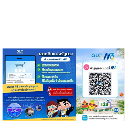
วัน
9
เฉลิม
ต้น
พระชนมพรรษา
9
พลัง
แห่ง
ความ
ดี”
สืบสาน
พุทธ
ประเพณี
ส่ง
ต่อ
แรง
แห่ง
ศรัทธา
ใน
พระพุทธ
ศาสนา