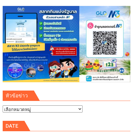
พร้อม
เข้า
ชม
พิพิธภัณฑ์
พระพุทธ
คุณ
ฟรี
ตลอด
เดือน
หัวข้อข่าว
หัวข้อ
ข่าว
DATE