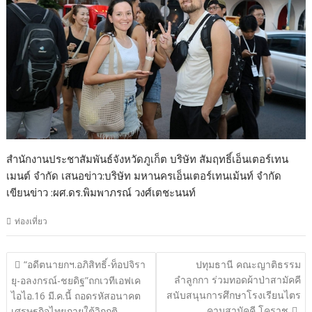
สํานักงานประชาสัมพันธ์จังหวัดภูเก็ต บริษัท สัมฤทธิ์เอ็นเตอร์เทน
เมนต์ จำกัด เสนอข่าว:บริษัท มหานครเอ็นเตอร์เทนเม้นท์ จำกัด
เขียนข่าว :ผศ.ดร.พิมพาภรณ์ วงศ์เตชะนนท์
ท่องเที่ยว
แนะแนว
“อดีตนายกฯ.อภิสิทธิ์-ท็อปจิรา
ปทุมธานี คณะญาติธรรม
เรื่อง
ลำลูกกา ร่วมทอดผ้าป่าสามัคคี
ยุ-อลงกรณ์-ชยดิฐ”ถกเวทีเอฟเค
สนับสนุนการศึกษาโรงเรียนไตร
ไอไอ.16 มี.ค.นี้ ถอดรหัสอนาคต
คามสามัคคี โคราช
เศรษฐกิจไทยภายใต้วิกฤติ