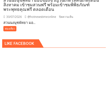
สวนนงนุชพัทยา มอบของขวัญวันเกิดให้คนเกิดเดือน
เดอ
สิงหาคม เข้าชมสวนฟรี พร้อมเข้าชมพิพิธภัณฑ์
พระพุทธคุณฟรี ตลอดเดือน
แบ
บง
30/07/2026
@hotnewstimeonline
บน
ปิดความเห็น
คอค
สวนนงนุชพัทยา มอ...
สวน
นงนุช
ท่องเที่ยว
พัทยา
มอบ
LIKE FACEBOOK
ของ
ขวัญ
วัน
เกิด
ให้
คน
เกิด
เดือน
สิงหาคม
เข้า
ชม
สวน
ฟรี