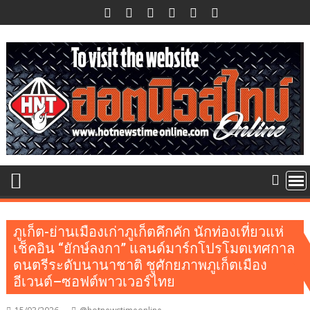
Skip
to
content
ภูเก็ต-ย่านเมืองเก่าภูเก็ตคึกคัก นักท่องเที่ยวแห่
เช็คอิน “ยักษ์ลงกา” แลนด์มาร์กโปรโมตเทศกาล
ดนตรีระดับนานาชาติ ชูศักยภาพภูเก็ตเมือง
อีเวนต์–ซอฟต์พาวเวอร์ไทย