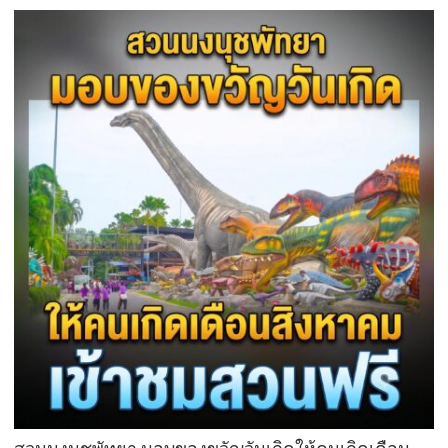
แม่
ทุก
ปี
ภาค
นี้
ส่วน
ด้วย
บุฟเฟต์
มื้อ
กลาง
วัน
ที่มา
พร้อม
ล็อบสเตอร์
ภูเก็ต
ย่าง
รส
เลิศ
ณ
โรง
แรม
เรดิ
สัน
ชาโต