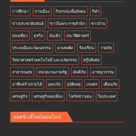
การศึกษา
การเมือง
กิจกรรมเพื่อสังคม
กีฬา
ข่าวประชาสัมพันธ์
ข่าวในพระราชสำนัก
ชาวบ้าน
ท่องเที่ยว
ธุรกิจ
บันเทิง
ประวัติศาสตร์
ประเพณีและวัฒนธรรม
ยาเสพติด
ร้องเรียน
วาตภัย
วิทยาศาสตร์ เทคโนโลยี และนวัตกรรม
สกู๊ปพิเศษ
สาธารณสุข
หน่วยงานภาครัฐ
อัคคีภัย
อาชญากรรม
อาชีพสร้างรายได้
อุทกภัย
อุบัติเหตุ
เกษตร
เตือนภัย
เศรษฐกิจ
เศรษฐกิจพอเพียง
โฟกัสข่าวเด่น
ในประเทศ
ฮอตนิวส์ไทม์ออนไลน์