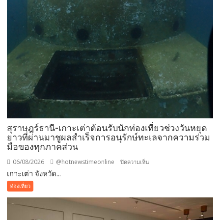
สุราษฎร์ธานี-เกาะเต่าต้อนรับนักท่องเที่ยวช่วงวันหยุด
ยาวที่ผ่านมาชูผลสำเร็จการอนุรักษ์ทะเลจากความร่วม
มือของทุกภาคส่วน
06/08/2026
@hotnewstimeonline
บน
ปิดความเห็น
เกาะเต่า จังหวัด...
สุราษฎร์ธานี-
เกาะ
ท่องเที่ยว
เต่า
ต้อนรับ
นัก