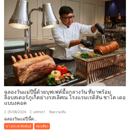
ท่อง
เที่ยว
ช่วง
วัน
หยุด
ยาว
ที่
ผ่าน
มา
ชู
ผล
สำเร็จ
การ
อนุรักษ์
ฉลองวันแม่ปีนี้ด้วยบุฟเฟต์มื้อกลางวัน ที่มาพร้อม
ทะเล
ล็อบสเตอร์ภูเก็ตย่างรสเลิศณ โรงแรมเรดิสัน ชาโต เดอ
จาก
แบบงคอค
ความ
05/08/2026
admin1
บน
ปิดความเห็น
ร่วม
ฉลองวันแม่ปีนี้ด...
ฉลอง
มือ
วัน
ของ
ข่าวประชาสัมพันธ์
ท่องเที่ยว