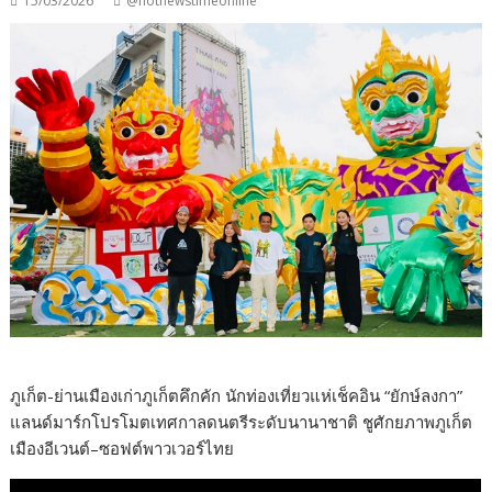
15/03/2026
@hotnewstimeonline
ภูเก็ต-ย่านเมืองเก่าภูเก็ตคึกคัก นักท่องเที่ยวแห่เช็คอิน “ยักษ์ลงกา”
แลนด์มาร์กโปรโมตเทศกาลดนตรีระดับนานาชาติ ชูศักยภาพภูเก็ต
เมืองอีเวนต์–ซอฟต์พาวเวอร์ไทย