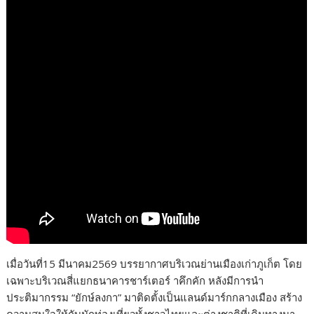
เมื่อวันที่15 มีนาคม2569 บรรยากาศบริเวณย่านเมืองเก่าภูเก็ต โดย
เฉพาะบริเวณสี่แยกธนาคารชาร์เตอร์ าคึกคัก หลังมีการนำ
ประติมากรรม “ยักษ์ลงกา” มาติดตั้งเป็นแลนด์มาร์กกลางเมือง สร้าง