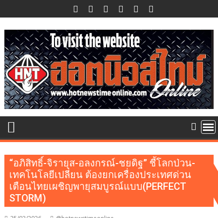
Skip
to
content
“อภิสิทธิ์-จิรายุส-อลงกรณ์-ชยดิฐ” ชี้โลกป่วน-
เทคโนโลยีเปลี่ยน ต้องยกเครื่องประเทศด่วน
เตือนไทยเผชิญพายุสมบูรณ์แบบ(PERFECT
STORM)