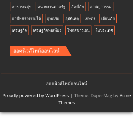
สาธารณสุข
หน่วยงานภาครัฐ
อัคคีภัย
อาชญากรรม
อาชีพสร้างรายได้
อุทกภัย
อุบัติเหตุ
เกษตร
เตือนภัย
เศรษฐกิจ
เศรษฐกิจพอเพียง
โฟกัสข่าวเด่น
ในประเทศ
ฮอตนิวส์ไทม์ออนไลน์
ฮอตนิวส์ไทม์ออนไลน์
Proudly powered by WordPress
|
Theme: DuperMag by
Acme
Themes