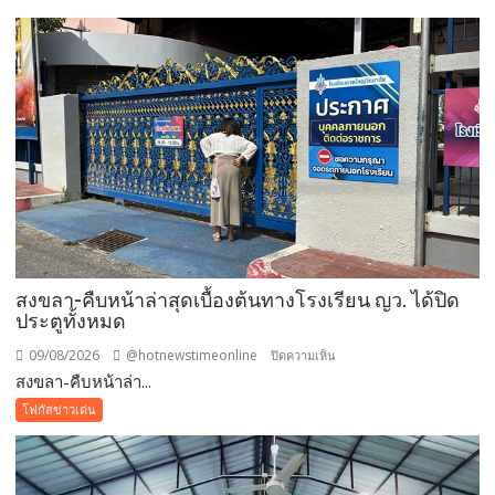
สงขลา-คืบหน้าล่าสุดเบื้องต้นทางโรงเรียน ญว. ได้ปิด
ประตูทั้งหมด
09/08/2026
@hotnewstimeonline
บน
ปิดความเห็น
สงขลา-คืบหน้าล่า...
สงขลา-
คืบ
โฟกัสข่าวเด่น
หน้า
ล่าสุด
เบื้อง