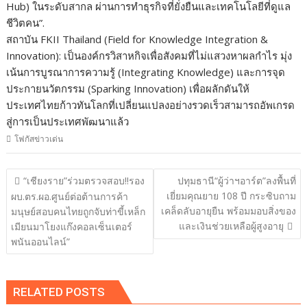
Hub) ในระดับสากล ผ่านการทำธุรกิจที่ยั่งยืนและเทคโนโลยีที่ดูแล
ชีวิตคน”.
สถาบัน FKII Thailand (Field for Knowledge Integration &
Innovation): เป็นองค์กรวิสาหกิจเพื่อสังคมที่ไม่แสวงหาผลกำไร มุ่ง
เน้นการบูรณาการความรู้ (Integrating Knowledge) และการจุด
ประกายนวัตกรรม (Sparking Innovation) เพื่อผลักดันให้
ประเทศไทยก้าวทันโลกที่เปลี่ยนแปลงอย่างรวดเร็วสามารถอัพเกรด
สู่การเป็นประเทศพัฒนาแล้ว
โฟกัสข่าวเด่น
แนะแนว
“เชียงราย”ร่วมตรวจสอบ!!รอง
ปทุมธานี“ผู้ว่าฯอาร์ต”ลงพื้นที่
เรื่อง
เยี่ยมคุณยาย 108 ปี กระซิบถาม
ผบ.ตร.ผอ.ศูนย์ต่อต้านการค้า
เคล็ดลับอายุยืน พร้อมมอบสิ่งของ
มนุษย์สอบคนไทยถูกจับท่าขี้เหล็ก
และเงินช่วยเหลือผู้สูงอายุ
เมียนมาโยงแก๊งคอลเซ็นเตอร์
พนันออนไลน์”
RELATED POSTS