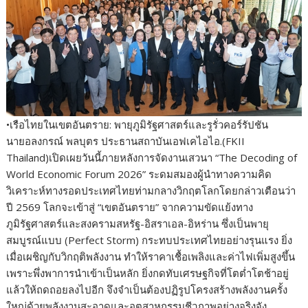
•เรือไทยในเขตอันตราย: พายุภูมิรัฐศาสตร์และรูรั่วคอร์รัปชัน
นายอลงกรณ์ พลบุตร ประธานสถาบันเอฟเคไอไอ.(FKII
Thailand)เปิดเผยวันนี้ภายหลังการจัดงานเสวนา “The Decoding of
World Economic Forum 2026” ระดมสมองผู้นำทางความคิด
วิเคราะห์ทางรอดประเทศไทยท่ามกลางวิกฤตโลกโดยกล่าวเตือนว่า
ปี 2569 โลกจะเข้าสู่ “เขตอันตราย” จากความขัดแย้งทาง
ภูมิรัฐศาสตร์และสงครามสหรัฐ-อิสราเอล-อิหร่าน ซึ่งเป็นพายุ
สมบูรณ์แบบ (Perfect Storm) กระทบประเทศไทยอย่างรุนแรง ยิ่ง
เมื่อเผชิญกับวิกฤติพลังงาน ทำให้ราคาเชื้อเพลิงและค่าไฟเพิ่มสูงขึ้น
เพราะพึ่งพาการนำเข้าเป็นหลัก ยิ่งกดทับเศรษฐกิจที่โตต่ำโตช้าอยู่
แล้วให้ถดถอยลงไปอีก จึงจำเป็นต้องปฏิรูปโครงสร้างพลังงานครั้ง
ใหญ่ด้วยพลังงานสะอาดและอุตสาหกรรมชีวภาพอย่างจริงจัง