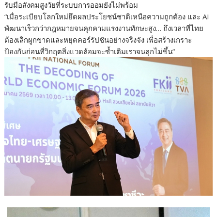
รับมือสังคมสูงวัยที่ระบบการออมยังไม่พร้อม
“เมื่อระเบียบโลกใหม่ยึดผลประโยชน์ชาติเหนือความถูกต้อง และ AI
พัฒนาเร็วกว่ากฎหมายจนคุกคามแรงงานทักษะสูง… ถึงเวลาที่ไทย
ต้องเลิกผูกขาดและหยุดคอร์รัปชันอย่างจริงจัง เพื่อสร้างเกราะ
ป้องกันก่อนที่วิกฤตสิ่งแวดล้อมจะซ้ำเติมเราจนลุกไม่ขึ้น”