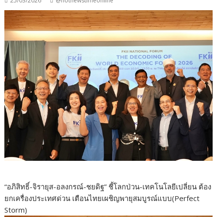
25/03/2026
@hotnewstimeonline
“อภิสิทธิ์-จิรายุส-อลงกรณ์-ชยดิฐ” ชี้โลกป่วน-เทคโนโลยีเปลี่ยน ต้อง
ยกเครื่องประเทศด่วน เตือนไทยเผชิญพายุสมบูรณ์แบบ(Perfect
Storm)