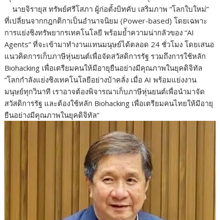
นายจิรายุส ทรัพย์ศรีโสภา ผู้ก่อตั้งบิทคับ เสริมภาพ “โลกใบใหม่”
ที่เปลี่ยนจากกฎกติกาเป็นอำนาจนิยม (Power-based) โดยเฉพาะ
การแย่งชิงทรัพยากรเทคโนโลยี พร้อมย้ำความน่ากลัวของ “AI
Agents” ที่จะเข้ามาทำงานแทนมนุษย์ได้ตลอด 24 ชั่วโมง โดยเสนอ
แนวคิดการเก็บภาษีหุ่นยนต์เพื่อจัดสวัสดิการรัฐ รวมถึงการใช้หลัก
Biohacking เพื่อเตรียมคนให้มีอายุยืนอย่างมีคุณภาพในยุคดิจิทัล
“โลกกำลังแย่งชิงเทคโนโลยีอย่างบ้าคลั่ง เมื่อ AI พร้อมแย่งงาน
มนุษย์ทุกวินาที เราอาจต้องพิจารณาเก็บภาษีหุ่นยนต์เพื่อนำมาจัด
สวัสดิการรัฐ และต้องใช้หลัก Biohacking เพื่อเตรียมคนไทยให้มีอายุ
ยืนอย่างมีคุณภาพในยุคดิจิทัล”