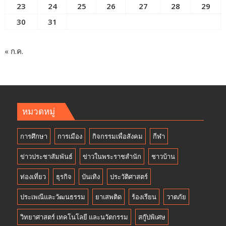
23
24
25
26
27
28
29
30
31
« ก.ค.
หมวดหมู่
การศึกษา
การเมือง
กิจกรรมเพื่อสังคม
กีฬา
ข่าวประชาสัมพันธ์
ข่าวในพระราชสำนัก
ชาวบ้าน
ท่องเที่ยว
ธุรกิจ
บันเทิง
ประวัติศาสตร์
ประเพณีและวัฒนธรรม
ยาเสพติด
ร้องเรียน
วาตภัย
วิทยาศาสตร์ เทคโนโลยี และนวัตกรรม
สกู๊ปพิเศษ