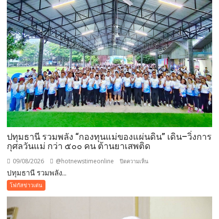
ต้นทาง
โรงเรียน
ญว.
ได้
ปิด
ประตู
ทั้งหมด
ปทุมธานี รวมพลัง “กองทุนแม่ของแผ่นดิน” เดิน–วิ่งการ
กุศลวันแม่ กว่า ๕๐๐ คน ต้านยาเสพติด
09/08/2026
@hotnewstimeonline
บน
ปิดความเห็น
ปทุมธานี รวมพลัง...
ปทุมธานี
รวม
โฟกัสข่าวเด่น
พลัง
“กองทุน
แม่