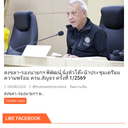
ของ
แผ่น
ดิน”
เดิน–
วิ่ง
การ
กุศล
วัน
แม่
กว่า
๕๐๐
สงขลา-รองนายกฯ พิพัฒน์ นั่งหัวโต๊ะนำประชุมเตรียม
คน
ความพร้อม ครม.สัญจร ครั้งที่ 1/2569
ต้าน
ยา
09/08/2026
@hotnewstimeonline
บน
ปิดความเห็น
เสพ
สงขลา-รองนายกฯ พ...
สงขลา-
ติด
รอง
โฟกัสข่าวเด่น
นา
ยกฯ
LIKE FACEBOOK
พิพัฒน์
นั่ง