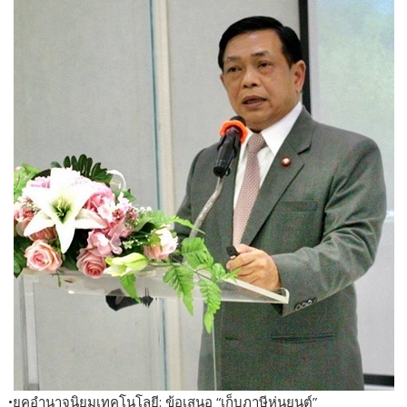
•ยุคอำนาจนิยมเทคโนโลยี: ข้อเสนอ “เก็บภาษีหุ่นยนต์”