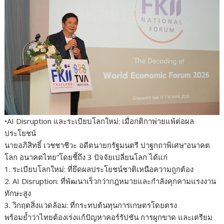
•AI Disruption และระเบียบโลกใหม่: เมื่อกติกาพ่ายแพ้ต่อผล
ประโยชน์
นายอภิสิทธิ์ เวชชาชีวะ อดีตนายกรัฐมนตรี ปาฐกถาพิเศษ“อนาคต
โลก อนาคตไทย”โดยชี้ถึง 3 ปัจจัยเปลี่ยนโลก ได้แก่
1. ระเบียบโลกใหม่: ที่ยึดผลประโยชน์ชาติเหนือความถูกต้อง
2. AI Disruption: ที่พัฒนาเร็วกว่ากฎหมายและกำลังคุกคามแรงงาน
ทักษะสูง
3. วิกฤตสิ่งแวดล้อม: ที่กระทบต้นทุนการเกษตรโดยตรง
พร้อมย้ำว่าไทยต้องเร่งแก้ปัญหาคอร์รัปชัน การผูกขาด และเตรียม