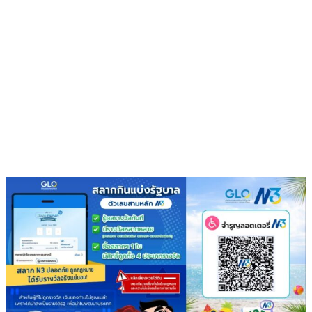
หัว
โต๊ะ
นำ
ประชุม
เตรียม
ความ
พร้อม
ครม.สัญจร
ครั้ง
ที่
1/2569