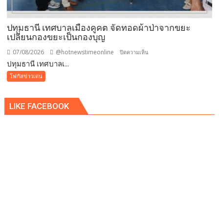
ปรับ
ขั้น
ต่ำ
ปทุมธานี เทศบาลเมืองคูคต จัดทอดผ้าป่าจากขยะ
20,000
เปลี่ยนกองขยะเป็นกองบุญ
บาท
07/08/2026
@hotnewstimeonline
บน
ปิดความเห็น
พร้อม
ปทุมธานี เทศบาลเ...
ปทุมธานี
จ่อ
เทศบาล
โฟกัสข่าวเด่น
ฟ้อง
เมือง
ดำเนิน
คูคต
คดี
LIKE FACEBOOK
จัด
ทอด
ผ้าป่า
จาก
ขยะ
เปลี่ยน
กอง
ขยะ
เป็นก
อง
บุญ