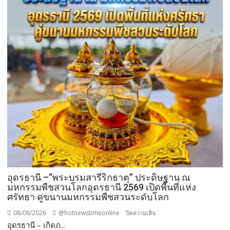
อุดรธานี –“พระบรมสารีริกธาตุ” ประดิษฐาน ณ
มหกรรมพืชสวนโลกอุดรธานี 2569 เปิดพื้นที่แห่ง
ศรัทธา คู่ขนานมหกรรมพืชสวนระดับโลก
08/08/2026
@hotnewstimeonline
บน
ปิดความเห็น
อุดรธานี – เกิดภ...
อุดรธานี