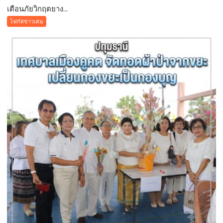
โลก
เตือนภัยวิกฤตยาง...
เตือน
ภัย
โฟกัสข่าวเด่น
วิกฤต
ยางพารา!
สั่ง
ห้าม
ใช้
“สาร
จับ
ตัว
ยาง
ชนิด
ผง-
ผงขาว”
โรงงาน
ประกาศ
ปฏิเสธ
รับ
ซื้อ
ทันที