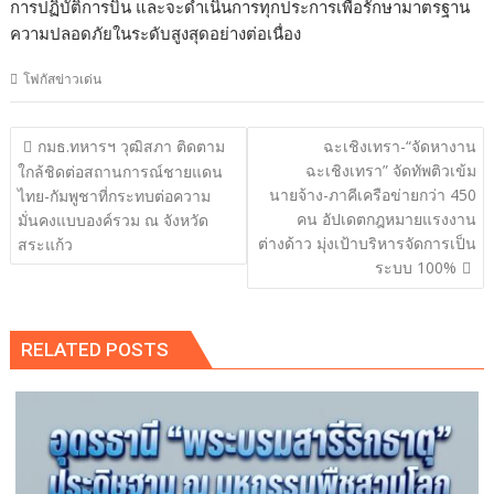
การปฏิบัติการบิน และจะดำเนินการทุกประการเพื่อรักษามาตรฐาน
ความปลอดภัยในระดับสูงสุดอย่างต่อเนื่อง
โฟกัสข่าวเด่น
แนะแนว
กมธ.ทหารฯ วุฒิสภา ติดตาม
ฉะเชิงเทรา-“จัดหางาน
เรื่อง
ฉะเชิงเทรา” จัดทัพติวเข้ม
ใกล้ชิดต่อสถานการณ์ชายแดน
นายจ้าง-ภาคีเครือข่ายกว่า 450
ไทย-กัมพูชาที่กระทบต่อความ
คน อัปเดตกฎหมายแรงงาน
มั่นคงแบบองค์รวม ณ จังหวัด
ต่างด้าว มุ่งเป้าบริหารจัดการเป็น
สระแก้ว
ระบบ 100%
RELATED POSTS