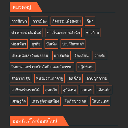
หมวดหมู่
การศึกษา
การเมือง
กิจกรรมเพื่อสังคม
กีฬา
ข่าวประชาสัมพันธ์
ข่าวในพระราชสำนัก
ชาวบ้าน
ท่องเที่ยว
ธุรกิจ
บันเทิง
ประวัติศาสตร์
ประเพณีและวัฒนธรรม
ยาเสพติด
ร้องเรียน
วาตภัย
วิทยาศาสตร์ เทคโนโลยี และนวัตกรรม
สกู๊ปพิเศษ
สาธารณสุข
หน่วยงานภาครัฐ
อัคคีภัย
อาชญากรรม
อาชีพสร้างรายได้
อุทกภัย
อุบัติเหตุ
เกษตร
เตือนภัย
เศรษฐกิจ
เศรษฐกิจพอเพียง
โฟกัสข่าวเด่น
ในประเทศ
ฮอตนิวส์ไทม์ออนไลน์