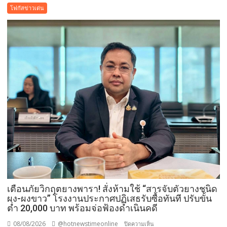
–“พระบรม
โฟกัสข่าวเด่น
สารีริกธาตุ”
ประดิษฐาน
ณ
มหกรรม
พืช
สวน
โลก
อุดรธานี
2569
เปิด
พื้นที่
แห่ง
ศรัทธา
คู่
ขนาน
มหกรรม
เตือนภัยวิกฤตยางพารา! สั่งห้ามใช้ “สารจับตัวยางชนิด
พืช
ผง-ผงขาว” โรงงานประกาศปฏิเสธรับซื้อทันที ปรับขั้น
สวน
ต่ำ 20,000 บาท พร้อมจ่อฟ้องดำเนินคดี
ระดับ
08/08/2026
@hotnewstimeonline
บน
ปิดความเห็น