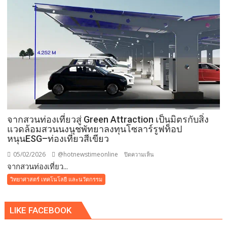
ท่อง
สร้าง
เที่ยว
ชื่อ
ทั่ว
ระดับ
โลก
โลก
”
เพิ่ม
การ
ผลิต
Solar
6-
จากสวนท่องเที่ยวสู่ Green Attraction เป็นมิตรกับสิ่ง
30%
แวดล้อมสวนนงนุชพัทยาลงทุนโซลาร์รูฟท็อป
ด้วย
หนุนESG–ท่องเที่ยวสีเขียว
AI
05/02/2026
@hotnewstimeonline
บน
ปิดความเห็น
จากสวนท่องเที่ยว...
จาก
สวน
วิทยาศาสตร์ เทคโนโลยี และนวัตกรรม
ท่อง
เที่ยว
LIKE FACEBOOK
สู่
Green