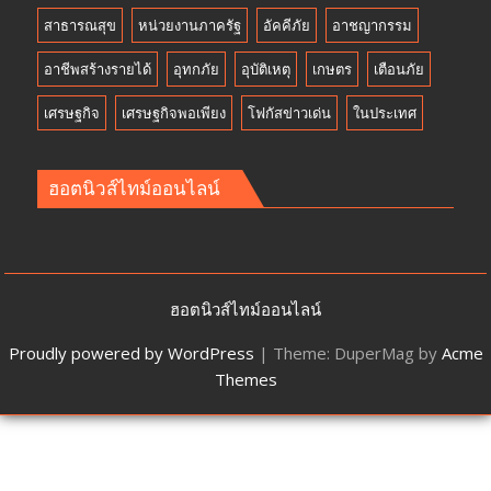
สาธารณสุข
หน่วยงานภาครัฐ
อัคคีภัย
อาชญากรรม
อาชีพสร้างรายได้
อุทกภัย
อุบัติเหตุ
เกษตร
เตือนภัย
เศรษฐกิจ
เศรษฐกิจพอเพียง
โฟกัสข่าวเด่น
ในประเทศ
ฮอตนิวส์ไทม์ออนไลน์
ฮอตนิวส์ไทม์ออนไลน์
Proudly powered by WordPress
|
Theme: DuperMag by
Acme
Themes