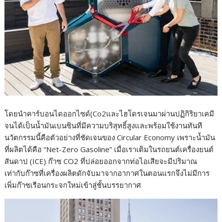
โดยนำคาร์บอนไดออกไซด์(Co2และไฮโดรเจนมาผ่านปฏิกิริยาเคมี
จนได้เป็นน้ำมันเบนซินที่มีความบริสุทธิ์สูงและพร้อมใช้งานทันที
นวัตกรรมนี้คือตัวอย่างที่ชัดเจนของ Circular Economy เพราะน้ำมัน
ที่ผลิตได้คือ “Net-Zero Gasoline” เมื่อเราเติมในรถยนต์เครื่องยนต์
สันดาป (ICE) ก๊าซ CO2 ที่ปล่อยออกจากท่อไอเสียจะมีปริมาณ
เท่ากับก๊าซที่เครื่องผลิตดักจับมาจากอากาศในตอนแรกจึงไม่มีการ
เพิ่มก๊าซเรือนกระจกใหม่เข้าสู่ชั้นบรรยากาศ