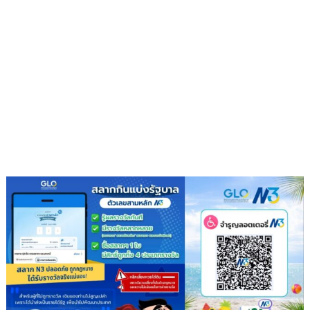
Attraction
เป็น
มิตร
กับ
สิ่ง
แวดล้อม
สวน
นงนุช
พัทยา
ลงทุน
โซ
ลาร์
รูฟท็อป
หนุนESG–
ท่อง
เที่ยว
สี
เขียว