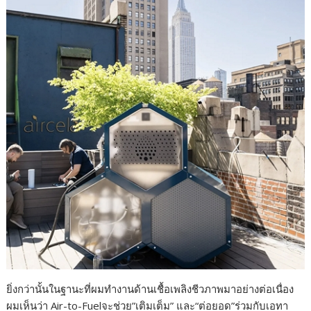
ยิ่งกว่านั้นในฐานะที่ผมทำงานด้านเชื้อเพลิงชีวภาพมาอย่างต่อเนื่อง
ผมเห็นว่า Air-to-Fuelจะช่วย”เติมเต็ม” และ“ต่อยอด”ร่วมกับเอทา