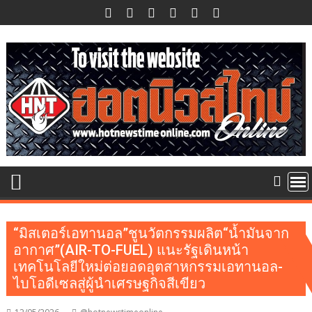
Skip
to
content
“มิสเตอร์เอทานอล”ชูนวัตกรรมผลิต“น้ำมันจาก
อากาศ”(AIR-TO-FUEL) แนะรัฐเดินหน้า
เทคโนโลยีใหม่ต่อยอดอุตสาหกรรมเอทานอล-
ไบโอดีเซลสู่ผู้นำเศรษฐกิจสีเขียว