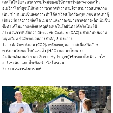
เทคโนโลยีและนวัตกรรมใหม่ของบริษัทสตาร์ทอัพ”Aircela“ใน
อเมริกาได้พิสูจน์ให้เห็นว่า “อากาศที่เราหายใจ” สามารถแปรสภาพ
เป็น “น้ำมันเบนซินสังเคราะห์” ได้สำเร็จแม้เครื่องรุ่นแรกขนาดเท่าตู้
เย็นยังมีกำลังการผลิตได้ไม่มากและกำลังขยายกำลังการผลิตเพิ่มขึ้น
ซึ่งทำได้ไม่ยากแต่สิ่งสำคัญคือเทคโนโลยีนี้ทำได้จริงโดยใช้
กระบวนการที่เรียกว่า Direct Air Capture (DAC) ผสานกับพลังงาน
หมุนเวียน ซึ่งมีกระบวนการสำคัญ 3 ประการ
1.การดักจับคาร์บอน (CO2): เครื่องจะดูดอากาศเพื่อสกัดก๊าซ
คาร์บอนไดออกไซด์และน้ำ (H2O) ออกมาโดยตรง
2.ผลิตพลังงานสะอาด (Green Hydrogen)ใช้กระแสไฟฟ้าจากโซ
ลาร์เซลล์มาแยกน้ำเพื่อสร้างไฮโดรเจน
3.กระบวนการสังเคราะห์