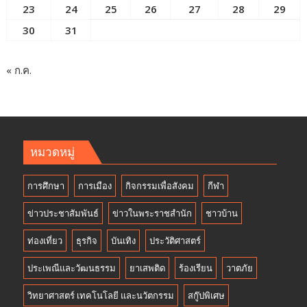
23
24
25
26
27
28
29
30
31
« ก.ค.
หมวดหมู่
การศึกษา
การเมือง
กิจกรรมเพื่อสังคม
กีฬา
ข่าวประชาสัมพันธ์
ข่าวในพระราชสำนัก
ชาวบ้าน
ท่องเที่ยว
ธุรกิจ
บันเทิง
ประวัติศาสตร์
ประเพณีและวัฒนธรรม
ยาเสพติด
ร้องเรียน
วาตภัย
วิทยาศาสตร์ เทคโนโลยี และนวัตกรรม
สกู๊ปพิเศษ