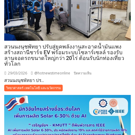
สวนนงนุชพัทยา ปรับสู่ยุคพลังงานสะอาดน้ำมันแพง
สร้างสถานีชาร์จ EV พร้อมระบบโซลาร์เซลล์ รองรับ
ลานจอดรถขนาดใหญ่กว่า 20ไร่ ต้อนรับนักท่องเที่ยว
ทั่วโลก
29/03/2026
@hotnewstimeonline
บน
ปิดความเห็น
สวนนงนุชพัทยา ปร...
สวน
นงนุช
วิทยาศาสตร์ เทคโนโลยี และนวัตกรรม
พัทยา
ปรับ
สู่
ยุค
พลังงาน
สะอาด
น้ำมัน