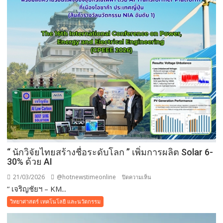
แพง
สร้าง
สถานี
ชาร์จ
EV
พร้อม
ระบบ
โซ
ลาร์
เซลล์
รองรับ
ลาน
จอด
รถ
“ นักวิจัยไทยสร้างชื่อระดับโลก ” เพิ่มการผลิต Solar 6-
ขนาด
30% ด้วย AI
ใหญ่
21/03/2026
@hotnewstimeonline
บน
ปิดความเห็น
กว่า
“ เจริญชัยฯ – KM...
“
20ไร่
นัก
วิทยาศาสตร์ เทคโนโลยี และนวัตกรรม
ต้อนรับ
วิจัย
นัก
ไทย