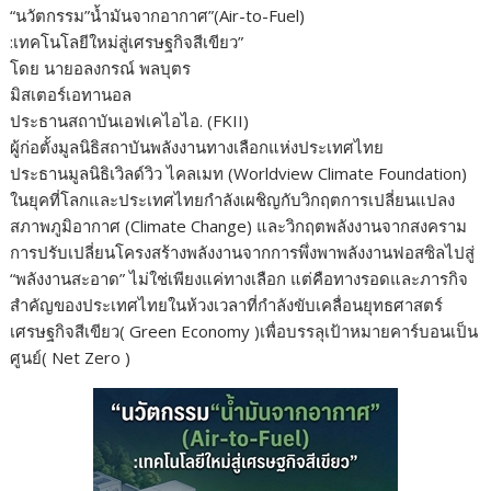
“นวัตกรรม”น้ำมันจากอากาศ”(Air-to-Fuel)
:เทคโนโลยีใหม่สู่เศรษฐกิจสีเขียว”
โดย นายอลงกรณ์ พลบุตร
มิสเตอร์เอทานอล
ประธานสถาบันเอฟเคไอไอ. (FKII)
ผู้ก่อตั้งมูลนิธิสถาบันพลังงานทางเลือกแห่งประเทศไทย
ประธานมูลนิธิเวิลด์วิว ไคลเมท (Worldview Climate Foundation)
ในยุคที่โลกและประเทศไทยกำลังเผชิญกับวิกฤตการเปลี่ยนแปลง
สภาพภูมิอากาศ (Climate Change) และวิกฤตพลังงานจากสงคราม
การปรับเปลี่ยนโครงสร้างพลังงานจากการพึ่งพาพลังงานฟอสซิลไปสู่
“พลังงานสะอาด” ไม่ใช่เพียงแค่ทางเลือก แต่คือทางรอดและภารกิจ
สำคัญของประเทศไทยในห้วงเวลาที่กำลังขับเคลื่อนยุทธศาสตร์
เศรษฐกิจสีเขียว( Green Economy )เพื่อบรรลุเป้าหมายคาร์บอนเป็น
ศูนย์( Net Zero )