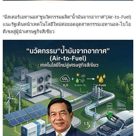
“มิสเตอร์เอทานอล”ชูนวัตกรรมผลิต“น้ำมันจากอากาศ”(Air-to-Fuel)
แนะรัฐเดินหน้าเทคโนโลยีใหม่ต่อยอดอุตสาหกรรมเอทานอล-ไบโอ
ดีเซลสู่ผู้นำเศรษฐกิจสีเขียว