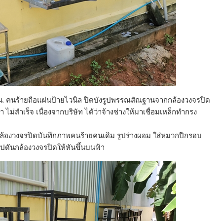
17 น. คนร้ายถือแผ่นป้ายไวนิล ปิดบังรูปพรรณสัณฐานจากกล้องวงจรปิด
สำเร็จ เนื่องจากบริษัท ได้ว่าจ้างช่างให้มาเชื่อมเหล็กทำกรง
 กล้องวงจรปิดบันทึกภาพคนร้ายคนเดิม รูปร่างผอม ใส่หมวกปีกรอบ
ไปดันกล้องวงจรปิดให้หันขึ้นบนฟ้า