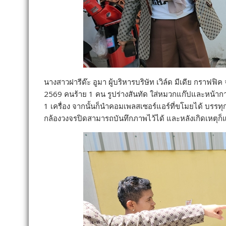
นางสาวฝารีด๊ะ อูมา ผู้บริหารบริษัท เวิล์ด มีเดีย กราฟฟิค จำ
2569 คนร้าย 1 คน รูปร่างสันทัด ใส่หมวกแก๊ปและหน้า
1 เครื่อง จากนั้นก็นำคอมเพลสเซอร์แอร์ที่ขโมยได้ บร
กล้องวงจรปิดสามารถบันทึกภาพไว้ได้ และหลังเกิดเหตุก็แ