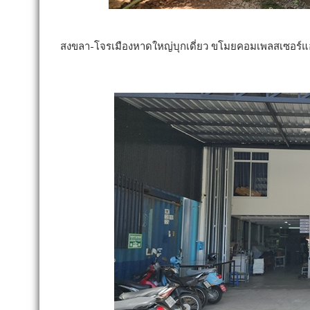
สงขลา-โจรเมืองหาดใหญ่บุกเดี่ยว ขโมยคอมเพลสเซอร์แอร