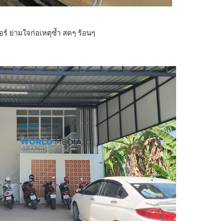
์ ย่ามใจก่อเหตุซ้ำ สดๆ ร้อนๆ