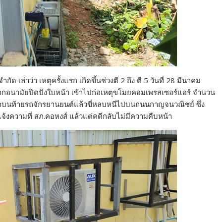
กัด เล่าว่า เหตุครั้งแรก เกิดขึ้นช่วงตี 2 ถึง ตี 5 วันที่ 28 มีนาคม
กากอนามัยปิดปังใบหน้า เข้าไปก่อเหตุขโมยคอมเพรสเซอร์แอร์ จำนวน
รทุกบนท้ายรถจักรยานยนต์แล้วขี่หลบหนีไปบนถนนกาญจนวณิชย์ ซึ่ง
จ้งความที่ สภ.คอหงส์ แล้วแต่คดีกลับไม่มีความคืบหน้า