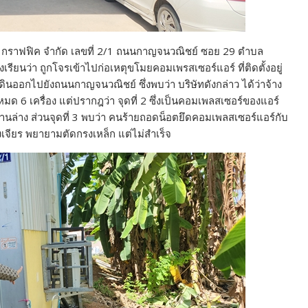
 มีเดีย กราฟฟิค จำกัด เลขที่ 2/1 ถนนกาญจนวณิชย์ ซอย 29 ตำบล
ียนว่า ถูกโจรเข้าไปก่อเหตุขโมยคอมเพรสเซอร์แอร์ ที่ติดตั้งอยู่
เดินออกไปยังถนนกาญจนวณิชย์ ซึ่งพบว่า บริษัทดังกล่าว ได้ว่าจ้าง
หมด 6 เครื่อง แต่ปรากฎว่า จุดที่ 2 ซึ่งเป็นคอมเพลสเซอร์ของแอร์
ล่าง ส่วนจุดที่ 3 พบว่า คนร้ายถอดน็อตยึดคอมเพลสเซอร์แอร์กับ
จียร พยายามตัดกรงเหล็ก แต่ไม่สำเร็จ