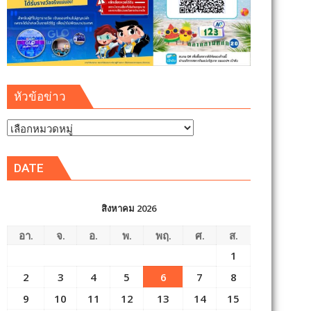
หัวข้อข่าว
หัวข้อ
ข่าว
DATE
สิงหาคม 2026
อา.
จ.
อ.
พ.
พฤ.
ศ.
ส.
1
2
3
4
5
6
7
8
9
10
11
12
13
14
15