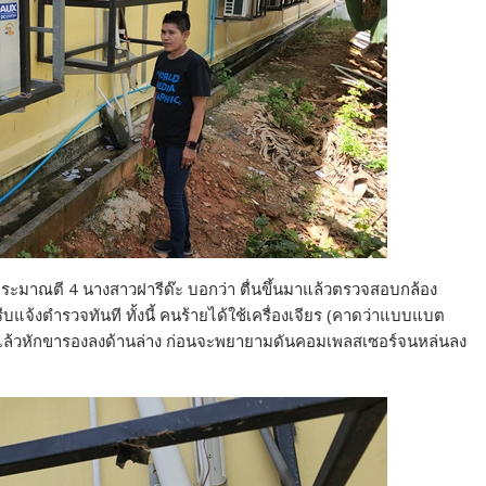
ประมาณตี 4 นางสาวฝารีด๊ะ บอกว่า ตื่นขึ้นมาแล้วตรวจสอบกล้อง
ีบแจ้งตำรวจทันที ทั้งนี้ คนร้ายได้ใช้เครื่องเจียร (คาดว่าแบบแบต
ร์ แล้วหักขารองลงด้านล่าง ก่อนจะพยายามดันคอมเพลสเซอร์จนหล่นลง