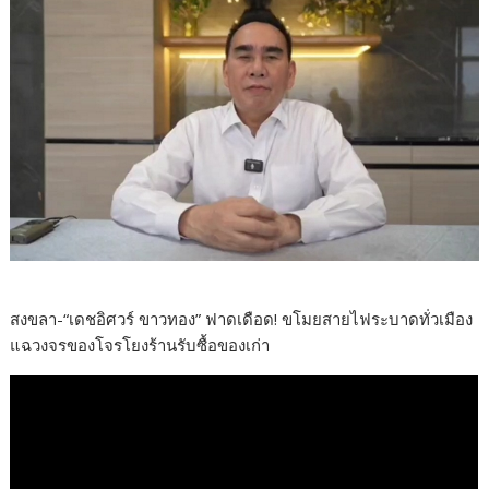
สงขลา-“เดชอิศวร์ ขาวทอง” ฟาดเดือด! ขโมยสายไฟระบาดทั่วเมือง
แฉวงจรของโจรโยงร้านรับซื้อของเก่า