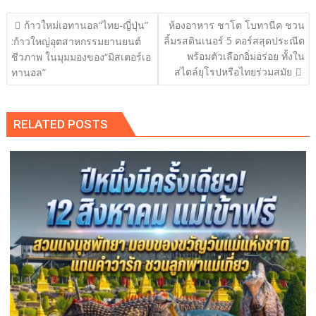
แนะแนว
ก้าวใหม่เอทานอล“ไทย-ญี่ปุ่น”
ห้องอาหาร ชาโต โบทานีค ชวน
เรื่อง
ลิ้มรสดินเนอร์ 5 คอร์สสุดประณีต
:ก้าวใหญ่อุตสาหกรรมยานยนต์
พร้อมตัวเลือกอิ่มอร่อย ทั้งใน
ชีวภาพ ในมุมมองของ“มิสเตอร์เอ
สไตล์ยุโรปหรือไทยร่วมสมัย
ทานอล”
RELATED POSTS