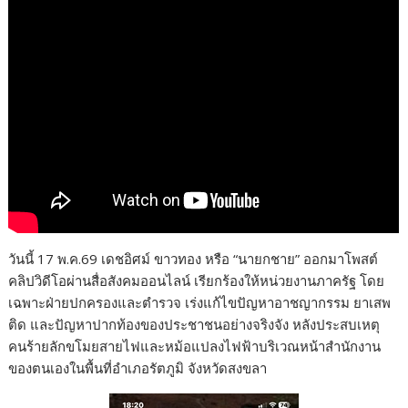
วันนี้ 17 พ.ค.69 เดชอิศม์ ขาวทอง หรือ “นายกชาย” ออกมาโพสต์
คลิปวิดีโอผ่านสื่อสังคมออนไลน์ เรียกร้องให้หน่วยงานภาครัฐ โดย
เฉพาะฝ่ายปกครองและตำรวจ เร่งแก้ไขปัญหาอาชญากรรม ยาเสพ
ติด และปัญหาปากท้องของประชาชนอย่างจริงจัง หลังประสบเหตุ
คนร้ายลักขโมยสายไฟและหม้อแปลงไฟฟ้าบริเวณหน้าสำนักงาน
ของตนเองในพื้นที่อำเภอรัตภูมิ จังหวัดสงขลา