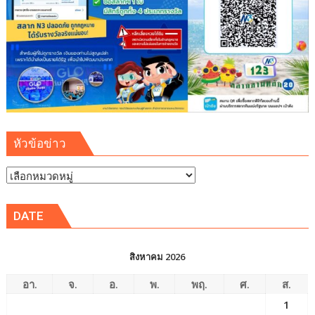
รองรับ
การ
เติบโต
เขต
พัฒนา
พิเศษ
ภาค
ตะวัน
ออก
หัวข้อข่าว
(EEC)
หัวข้อ
ข่าว
DATE
สิงหาคม 2026
อา.
จ.
อ.
พ.
พฤ.
ศ.
ส.
1