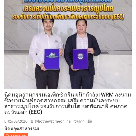
เที่ยว
เร่ร่อน
สร้าง
ความ
ปลอดภัย
ประชาชน
นิคมอุตสาหกรรมเอเพ็กซ์ กรีน ผนึกกำลัง IWRM ลงนาม
ซื้อขายน้ำเพื่ออุตสาหกรรม เสริมความมั่นคงระบบ
สาธารณูปโภค รองรับการเติบโตเขตพัฒนาพิเศษภาค
ตะวันออก (EEC)
05/08/2026
@hotnewstimeonline
บน
ปิดความเห็น
​นิคมอุตสาหกรรมเ...
นิคม