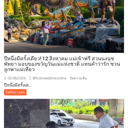
ปีหนึ่งมีครั้งเดียว! 12 สิงหาคม แม่เข้าฟรี สวนนงนุช
พัทยา มอบของขวัญวันแม่แห่งชาติ แทนคำว่ารัก ชวน
ลูกพาแม่เที่ยว
05/08/2026
@hotnewstimeonline
บน
ปิดความเห็น
ปีหนึ่งมีครั้งเด...
ปี
หนึ่ง
โฟกัสข่าวเด่น
มี
ครั้ง
เดียว!
12
สิงหาคม