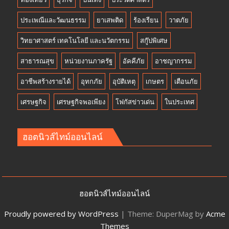
ประเพณีและวัฒนธรรม
ยาเสพติด
ร้องเรียน
วาตภัย
วิทยาศาสตร์ เทคโนโลยี และนวัตกรรม
สกู๊ปพิเศษ
สาธารณสุข
หน่วยงานภาครัฐ
อัคคีภัย
อาชญากรรม
อาชีพสร้างรายได้
อุทกภัย
อุบัติเหตุ
เกษตร
เตือนภัย
เศรษฐกิจ
เศรษฐกิจพอเพียง
โฟกัสข่าวเด่น
ในประเทศ
ฮอตนิวส์ไทม์ออนไลน์
ฮอตนิวส์ไทม์ออนไลน์
Proudly powered by WordPress
|
Theme: DuperMag by
Acme
Themes