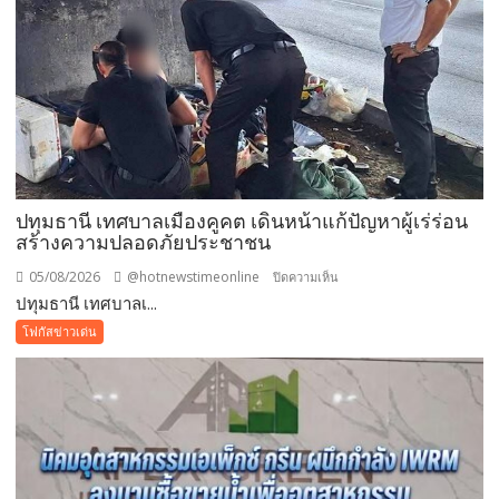
แม่
เข้า
ฟรี
สวน
นงนุช
พัทยา
มอบ
ของ
ขวัญ
ปทุมธานี เทศบาลเมืองคูคต เดินหน้าแก้ปัญหาผู้เร่ร่อน
วัน
สร้างความปลอดภัยประชาชน
แม่
แห่ง
05/08/2026
@hotnewstimeonline
บน
ปิดความเห็น
ชาติ
ปทุมธานี เทศบาลเ...
ปทุมธานี
แทน
เทศบาล
โฟกัสข่าวเด่น
คำ
เมือง
ว่า
คูคต
รัก
เดิน
ชวน
หน้า
ลูก
แก้
พา
ปัญหา
แม่
ผู้