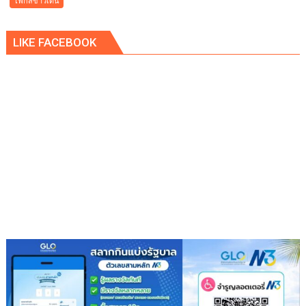
โฟกัสข่าวเด่น
อุตสาหกรรม
เอ
LIKE FACEBOOK
เพ็ก
ซ์
กรีน
ผนึก
กำลัง
IWRM
ลง
นาม
ซื้อ
ขาย
น้ำ
เพื่อ
อุตสาหกรรม
เสริม
ความ
มั่นคง
ระบบ
สาธารณูปโภค