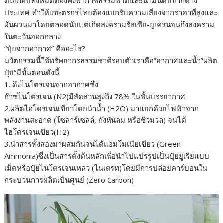
ต้นเกือบทั้งหมดต้องพึ่งพาก๊าซธรรมชาติและน้ำมันดิบจากต่าง
ประเทศ ทำให้เกษตรกรไทยต้องแบกรับความเสี่ยงจากราคาที่สูงและ
ผันผวนมาโดยตลอดนับแต่เกิดสงครามรัสเซีย-ยูเครนจนถึงสงคราม
ในตะวันออกกลาง
“ปุ๋ยจากอากาศ” คืออะไร?
นวัตกรรมนี้ใช้ทรัพยากรธรรมชาติรอบตัวเราคือ”อากาศและน้ำ”ผลิต
ปุ๋ย“มีขั้นตอนดังนี้
1. ดึงไนโตรเจนจากอากาศซึ่ง
ก๊าซไนโตรเจน (N2)มีสัดส่วนสูงถึง 78% ในชั้นบรรยากาศ
2.ผลิตไฮโดรเจนเขียวโดยนำน้ำ (H2O) มาแยกด้วยไฟฟ้าจาก
พลังงานสะอาด (โซลาร์เซลล์, กังหันลม หรือชีวมวล) จนได้
ไฮโดรเจนเขียว(H2)
3.นำสารทั้งสองมาผสมกันจนได้แอมโมเนียเขียว (Green
Ammonia)ซึ่งเป็นสารตั้งต้นหลักเพื่อนำไปแปรรูปเป็นปุ๋ยยูเรียแบบ
เม็ดหรือปุ๋ยไนโตรเจนเหลว (ไนเตรท)โดยมีการปล่อยคาร์บอนใน
กระบวนการผลิตเป็นศูนย์ (Zero Carbon)