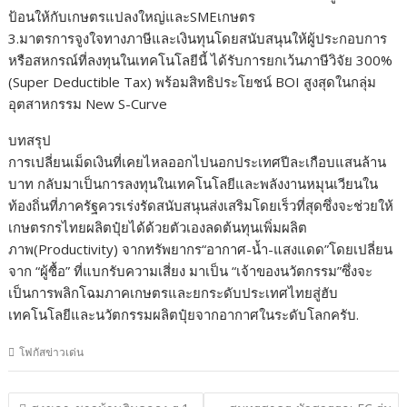
ป้อนให้กับเกษตรแปลงใหญ่และSMEเกษตร
3.มาตรการจูงใจทางภาษีและเงินทุนโดยสนับสนุนให้ผู้ประกอบการ
หรือสหกรณ์ที่ลงทุนในเทคโนโลยีนี้ ได้รับการยกเว้นภาษีวิจัย 300%
(Super Deductible Tax) พร้อมสิทธิประโยชน์ BOI สูงสุดในกลุ่ม
อุตสาหกรรม New S-Curve
บทสรุป
การเปลี่ยนเม็ดเงินที่เคยไหลออกไปนอกประเทศปีละเกือบแสนล้าน
บาท กลับมาเป็นการลงทุนในเทคโนโลยีและพลังงานหมุนเวียนใน
ท้องถิ่นที่ภาครัฐควรเร่งรัดสนับสนุนส่งเสริมโดยเร็วที่สุดซึ่งจะช่วยให้
เกษตรกรไทยผลิตปุ๋ยได้ด้วยตัวเองลดต้นทุนเพิ่มผลิต
ภาพ(Productivity) จากทรัพยากร“อากาศ-น้ำ-แสงแดด”โดยเปลี่ยน
จาก “ผู้ซื้อ” ที่แบกรับความเสี่ยง มาเป็น “เจ้าของนวัตกรรม”ซึ่งจะ
เป็นการพลิกโฉมภาคเกษตรและยกระดับประเทศไทยสู่ฮับ
เทคโนโลยีและนวัตกรรมผลิตปุ๋ยจากอากาศในระดับโลกครับ.
โฟกัสข่าวเด่น
แนะแนว