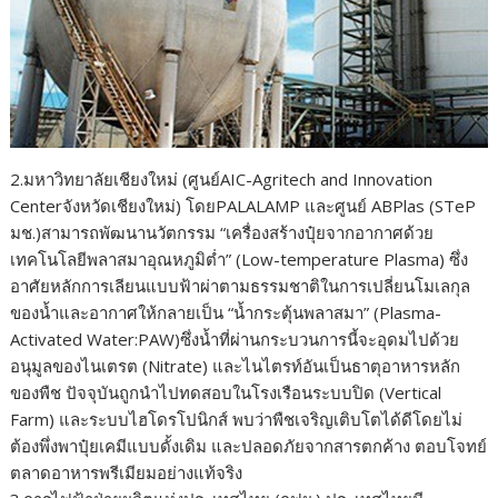
2.มหาวิทยาลัยเชียงใหม่ (ศูนย์AIC-Agritech and Innovation
Centerจังหวัดเชียงใหม่) โดยPALALAMP และศูนย์ ABPlas (STeP
มช.)สามารถพัฒนานวัตกรรม “เครื่องสร้างปุ๋ยจากอากาศด้วย
เทคโนโลยีพลาสมาอุณหภูมิต่ำ” (Low-temperature Plasma) ซึ่ง
อาศัยหลักการเลียนแบบฟ้าผ่าตามธรรมชาติในการเปลี่ยนโมเลกุล
ของน้ำและอากาศให้กลายเป็น “น้ำกระตุ้นพลาสมา” (Plasma-
Activated Water:PAW)ซึ่งน้ำที่ผ่านกระบวนการนี้จะอุดมไปด้วย
อนุมูลของไนเตรต (Nitrate) และไนไตรท์อันเป็นธาตุอาหารหลัก
ของพืช ปัจจุบันถูกนำไปทดสอบในโรงเรือนระบบปิด (Vertical
Farm) และระบบไฮโดรโปนิกส์ พบว่าพืชเจริญเติบโตได้ดีโดยไม่
ต้องพึ่งพาปุ๋ยเคมีแบบดั้งเดิม และปลอดภัยจากสารตกค้าง ตอบโจทย์
ตลาดอาหารพรีเมียมอย่างแท้จริง