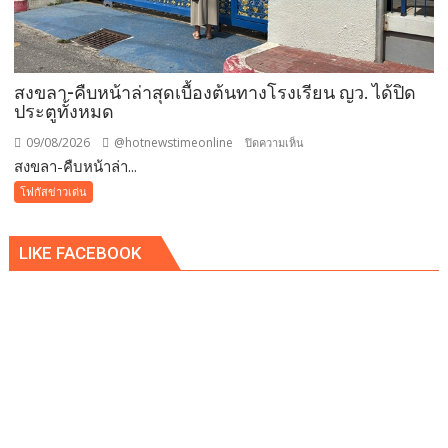
บ้าน”
สงขลา-คืบหน้าล่าสุดเบื้องต้นทางโรงเรียน ญว. ได้ปิด
ประตูทั้งหมด
09/08/2026
@hotnewstimeonline
บน
ปิดความเห็น
สงขลา-คืบหน้าล่า...
สงขลา-
คืบ
โฟกัสข่าวเด่น
หน้า
ล่าสุด
LIKE FACEBOOK
เบื้อง
ต้นทาง
โรงเรียน
ญว.
ได้
ปิด
ประตู
ทั้งหมด