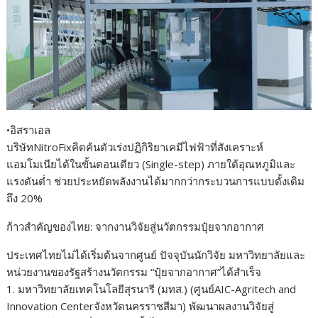
•อิสราเอล
บริษัทNitroFixคิดค้นตัวเร่งปฏิกิริยาเคมีไฟฟ้าที่สังเคราะห์
แอมโมเนียได้ในขั้นตอนเดียว (Single-step) ภายใต้อุณหภูมิและ
แรงดันต่ำ ช่วยประหยัดพลังงานได้มากกว่ากระบวนการแบบดั้งเดิม
ถึง 20%
ก้าวสำคัญของไทย: จากงานวิจัยสู่นวัตกรรมปุ๋ยจากอากาศ
ประเทศไทยไม่ได้เริ่มต้นจากศูนย์ ปัจจุบันนักวิจัย มหาวิทยาลัยและ
หน่วยงานของรัฐสร้างนวัตกรรม “ปุ๋ยจากอากาศ”ได้สำเร็จ
1. มหาวิทยาลัยเทคโนโลยีสุรนารี (มทส.) (ศูนย์AIC-Agritech and
Innovation Centerจังหวัดนครราชสีมา) พัฒนาผลงานวิจัยสู่