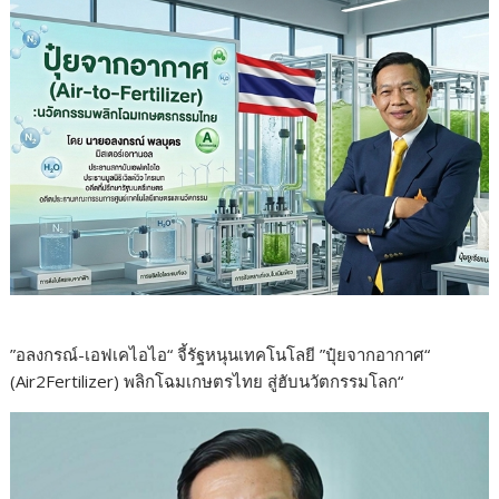
”อลงกรณ์-เอฟเคไอไอ“ จี้รัฐหนุนเทคโนโลยี ”ปุ๋ยจากอากาศ“
(Air2Fertilizer) พลิกโฉมเกษตรไทย สู่ฮับนวัตกรรมโลก“