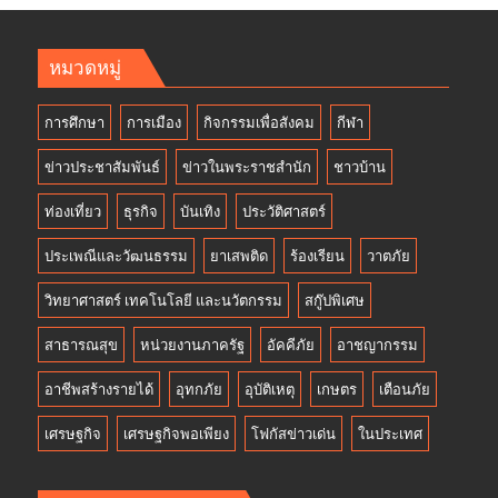
หมวดหมู่
การศึกษา
การเมือง
กิจกรรมเพื่อสังคม
กีฬา
ข่าวประชาสัมพันธ์
ข่าวในพระราชสำนัก
ชาวบ้าน
ท่องเที่ยว
ธุรกิจ
บันเทิง
ประวัติศาสตร์
ประเพณีและวัฒนธรรม
ยาเสพติด
ร้องเรียน
วาตภัย
วิทยาศาสตร์ เทคโนโลยี และนวัตกรรม
สกู๊ปพิเศษ
สาธารณสุข
หน่วยงานภาครัฐ
อัคคีภัย
อาชญากรรม
อาชีพสร้างรายได้
อุทกภัย
อุบัติเหตุ
เกษตร
เตือนภัย
เศรษฐกิจ
เศรษฐกิจพอเพียง
โฟกัสข่าวเด่น
ในประเทศ