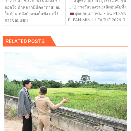
สงขลา-ชาวบ้านริมคลอง ร.1
สมุทรสาคร-บัวสุวรรณ FC รุ่น
เรื่อง
U12 รางวัลรองชนะเลิศอันดับที่1
ถอดใจ น้ำหลากปีนี้คง “ตาย” อยู่
ฟุตบอบเยาวชน 7 คน PLEAN
ในบ้าน หลังกำแพงกั้นพัง แต่ไร้
PLEAN MINIL LEAGUE 2026
การซ่อมแซม
RELATED POSTS