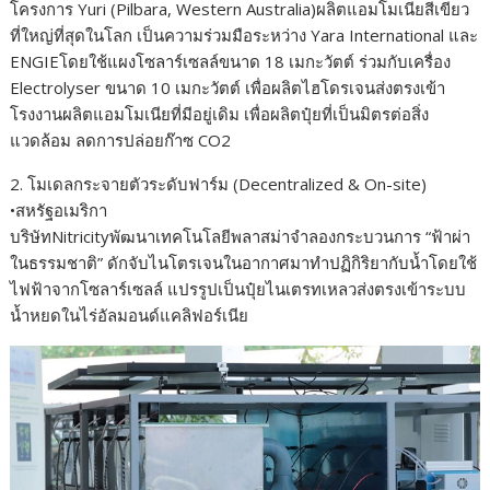
โครงการ Yuri (Pilbara, Western Australia)ผลิตแอมโมเนียสีเขียว
ที่ใหญ่ที่สุดในโลก เป็นความร่วมมือระหว่าง Yara International และ
ENGIEโดยใช้แผงโซลาร์เซลล์ขนาด 18 เมกะวัตต์ ร่วมกับเครื่อง
Electrolyser ขนาด 10 เมกะวัตต์ เพื่อผลิตไฮโดรเจนส่งตรงเข้า
โรงงานผลิตแอมโมเนียที่มีอยู่เดิม เพื่อผลิตปุ๋ยที่เป็นมิตรต่อสิ่ง
แวดล้อม ลดการปล่อยก๊าซ CO2
2. โมเดลกระจายตัวระดับฟาร์ม (Decentralized & On-site)
•สหรัฐอเมริกา
บริษัทNitricityพัฒนาเทคโนโลยีพลาสม่าจำลองกระบวนการ “ฟ้าผ่า
ในธรรมชาติ” ดักจับไนโตรเจนในอากาศมาทำปฏิกิริยากับน้ำโดยใช้
ไฟฟ้าจากโซลาร์เซลล์ แปรรูปเป็นปุ๋ยไนเตรทเหลวส่งตรงเข้าระบบ
น้ำหยดในไร่อัลมอนด์แคลิฟอร์เนีย