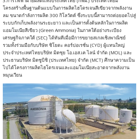
3.การไฟฟ้าฝ่ายผลิตแห่งประเทศไทย (กฟผ.) ประเทศไทยมี
โครงสร้างพื้นฐานต้นแบบในการผลิตไฮโดรเจนสีเขียวจากพลังงาน
ลม ขนาดกำลังการผลิต 300 กิโลวัตต์ ซึ่งระบบนี้สามารถต่อยอดไปสู่
ระบบกักเก็บพลังงานระยะยาว และเป็นสารตั้งต้นหลักในการผลิต
แอมโมเนียสีเขียว (Green Ammonia) ในภาคใต้อย่างระเบียง
เศรษฐกิจภาคใต้ (SEC) ได้ทันทีเมื่อมีการขยายสเกลเชิงพาณิชย์
รวมทั้งร่วมมือกับบริษัท ชิโยดะ คอร์ปอเรชั่น (CYD) ผู้แทนใหญ่
ประจำประเทศไทยบริษัท มิตซุย โอ.เอส.เค ไลน์ จำกัด (MOL) และ
ประธานบริษัท มิตซูบิชิ (ประเทศไทย) จำกัด (MCT) ศึกษาความเป็น
ไปได้โครงการผลิตไฮโดรเจนและแอมโมเนียสะอาดจากพลังงาน
หมุนเวียน