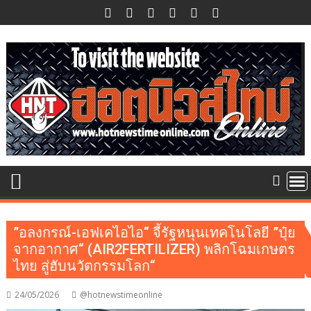
Skip
to
content
”อลงกรณ์-เอฟเคไอไอ“ จี้รัฐหนุนเทคโนโลยี ”ปุ๋ย
จากอากาศ“ (AIR2FERTILIZER) พลิกโฉมเกษตร
ไทย สู่ฮับนวัตกรรมโลก“
24/05/2026
@hotnewstimeonline