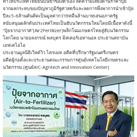
ทำให้ประเทศไทยยืนบนขาของตัวเอง ลดความเสี่ยงด้านราคาปุ๋ย
จากผลกระทบของปัญหาภูมิรัฐศาสตร์และลดการพึ่งพาการนำเข้าปุ๋ย
ปีละ5-6ล้านตันคิดเป็นมูลค่ากว่า9หมื่นล้านบาทเสนอภาครัฐ
สนับสนุนผลักดันประเทศไทยเป็นฮับนวัตกรรมใหม่โดยมีเนื้อหาดังนี้
”ปุ๋ยจากอากาศ“(Air2Fertilizer)พลิกโฉมเกษตรไทยสู่ฮับนวัตกรรม
โลกโดย นายอลงกรณ์ พลบุตร มิสเตอร์เอทานอล ประธานสถาบัน
เอฟเคไอไอ
ประธานมูลนิธิเวิลด์วิว ไครเมท อดีตที่ปรึกษารัฐมนตรีเกษตร
อดีตผู้ก่อตั้งและประธานคณะกรรมการศูนย์เทคโนโลยีเกษตรและ
นวัตกรรม (ศูนย์AIC-Agritech and Innovation Center)