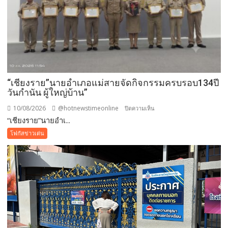
วัชพืช
ขวาง
ทาง
น้ำ
พร้อม
ประสาน
แนวทาง
แก้ไข
“เชียงราย”นายอำเภอแม่สายจัดกิจกรรมครบรอบ134ปี
วันกำนัน ผู้ใหญ่บ้าน”
10/08/2026
@hotnewstimeonline
บน
ปิดความเห็น
“เชียงราย”นายอำเ...
“เชียงราย”นาย
อำเภอ
โฟกัสข่าวเด่น
แม่สาย
จัด
กิจกรรม
ครบ
รอบ134ปี
วัน
กำนัน
ผู้ใหญ่