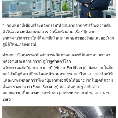
“…ก่อนหน้านี้เขียนเรื่องนวัตกรรม”น้ำมันจากอากาศ“สร้างความตื่น
ตัวในแวดวงพลังงานพอควร วันนี้จะนำเสนอเรื่อง”ปุ๋ยจาก
อากาศ”นวัตกรรมใหม่ที่จะพลิกโฉมภาคเกษตรของไทยและของโลก
สู่มิติใหม่…“อลงกรณ์
ท่ามกลางวิกฤตราคาปัจจัยการผลิตภาคเกษตรที่ผันผวนตามราคา
พลังงานและสถานการณ์ภูมิรัฐศาสตร์โลก
นวัตกรรมผลิต”ปุ๋ยจากอากาศ” (Air-to-Fertilizer)กำลังกลายเป็นจิ๊ก
ซอว์สำคัญที่จะเปลี่ยนโฉมหน้าเกษตรกรรมของไทยและของโลกให้
แต่ละประเทศลดการพึ่งพาปุ๋ยจากฟอสซิลได้อย่างมากในยุคที่ความ
มั่นคงทางอาหาร (Food Security) ต้องเดินควบคู่ไปกับเป้า
หมายความเป็นกลางทางคาร์บอน (Carbon Neutrality) และ Net
Zero