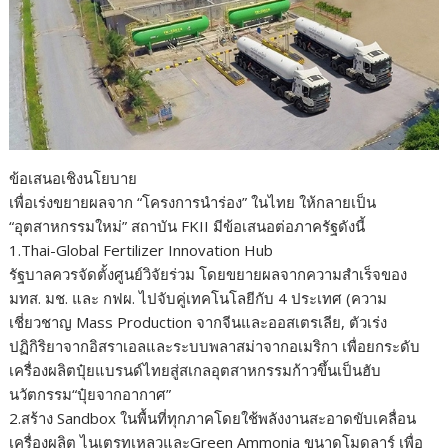
ข้อเสนอเชิงนโยบาย
เพื่อเร่งขยายผลจาก “โครงการนำร่อง” ในไทย ให้กลายเป็น
“อุตสาหกรรมใหม่” สถาบัน FKII มีข้อเสนอต่อภาครัฐดังนี้
1.Thai-Global Fertilizer Innovation Hub
รัฐบาลควรจัดตั้งศูนย์วิจัยร่วม โดยขยายผลจากความสำเร็จของ
มทส. มช. และ กฟผ. ไปจับคู่เทคโนโลยีกับ 4 ประเทศ (ความ
เชี่ยวชาญ Mass Production จากจีนและออสเตรเลีย, ตัวเร่ง
ปฏิกิริยาจากอิสราเอลและระบบพลาสม่าจากอเมริกา เพื่อยกระดับ
เครื่องผลิตปุ๋ยแบรนด์ไทยสู่สเกลอุตสาหกรรมก้าวขึ้นเป็นฮับ
นวัตกรรม“ปุ๋ยจากอากาศ”
2.สร้าง Sandbox ในพื้นที่ทุกภาคโดยใช้พลังงานสะอาดขับเคลื่อน
เครื่องผลิต ไนเตรทเหลวและGreen Ammonia ขนาดโมดูลาร์ เพื่อ