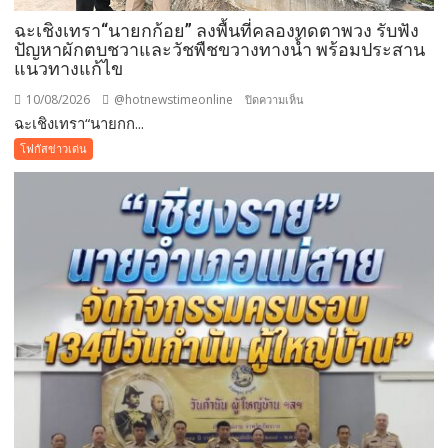
ฉะเชิงเทรา“นายกก้อย” ลงพื้นที่คลองทดตาพวง รับฟัง
ปัญหาผักตบชวาและวัชพืชขวางทางน้ำ พร้อมประสาน
แนวทางแก้ไข
10/08/2026
@hotnewstimeonline
บน
ปิดความเห็น
ฉะเชิงเทรา“นายกก...
ฉะเชิงเทรา“นายก
ก้อย”
โฟกัสข่าวเด่น
ลงพื้น
ที่
คลอง
ทด
ตา
พวง
รับ
ฟัง
ปัญหา
ผัก
ตบ
ชวา
และ