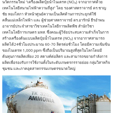
นวัตกรรมใหม่ “เครื่องผลิตปุ๋ยน้ำไนเตรท (NO₃) จากอากาศด้วย
เทคโนโลยีสนามไฟฟ้าความถี่สูง” โดย รองศาสตราจารย์ ดร.ชาญ
ชัย ทองโสภา หัวหน้าศูนย์ความเป็นเลิศด้านการประยุกต์ใช้
คลื่นแม่เหล็กไฟฟ้า และ ผู้ช่วยศาสตราจารย์ ดร.อารักษ์ ธีรอำพน
อาจารย์ประจำสาขาวิชาเทคโนโลยีการผลิตพืช สำนักวิชา
เทคโนโลยีการเกษตร มทส. ซึ่งคณะผู้วิจัยประสบความสำเร็จในการ
สร้างเครื่องต้นแบบผลิตปุ๋ยน้ำไนเตรท (NO₃) จากอากาศสามารถ
ผลิตได้24ชั่วโมงประมาณ 60-70 ลิตรต่อชั่วโมง โดยมีความเข้มข้น
ของไนเตรท 1,000 ppm ซึ่งถือเป็นปริมาณสูงที่สุดในโลกโดยมี
ต้นทุนการผลิตเพียง 20 สตางค์ต่อลิตร และสามารถขยายกำลังการ
ผลิตเพื่อรองรับการใช้งานทั้งในระดับเกษตรกรรายย่อย กลุ่มวิสาหกิจ
ชุมชน และภาคอุตสาหกรรมเกษตรขนาดใหญ่