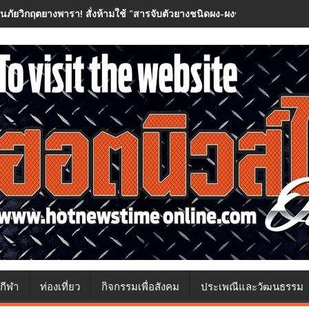
อนภัยวิกฤตยางพารา! สั่งห้ามใช้ "สารจับตัวยางชนิดผง-ผงขาว" โรงงานประกา
กีฬา
ท่องเที่ยว
กิจกรรมเพื่อสังคม
ประเพณีและวัฒนธรรม