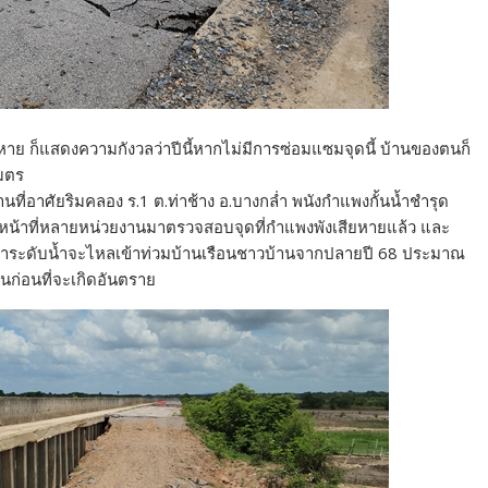
ียหาย ก็แสดงความกังวลว่าปีนี้หากไม่มีการซ่อมแซมจุดนี้ บ้านของตนก็
เมตร
นที่อาศัยริมคลอง ร.1 ต.ท่าช้าง อ.บางกล่ำ พนังกำแพงกั้นน้ำชำรุด
หน้าที่หลายหน่วยงานมาตรวจสอบจุดที่กำแพงพังเสียหายแล้ว และ
นว่าระดับน้ำจะไหลเข้าท่วมบ้านเรือนชาวบ้านจากปลายปี 68 ประมาณ
นก่อนที่จะเกิดอันตราย