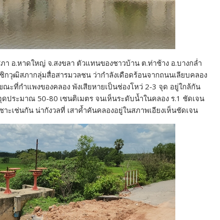
ฒิสภา อ.หาดใหญ่ จ.สงขลา ตัวแทนของชาวบ้าน ต.ท่าช้าง อ.บางกล่ำ
มาชิกวุฒิสภากลุ่มสื่อสารมวลชน ว่ากำลังเดือดร้อนจากถนนเลียบคลอง
ณะที่กำแพงของคลอง พังเสียหายเป็นช่องโหว่ 2-3 จุด อยู่ใกล้กัน
จุดประมาณ 50-80 เซนติเมตร จนเห็นระดับน้ำในคลอง ร.1 ชัดเจน
ะเช่นกัน น่ากังวลที่ เสาค้ำคันคลองอยู่ในสภาพเอียงเห็นชัดเจน