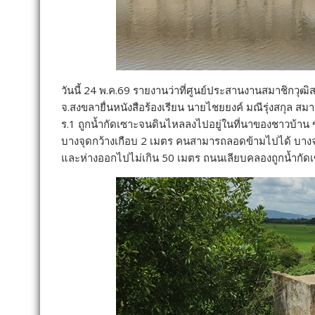
วันนี้ 24 พ.ค.69 รายงานว่าที่ศูนย์ประสานงานสมาชิกวุ
จ.สงขลายื่นหนังสือร้องเรียน นายไชยยงค์ มณีรุ่งสกุล ส
ร.1 ถูกน้ำกัดเซาะจนดินไหลลงไปอยู่ในที่นาของชาวบ้าน ข
บางจุดกว้างเกือบ 2 เมตร คนสามารถลอดข้ามไปได้ บาง
และห่างออกไปไม่เกิน 50 เมตร ถนนเลียบคลองถูกน้ำกัดเซา