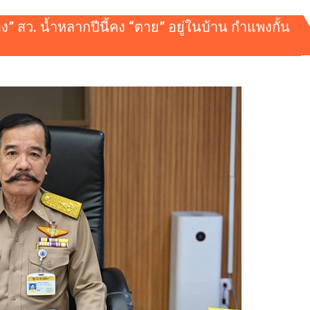
” สว. น้ำหลากปีนี้คง “ตาย” อยู่ในบ้าน กำแพงกั้น