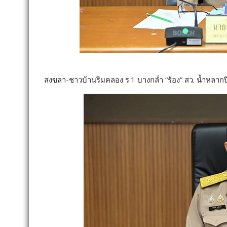
สงขลา-ชาวบ้านริมคลอง ร.1 บางกล่ำ “ร้อง” สว. น้ำหลากปี