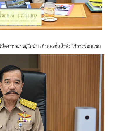
นี้คง “ตาย” อยู่ในบ้าน กำแพงกั้นน้ำพัง ไร้การซ่อมแซม