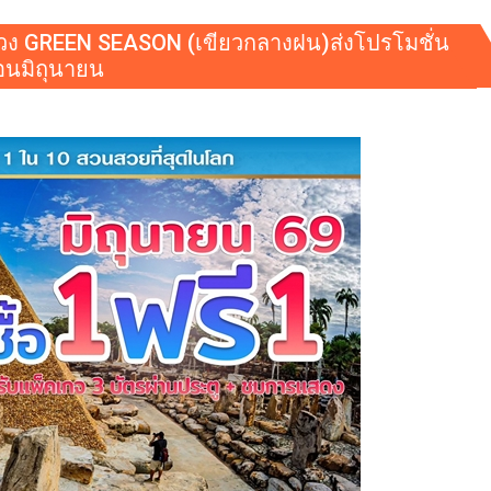
ช่วง GREEN SEASON (เขียวกลางฝน)ส่งโปรโมชั่น
ือนมิถุนายน