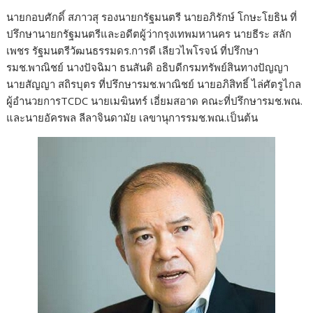
นายกอบศักดิ์ สภาวสุ รองนายกรัฐมนตรี นายอภิรักษ์ โกษะโยธิน ที่
ปรึกษานายกรัฐมนตรีและอดีตผู้ว่ากรุงเทพมหานคร นายธีระ สลัก
เพชร รัฐมนตรีวัฒนธรรมดร.การดี เลียวไพโรจน์ ที่ปรึกษา
รมช.พาณิชย์ นางปัจฉิมา ธนสันติ อธิบดีกรมทรัพย์สินทางปัญญา
นายสัญญา สถิรบุตร ที่ปรึกษารมช.พาณิชย์ นายอภิสิทธิ์ ไล่ศัตรูไกล
ผู้อำนวยการTCDC นายเมฆินทร์ เอี่ยมสอาด คณะที่ปรึกษารมช.พณ.
และนายอัครพล ลีลาจินดามัย เลขานุการรมช.พณ.เป็นต้น