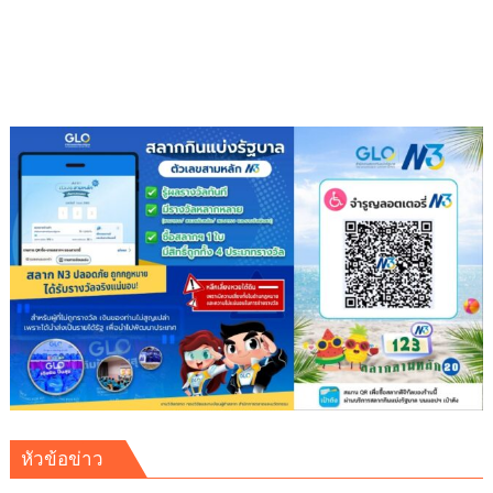
อียู
ตลาด
รุก
โลก31
ตลาด
ก.ค.นี้
พัน
ล้าน
คน
27ล้าน
ล้าน
ดอล
ล่า
ร์
หัวข้อข่าว