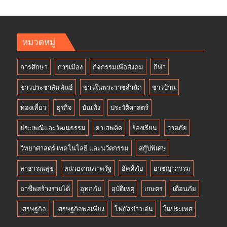
หมวดหมู่
การศึกษา
การเมือง
กิจกรรมเพื่อสังคม
กีฬา
ข่าวประชาสัมพันธ์
ข่าวในพระราชสำนัก
ชาวบ้าน
ท่องเที่ยว
ธุรกิจ
บันเทิง
ประวัติศาสตร์
ประเพณีและวัฒนธรรม
ยาเสพติด
ร้องเรียน
วาตภัย
วิทยาศาสตร์ เทคโนโลยี และนวัตกรรม
สกู๊ปพิเศษ
สาธารณสุข
หน่วยงานภาครัฐ
อัคคีภัย
อาชญากรรม
อาชีพสร้างรายได้
อุทกภัย
อุบัติเหตุ
เกษตร
เตือนภัย
เศรษฐกิจ
เศรษฐกิจพอเพียง
โฟกัสข่าวเด่น
ในประเทศ