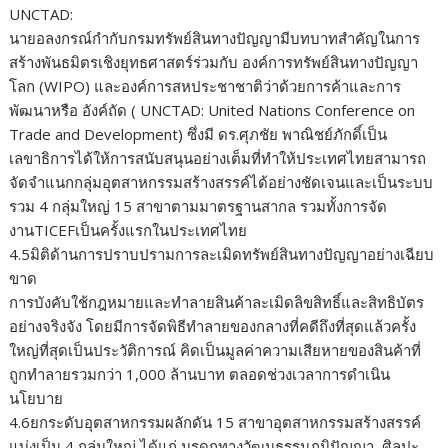
UNCTAD:
นายอลงกรณ์กำกับกรมทรัพย์สินทางปัญญามีบทบาทสำคัญในการ
สร้างพันธมิตรเชิงยุทธศาสตร์ร่วมกับ องค์การทรัพย์สินทางปัญญา
โลก (WIPO) และองค์การสหประชาชาติว่าด้วยการค้าและการ
พัฒนาหรือ อังค์ถัด ( UNCTAD: United Nations Conference on
Trade and Development) ซึ่งมี ดร.ศุภชัย พาณิชย์ภักดิ์เป็น
เลขาธิการได้ให้การสนับสนุนอย่างเต็มที่ทำให้ประเทศไทยสามารถ
จัดจำแนกกลุ่มอุตสาหกรรมสร้างสรรค์ได้อย่างชัดเจนและเป็นระบบ
รวม 4 กลุ่มใหญ่ 15 สาขาตามมาตรฐานสากล รวมทั้งการจัด
งานTICEFเป็นครั้งแรกในประเทศไทย
4.5มิติด้านการปราบปรามการละเมิดทรัพย์สินทางปัญญาอย่างเฉียบ
ขาด
การบังคับใช้กฎหมายและทำลายสินค้าละเมิดลิขสิทธิ์และสิทธิบัตร
อย่างจริงจัง โดยมีการจัดพิธีทำลายของกลางที่คดีถึงที่สุดแล้วครั้ง
ใหญ่ที่สุดเป็นประวัติการณ์ คิดเป็นมูลค่าความเสียหายของสินค้าที่
ถูกทำลายรวมกว่า 1,000 ล้านบาท ตลอดช่วงเวลาการดำเนิน
นโยบาย
4.6ยกระดับอุตสาหกรรมผลักดัน 15 สาขาอุตสาหกรรมสร้างสรรค์
แบ่งเป็น 4 กลุ่มใหญ่ ได้แก่ มรดกทางวัฒนธรรมภูมิปัญญา, ศิลปะ,