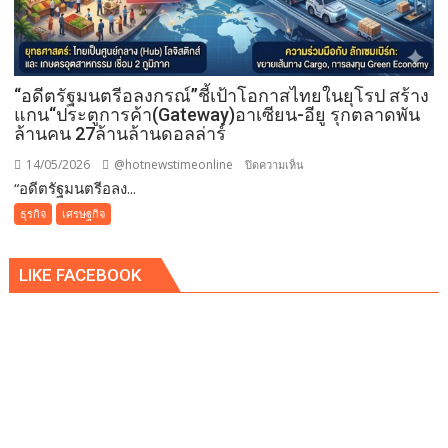
เสริม
การ
ค้า
อาเซียน
“อดีตรัฐมนตรีอลงกรณ์”ชี้เป้าโอกาสไทยในยุโรป สร้าง
ผนึก
แกน“ประตูการค้า(Gateway)อาเซียน-อียู รุกตลาดพัน
เอฟเค
ล้านคน 27ล้านล้านดอลล่าร์
ไอไอ-
สถาบัน
14/05/2026
@hotnewstimeonline
บน
ปิดความเห็น
ทิวา
“อดีตรัฐมนตรีอลง...
“อดีต
เปิด
รัฐมนตรี
ธุรกิจ
เศรษฐกิจ
ฟ
อลงกรณ์”ชี้
อรั่ม
เป้า
พลิก
LIKE FACEBOOK
โอกาส
โอ
ไทย
กา
ใน
ส
ยุโรป
เอ
สร้าง
ส
แกน“ประตู
เอ็
การ
มอี.ไทย
ค้า(Gateway)อาเซียน-
สู่