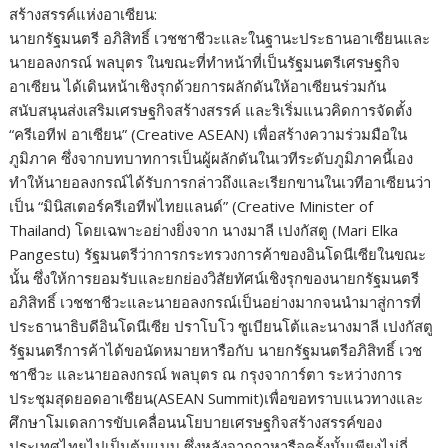
สร้างสรรค์แห่งอาเซียน:
นายกรัฐมนตรี อภิสิทธิ์ เวชชาชีวะและในฐานะประธานอาเซียนและ
นายอลงกรณ์ พลบุตร ในขณะที่ทำหน้าที่เป็นรัฐมนตรีเศรษฐกิจ
อาเซียน ได้เดินหน้าเชิงรุกด้วยการผลักดันให้อาเซียนร่วมกัน
สนับสนุนส่งเสริมเศรษฐกิจสร้างสรรค์ และริเริ่มแนวคิดการจัดตั้ง
“ครีเอทีฟ อาเซียน” (Creative ASEAN) เพื่อสร้างความร่วมมือใน
ภูมิภาค ซึ่งจากบทบาทการเป็นผู้ผลักดันในเวทีระดับภูมิภาคนี้เอง
ทำให้นายอลงกรณ์ได้รับการกล่าวถึงและเรียกขานในเวทีอาเซียนว่า
เป็น “มินิสเตอร์ครีเอทีฟไทยแลนด์” (Creative Minister of
Thailand) โดยเฉพาะอย่างยิ่งจาก นางมาลี เปงกัสตู (Mari Elka
Pangestu) รัฐมนตรีว่าการกระทรวงการค้าของอินโดนีเซียในขณะ
นั้น ซึ่งให้การยอมรับและยกย่องวิสัยทัศน์เชิงรุกของนายกรัฐมนตรี
อภิสิทธิ์ เวชชาชีวะและนายอลงกรณ์เป็นอย่างมากจนนำมาสู่การที่
ประธานาธิบดีอินโดนีเซีย ปราโบโว ซูเบียนโต้และนางมาลี เปงกัสตู
รัฐมนตรีการค้าได้ขอนัดหมายหารือกับ นายกรัฐมนตรีอภิสิทธิ์ เวช
ชาชีวะ และนายอลงกรณ์ พลบุตร ณ กรุงจาการ์ตา ระหว่างการ
ประชุมสุดยอดอาเซียน(ASEAN Summit)เพื่อขอทราบแนวทางและ
ศึกษาโมเดลการขับเคลื่อนนโยบายเศรษฐกิจสร้างสรรค์ของ
ประเทศไทยไปเป็นต้นแบบ ซึ่งหลังจากกาหารือครั้งนั้นเพียงไม่กี่