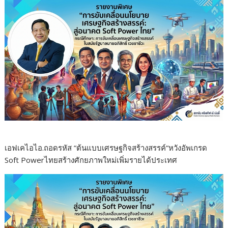
เอฟเคไอไอ.ถอดรหัส “ต้นแบบเศรษฐกิจสร้างสรรค์“หวังอัพเกรด
Soft Powerไทยสร้างศักยภาพใหม่เพิ่มรายได้ประเทศ