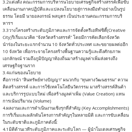
3.2แต่งตั้ง คณะกรรมการบริหารนโยบายเศรษฐกิจสร้างสรรค์เพื่อขับ
เคลื่อนงานภาคปฏิบัติและแปลงนโยบายสู่การลงมือทำอย่างเป็นรูป
ธรรม โดยมี นายอลงกรณ์ พลบุตร เป็นประธานคณะกรรมการบริ
หารฯ
3.3วางโครงสร้างระดับภูมิภาคและการจัดตั้งครีเอทีฟซิตี้(Creative
City)ริเริ่มแนวคิด “จังหวัดสร้างสรรค์” โดยมีการคัดเลือกจังหวัด
นำร่องในระยะแรกจำนวน 10 จังหวัดทั่วประเทศ และขยายผลต่ออีก
10 จังหวัด เพื่อกระจายโครงสร้างพื้นฐานความรู้และดึงศักยภาพ
เอกลักษณ์ รวมถึงภูมิปัญญาท้องถิ่นมาสร้างมูลค่าเพิ่มส่งตรงถึง
เศรษฐกิจฐานราก
3.4แก่นของนโยบาย
คือการนำ “สินทรัพย์ทางปัญญา” ผนวกกับ “ทุนทางวัฒนธรรม” ความ
คิดสร้างสรรค์ และการใช้เทคโนโลยีนวัตกรรม มาสร้างสรรค์สินค้า
และบริการรูปแบบใหม่ เพื่อสร้างมูลค่าเพิ่ม (Value Creation) แทน
การเน้นปริมาณ (Volume)
4.ผลงานและการดำเนินงานเชิงรุกที่สำคัญ (Key Accomplishments)
การริเริ่มและผลักดันโครงการสำคัญๆในหลายมิติ และการขับเคลื่อน
ในระดับชาติและภูมิภาคดังนี้:
4.1มิติด้านเวทีระดับภูมิภาคและระดับโลก — ผู้นำโมเดลเศรษฐกิจ