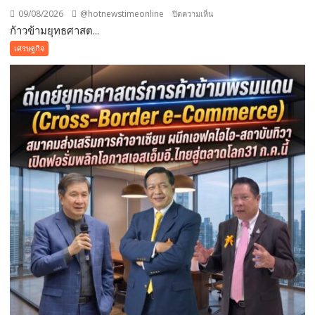
09/08/2026
@hotnewstimeonline
บน
ปิดความเห็น
ก้าวข้ามยุทธศาสต...
ก้าว
ข้าม
เศรษฐกิจ
ยุทธศาสตร์
พึ่ง
ต่าง
ชาติ
สู่
ยุทธศาสตร์
“โลก
พึ่ง
ไทย”