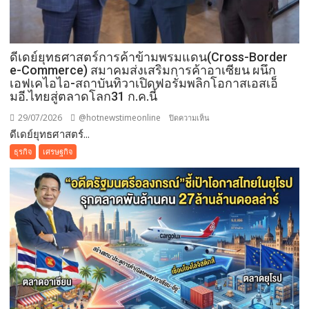
ดีเดย์ยุทธศาสตร์การค้าข้ามพรมแดน(Cross-Border
e-Commerce) สมาคมส่งเสริมการค้าอาเซียน ผนึก
เอฟเคไอไอ-สถาบันทิวาเปิดฟอรั่มพลิกโอกาสเอสเอ็
มอี.ไทยสู่ตลาดโลก31 ก.ค.นี้
29/07/2026
@hotnewstimeonline
บน
ปิดความเห็น
ดีเดย์ยุทธศาสตร์...
ดี
เดย์
ธุรกิจ
เศรษฐกิจ
ยุทธศาสตร์
การ
ค้า
ข้าม
พรมแดน(Cross-
Border
e-
Commerce)
สมาคม
ส่ง