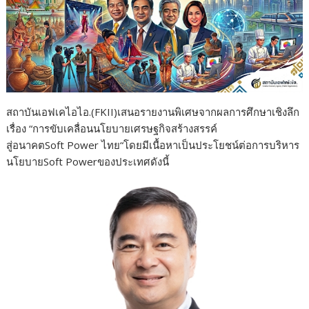
สถาบันเอฟเคไอไอ.(FKII)เสนอรายงานพิเศษจากผลการศึกษาเชิงลึก
เรื่อง “การขับเคลื่อนนโยบายเศรษฐกิจสร้างสรรค์
สู่อนาคตSoft Power ไทย“โดยมีเนื้อหาเป็นประโยชน์ต่อการบริหาร
นโยบายSoft Powerของประเทศดังนี้