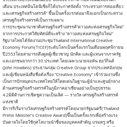
เดือน ประเทศอินโดนีเซียก็ได้ประกาศจัดตั้ง “กระทรวงการท่องเที่ยว
และเศรษฐกิจสร้างสรรค์” ขึ้นเป็นครั้งแรกต่อมาจึงแยกเป็นกระทรวง
เศรษฐกิจสร้างสรรค์เป็นการเฉพาะ
การประชุมนานาชาติเศรษฐกิจสร้างสรรค์”ดาวอสแห่งเศรษฐกิจใหม่”
จากการประกาศวิสัยทัศน์ที่จะสร้าง “ดาวอสแห่งเศรษฐกิจใหม่”
รัฐบาลไทยได้จัดงานประชุมThailand International Creative
Economy Forum(TICEF)ระดับโลกเป็นครั้งแรกในเดือนพฤศจิกายน
ปี2553โดยสามารถดึงดูดผู้เชี่ยวชาญ นักคิด และผู้แทนจากภาครัฐ
และเอกชนจากกว่า 30 ประเทศ โดยเฉพาะนายจอห์น ฮอว์กินส์
(John Howkins) ประธานกลุ่ม Creative Group จากประเทศอังกฤษ
และผู้เขียนหนังสือชื่อดังเรื่อง “Creative Economy” เข้าร่วมงานซึ่ง
เป็นการปักหมุดประเทศไทยให้โดดเด่นในฐานะผู้นำและศูนย์กลาง
ด้านเศรษฐกิจสร้างสรรค์ในภูมิภาคอาเซียนอย่างเป็นรูปธรรม
4.2มิติด้านการเชิดชูความเป็นเลิศ — รางวัล เศรษฐกิจสร้างสรรค์
แห่งชาติ
มีการริเริ่มรางวัลเศรษฐกิจสร้างสรรค์โดยนายกรัฐมนตรี(Thailand
Prime Minister’s Creative Award)ขึ้นเป็นครั้งแรกเพื่อสร้างแรง
บันดาลใจโดยใช้กุศโลบายนำชื่อของบุคคลสำคัญ บรมครู หรือ