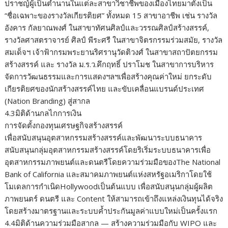
ปราชญ์ผู้เป็นตำนานในแต่ละสาขาวิชาชีพของเมืองไทยมาตั้งเป็น
“ชื่อเฉพาะของรางวัลเกียรติยศ” ทั้งหมด 15 สาขาอาชีพ เช่น รางวัล
อังคาร กัลยาณพงศ์ ในสาขาทัศนศิลป์และวรรณศิลป์สร้างสรรค์,
รางวัลศาสตราจารย์ ศิลป์ พีระศรี ในสาขาจิตรกรรมร่วมสมัย, รางวัล
สมเด็จฯ เจ้าฟ้ากรมพระยานริศรานุวัดติวงศ์ ในสาขาสถาปัตยกรรม
สร้างสรรค์ และ รางวัล ม.ร.ว.คึกฤทธิ์ ปราโมช ในสาขาการบริหาร
จัดการวัฒนธรรมและการแสดงฯลฯเพื่อสร้างคุณค่าใหม่ ยกระดับ
เกียรติยศของนักสร้างสรรค์ไทย และขับเคลื่อนแบรนด์ประเทศ
(Nation Branding) สู่สากล
4.3มิติด้านกลไกการเงิน
การจัดตั้งกองทุนเศรษฐกิจสร้างสรรค์
เพื่อสนับสนุนอุตสาหกรรมสร้างสรรค์และพัฒนาระบบธนาคาร
สนับสนุนกลุ่มอุตสาหกรรมสร้างสรรค์โดยริเริ่มระบบธนาคารเพื่อ
อุตสาหกรรมภาพยนต์และดนตรีโดยความร่วมมือของThe National
Bank of California และสมาคมภาพยนต์แห่งสหรัฐอเมริกาโดยใช้
โมเดลการกำเนิดHollywoodเป็นต้นแบบ เพื่อสนับสนุนกลุ่มผู้ผลิต
ภาพยนตร์ ดนตรี และ Content ให้สามารถเข้าถึงแหล่งเงินทุนได้จริง
โดยสร้างมาตรฐานและระบบค้ำประกันมูลค่าแบบใหม่เป็นครั้งแรก
4.4มิติด้านความร่วมมือสากล — สร้างความร่วมมือกับ WIPO และ