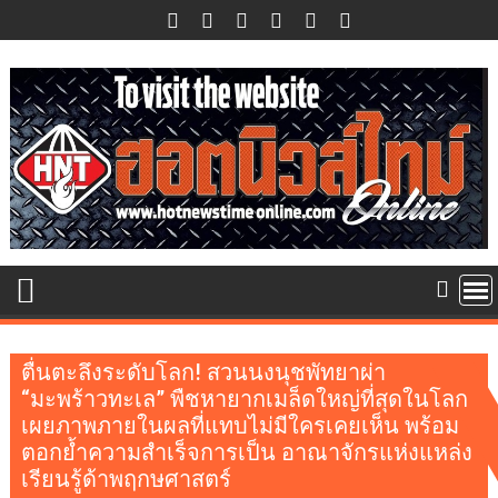
Skip
to
content
ตื่นตะลึงระดับโลก! สวนนงนุชพัทยาผ่า
“มะพร้าวทะเล” พืชหายากเมล็ดใหญ่ที่สุดในโลก
เผยภาพภายในผลที่แทบไม่มีใครเคยเห็น พร้อม
ตอกย้ำความสำเร็จการเป็น อาณาจักรแห่งแหล่ง
เรียนรู้ด้าพฤกษศาสตร์