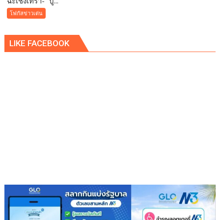
ฉะเชิงเทรา-​“ บู...
“
โฟกัสข่าวเด่น
บูร
พา
LIKE FACEBOOK
พา
ว
เวอร์
”
ส่ง
เสริม
โรงเรียน
สุข
ภาวะ
ดี
ด้วย
จุลินทรีย์”
(
Healthy
school)
เสริม
ความ