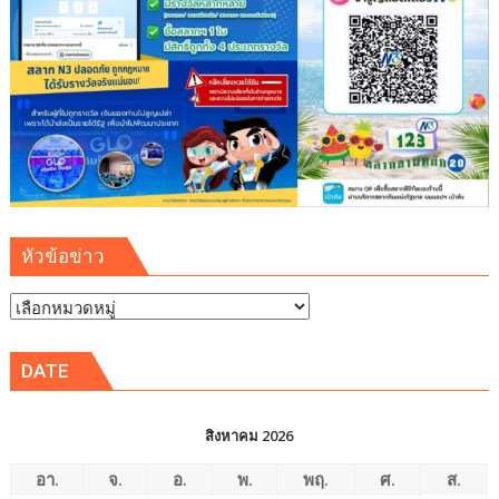
รู้
เยาวชน
จัดการ
สิ่ง
แวดล้อม
ปลอดภัย
ยั่งยืน
หัวข้อข่าว
หัวข้อ
ข่าว
DATE
สิงหาคม 2026
อา.
จ.
อ.
พ.
พฤ.
ศ.
ส.