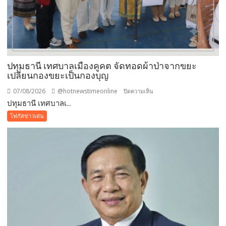
ปทุมธานี เทศบาลเมืองคูคต จัดทอดผ้าป่าจากขยะ
เปลี่ยนกองขยะเป็นกองบุญ
07/08/2026
@hotnewstimeonline
บน
ปิดความเห็น
ปทุมธานี เทศบาลเ...
ปทุมธานี
เทศบาล
โฟกัสข่าวเด่น
เมือง
คูคต
จัด
ทอด
ผ้าป่า
จาก
ขยะ
เปลี่ยน
กอง
ขยะ