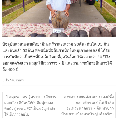
ปัจจุบันสวนนงนุชพัทยามีมะพร้าวทะเลรวม 90ต้น (ต้นโต 35 ต้น
และต้นกล้า 55ต้น) พืชชนิดนี้มีถิ่นกำเนิดในหมู่เกาะเซเชลส์ ได้รับ
การบันทึกว่าเป็นพืชที่มีเมล็ดใหญ่ที่สุดในโลก ใช้เวลากว่า 30 ปีจึง
ออกผลครั้งแรก ผลสุกใช้เวลาราว 7 ปี และสามารถมีอายุยืนยาวได้
ถึง 400 ปี
โฟกัสข่าวเด่น
แนะแนว
สมุทรสาคร-ผู้ตรวจการอัยการ
สงขลา-รถยนต์อเนกประสงค์ซิ่ง
เรื่อง
กลางดึกชนเสาไฟฟ้าล้ม
มอบเกียรติบัตรให้กับทีมฟุตบอล
ระเนระนาดกว่า 7 ต้น ทำชาว
ทีมบัวสุวรรณ FC”เป็นขวัญกำลัง
บ้านชานเมืองหาดใหญ่ เดือดร้อน
ให้เด็กก้าวต่อไป