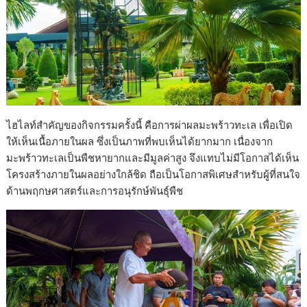
ไฮไลท์สำคัญของกิจกรรมครั้งนี้ คือการผ่าผลมะพร้าวทะเล เพื่อเปิด
ให้เห็นเนื้อภายในผล ซึ่งเป็นภาพที่พบเห็นได้ยากมาก เนื่องจาก
มะพร้าวทะเลเป็นพืชหายากและมีมูลค่าสูง จึงแทบไม่มีโอกาสได้เห็น
โครงสร้างภายในผลอย่างใกล้ชิด ถือเป็นโอกาสพิเศษสำหรับผู้ที่สนใจ
ด้านพฤกษศาสตร์และการอนุรักษ์พันธุ์พืช