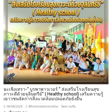
วัน
รพี“
อุดมคติ
นัก
กฎหมาย
ภาย
ใต้
วิกฤติ
ศรัทธา
ฉะเชิงเทรา-​“ บูรพาพาวเวอร์ ” ส่งเสริมโรงเรียนสุข
ภาวะดีด้วยจุลินทรีย์” ( Healthy school) เสริมความรู้
เยาวชนจัดการสิ่งแวดล้อมปลอดภัยยั่งยืน
06/08/2026
@hotnewstimeonline
บน
ปิดความเห็น
ฉะเชิงเทรา-​