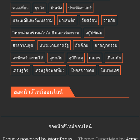
ท่องเที่ยว
ธุรกิจ
บันเทิง
ประวัติศาสตร์
ประเพณีและวัฒนธรรม
ยาเสพติด
ร้องเรียน
วาตภัย
วิทยาศาสตร์ เทคโนโลยี และนวัตกรรม
สกู๊ปพิเศษ
สาธารณสุข
หน่วยงานภาครัฐ
อัคคีภัย
อาชญากรรม
อาชีพสร้างรายได้
อุทกภัย
อุบัติเหตุ
เกษตร
เตือนภัย
เศรษฐกิจ
เศรษฐกิจพอเพียง
โฟกัสข่าวเด่น
ในประเทศ
ฮอตนิวส์ไทม์ออนไลน์
ฮอตนิวส์ไทม์ออนไลน์
Proudly powered by WordPress
|
Theme: DuperMag by
Acme