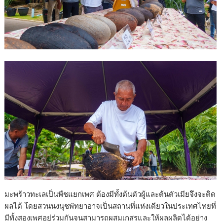
มะพร้าวทะเลเป็นพืชแยกเพศ ต้องมีทั้งต้นตัวผู้และต้นตัวเมียจึงจะติด
ผลได้ โดยสวนนงนุชพัทยาอาจเป็นสถานที่แห่งเดียวในประเทศไทยที่
มีทั้งสองเพศอยู่ร่วมกันจนสามารถผสมเกสรและให้ผลผลิตได้อย่าง