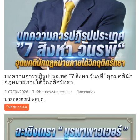
เป็นก
อง
บุญ
บทความการปฏิรูปประเทศ ”7 สิงหา วันรพี“ อุดมคตินัก
กฎหมายภายใต้วิกฤติศรัทธา
07/08/2026
@hotnewstimeonline
บน
ปิดความเห็น
นายอลงกรณ์ พลบุต...
บทความ
การ
โฟกัสข่าวเด่น
ปฏิรูป
ประเทศ
”7
สิง
หา