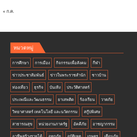
« ก.ค.
หมวดหมู่
การศึกษา
การเมือง
กิจกรรมเพื่อสังคม
กีฬา
ข่าวประชาสัมพันธ์
ข่าวในพระราชสำนัก
ชาวบ้าน
ท่องเที่ยว
ธุรกิจ
บันเทิง
ประวัติศาสตร์
ประเพณีและวัฒนธรรม
ยาเสพติด
ร้องเรียน
วาตภัย
วิทยาศาสตร์ เทคโนโลยี และนวัตกรรม
สกู๊ปพิเศษ
สาธารณสุข
หน่วยงานภาครัฐ
อัคคีภัย
อาชญากรรม
อาชีพสร้างรายได้
อุทกภัย
อุบัติเหตุ
เกษตร
เตือนภัย