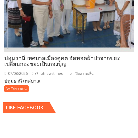
โรงงาน
ประกาศ
ปฏิเสธ
รับ
ซื้อ
ทันที
ปรับ
ขั้น
ต่ำ
ปทุมธานี เทศบาลเมืองคูคต จัดทอดผ้าป่าจากขยะ
20,000
เปลี่ยนกองขยะเป็นกองบุญ
บาท
07/08/2026
@hotnewstimeonline
บน
ปิดความเห็น
พร้อม
ปทุมธานี เทศบาลเ...
ปทุมธานี
จ่อ
เทศบาล
โฟกัสข่าวเด่น
ฟ้อง
เมือง
ดำเนิน
คูคต
คดี
LIKE FACEBOOK
จัด
ทอด
ผ้าป่า
จาก
ขยะ