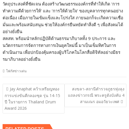
วัตถุประสงค์ที่ชัดเจน ต้องสร้างวัฒนธรรมองค์กรที่ทำให้เกิด ‘การ
ทำความดีด้วยการให้’ และ ‘การให้ด้วยใจ’ ของบุคลากรทุกคนอย่าง
ต่อเนื่อง เมื่อภายในเข้มแข็งและโปร่งใส ภายนอกก็จะเกิดความเชื่อ
มั่นและพร้อมสนับสนุน ช่วยให้องค์กรยืนหยัดทำสิ่งดี ๆ เพื่อสังคมได้
อย่างยั่งยืน
สคสท. พร้อมนำหลักปฏิบัติด้านธรรมาภิบาลทั้ง 9 ประการ และ
นวัตกรรมการจัดการทางการเงินยุคใหม่นี้ มาเป็นเข็มทิศในการ
ดำเนินงาน เพื่อปกป้องคุ้มครองผู้บริโภคในโลกสื่อดิจิทัลอย่างมีธร
รมาภิบาลอย่างยั่งยืน
โฟกัสข่าวเด่น
แนะแนว
Jay Anaphat คว้าเหรียญทอง
สงขลา-สถานีตำรวจภูธรทุ่งลุง
เรื่อง
แถลงข่าวกรณี พระครูดังบังคับ 4
การแข่งขันตีกลองชุด รุ่น 14-15
สามเณร อมอวัยวะเพศ
ปี ในรายการ Thailand Drum
Award 2026