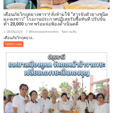
คู่
ขนาน
มหกรรม
เตือนภัยวิกฤตยางพารา! สั่งห้ามใช้ “สารจับตัวยางชนิด
พืช
ผง-ผงขาว” โรงงานประกาศปฏิเสธรับซื้อทันที ปรับขั้น
สวน
ต่ำ 20,000 บาท พร้อมจ่อฟ้องดำเนินคดี
ระดับ
08/08/2026
@hotnewstimeonline
บน
ปิดความเห็น
โลก
เตือนภัยวิกฤตยาง...
เตือน
ภัย
โฟกัสข่าวเด่น
วิกฤต
ยางพารา!
สั่ง
ห้าม
ใช้
“สาร
จับ
ตัว
ยาง
ชนิด
ผง-
ผงขาว”