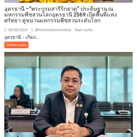
อุดรธานี –“พระบรมสารีริกธาตุ” ประดิษฐาน ณ
มหกรรมพืชสวนโลกอุดรธานี 2569 เปิดพื้นที่แห่ง
ศรัทธา คู่ขนานมหกรรมพืชสวนระดับโลก
08/08/2026
@hotnewstimeonline
บน
ปิดความเห็น
อุดรธานี – เกิดภ...
อุดรธานี
–“พระบรม
โฟกัสข่าวเด่น
สารีริกธาตุ”
ประดิษฐาน
ณ
มหกรรม
พืช
สวน
โลก
อุดรธานี
2569
เปิด
พื้นที่
แห่ง
ศรัทธา