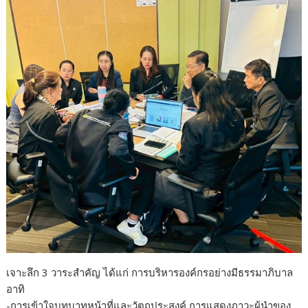
เจาะลึก 3 วาระสำคัญ ได้แก่ การบริหารองค์กรอย่างมีธรรมาภิบาล
อาทิ
-การเข้าใจบทบาทหน้าที่และวัตถุประสงค์ การแสดงภาวะผู้นำของ