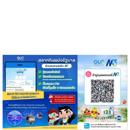
เปลี่ยน
กอง
ขยะ
เป็นก
อง
บุญ