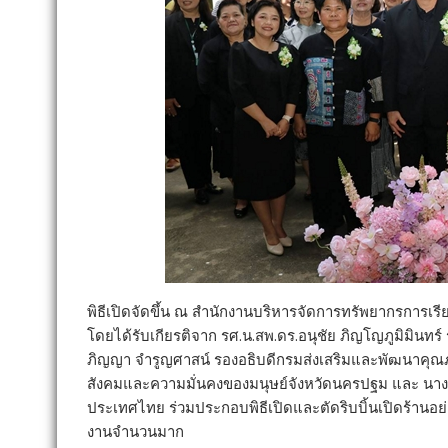
พิธีเปิดจัดขึ้น ณ สำนักงานบริหารจัดการทรัพยากรการเ
โดยได้รับเกียรติจาก รศ.น.สพ.ดร.อนุชัย ภิญโญภูมิมิน
ภิญญา จำรูญศาสน์ รองอธิบดีกรมส่งเสริมและพัฒนาคุณภ
สังคมและความมั่นคงของมนุษย์จังหวัดนครปฐม และ นางน
ประเทศไทย ร่วมประกอบพิธีเปิดและตัดริบบิ้นเปิดร้านอย่า
งานจำนวนมาก