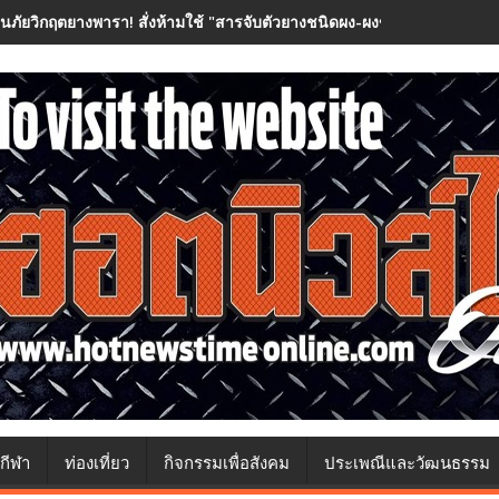
อนภัยวิกฤตยางพารา! สั่งห้ามใช้ "สารจับตัวยางชนิดผง-ผงขาว" โรงงานประกา
กีฬา
ท่องเที่ยว
กิจกรรมเพื่อสังคม
ประเพณีและวัฒนธรรม