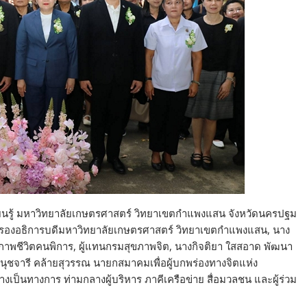
รียนรู้ มหาวิทยาลัยเกษตรศาสตร์ วิทยาเขตกำแพงแสน จังหวัดนครปฐม
ทร์ รองอธิการบดีมหาวิทยาลัยเกษตรศาสตร์ วิทยาเขตกำแพงแสน, นาง
าพชีวิตคนพิการ, ผู้แทนกรมสุขภาพจิต, นางกิจติยา ใสสอาด พัฒนา
ุชจารี คล้ายสุวรรณ นายกสมาคมเพื่อผู้บกพร่องทางจิตแห่ง
งเป็นทางการ ท่ามกลางผู้บริหาร ภาคีเครือข่าย สื่อมวลชน และผู้ร่วม