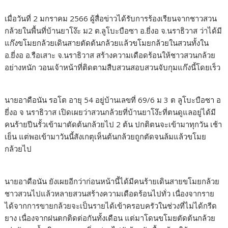
เมื่อวันที่ 2 มกราคม 2566 ผู้สื่อข่าวได้รับการร้องเรียนจากชาวสวน
กล้วยในพื้นที่บ้านยาโง๊ะ ม2 ต.ลูโบะบือซา อ.ยี่งอ จ.นราธิวาส ว่าได้มี
แก๊งขโมยกล้วยเดินสายตัดต้นกล้วยแล้วขโมยกล้วยในสวนทั้งใน
อ.ยี่งอ อ.รือเสาะ จ.นราธิวาส สร้างความเดือดร้อนให้ชาวสวนกล้วย
อย่างหนัก วอนเจ้าหน้าที่ติดตามสืบสวนสอบสวนจับกุมแก๊งนี้โดยเร็ว
นายอาดือนัน รอโต อายุ 54 อยู่บ้านเลขที่ 69/6 ม 3 ต ลูโบะบือซา อ
ยี่งอ จ นราธิวาส เปิดเผยว่าสวนกล้วยที่บ้านยาโง๊ะที่ตนดูแลอยู่ได้มี
คนร้ายปีนรั้วเข้ามาตัดต้นกล้วยไป 2 ต้น ปกติตนจะเข้ามาทุกวัน เช้า
เย็น แต่พอเข้ามาวันนี้สังเกตุเห็นต้นกล้วยถูกตัดจนล้มแล้วขโมย
กล้วยไป
นายอาดือนัน ยังเผยอีกว่าก่อนหน้านี้ได้มีคนร้ายเดินสายขโมยกล้วย
ชาวสวนไปแล้วหลายสวนสร้างความเดือดร้อนไปทั่ว เนื่องจากราย
ได้จากการขายกล้วยจะเป็นรายได้เข้าครอบครัวในช่วงที่ไม่ได้กรีด
ยาง เนื่องจากฝนตกติดต่อกันทั้งเดือน แต่มาโดนขโมยตัดต้นกล้วย