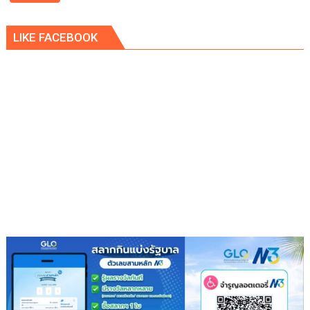
ฆ่า
หั่น
LIKE FACEBOOK
ศพ
แปดริ้ว
คุม
ผู้
ต้องหา
อดีต
หน่วย
ซีล
ชี้
จุด
ลงมือ