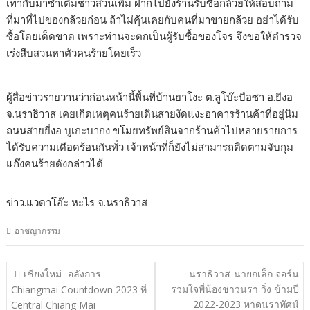
เท่ากับมาซ้ำเติมชาวสวนเพิ่ม ฝากไปยังร้านรับซื้อกล้วยให้สอบถาม
ที่มาที่ไปของกล้วยก่อน ถ้าไม่คุ้นเคยกับคนที่มาขายกล้วย อย่าได้รับ
ซื้อโดยเด็ดขาด เพราะท่านจะตกเป็นผู้รับซื้อของโจร จึงขอให้ตำรวจ
เร่งสืบสวนหาตัวคนร้ายโดยเร็ว
ผู้สื่อข่าวรายวานว่าก่อนหน้านี้พื้นที่บ้านยาโงะ ต.ลูโบ๊ะบือซา อ.ยีงอ
จ.นราธิวาส เคยเกิดเหตุคนร้ายเดินสายงัดแงะอาคารร้านค้าที่อยู่นิม
ถนนสายยี่งอ บูเกะบากง ขโมยทรัพย์สินจากร้านค้าไปหลายรายการ
ได้รับความเดือดร้อนกันทั่ว เจ้าหน้าที่ก็ยังไม่สามารถติดตามจับกุม
แก๊งคนร้ายดังกล่าวได้
ข่าว.แวดาโอ๊ะ​ หะไร​ จ.นราธิวาส
อาชญากรรม
แนะแนว
เชียงใหม่- อลังการ
นราธิวาส-นายกเล็ก จอร์น
เรื่อง
รวมใจพี่น้องชาวนรา วิ่ง ข้ามปี
Chiangmai Countdown 2023 ที่
2022-2023 หาดนราทัศน์
Central Chiang Mai