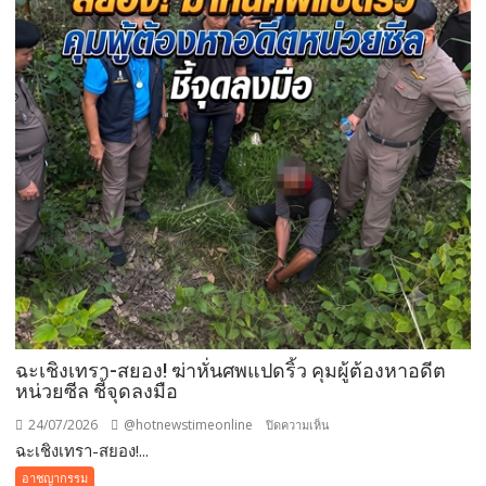
ต่างด้าว
แย่ง
อาชีพ
คน
ไทย
ฉะเชิงเทรา-สยอง! ฆ่าหั่นศพแปดริ้ว คุมผู้ต้องหาอดีต
หน่วยซีล ชี้จุดลงมือ
24/07/2026
@hotnewstimeonline
บน
ปิดความเห็น
ฉะเชิงเทรา-สยอง!...
ฉะเชิงเทรา-
สยอง!
อาชญากรรม