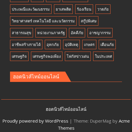
ประเพณีและวัฒนธรรม
ยาเสพติด
ร้องเรียน
วาตภัย
วิทยาศาสตร์ เทคโนโลยี และนวัตกรรม
สกู๊ปพิเศษ
สาธารณสุข
หน่วยงานภาครัฐ
อัคคีภัย
อาชญากรรม
อาชีพสร้างรายได้
อุทกภัย
อุบัติเหตุ
เกษตร
เตือนภัย
เศรษฐกิจ
เศรษฐกิจพอเพียง
โฟกัสข่าวเด่น
ในประเทศ
ฮอตนิวส์ไทม์ออนไลน์
ฮอตนิวส์ไทม์ออนไลน์
Proudly powered by WordPress
|
Theme: DuperMag by
Acme
Themes