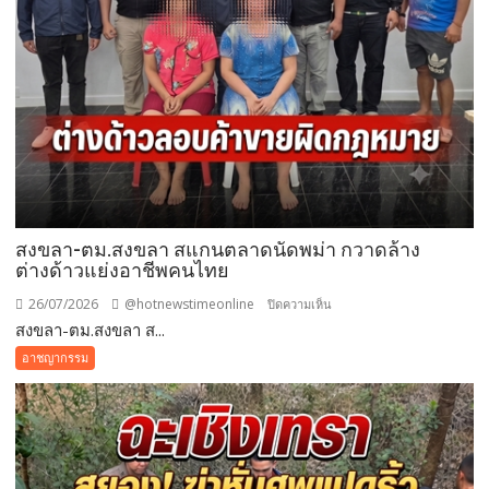
สงขลา-ตม.สงขลา สแกนตลาดนัดพม่า กวาดล้าง
ต่างด้าวแย่งอาชีพคนไทย
26/07/2026
@hotnewstimeonline
บน
ปิดความเห็น
สงขลา-ตม.สงขลา ส...
สงขลา-
ตม.สงขลา
อาชญากรรม
สแกน
ตลาด
นัด
พม่า
กวาดล้าง