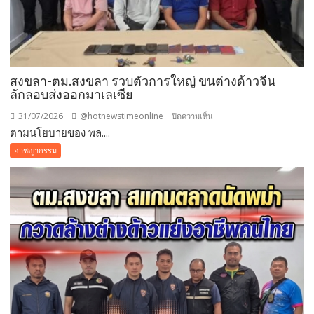
สงขลา-ตม.สงขลา รวบตัวการใหญ่ ขนต่างด้าวจีน
ลักลอบส่งออกมาเลเซีย
31/07/2026
@hotnewstimeonline
บน
ปิดความเห็น
ตามนโยบายของ พล....
สงขลา-
ตม.สงขลา
อาชญากรรม
รวบ
ตัวการ
ใหญ่
ขน
ต่างด้าว
จีน
ลักลอบ
ส่ง
ออก
มาเลเซีย