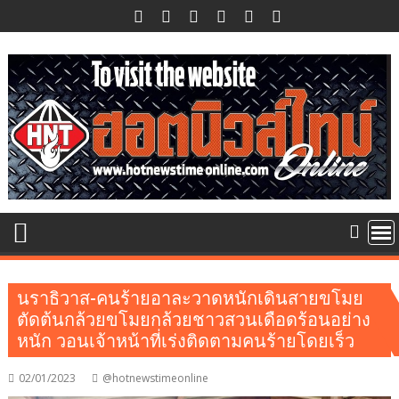
Skip
to
content
นราธิวาส-คนร้ายอาละวาดหนักเดินสายขโมย
ตัดต้นกล้วยขโมยกล้วยชาวสวนเดือดร้อนอย่าง
หนัก วอนเจ้าหน้าที่เร่งติดตามคนร้ายโดยเร็ว
02/01/2023
@hotnewstimeonline