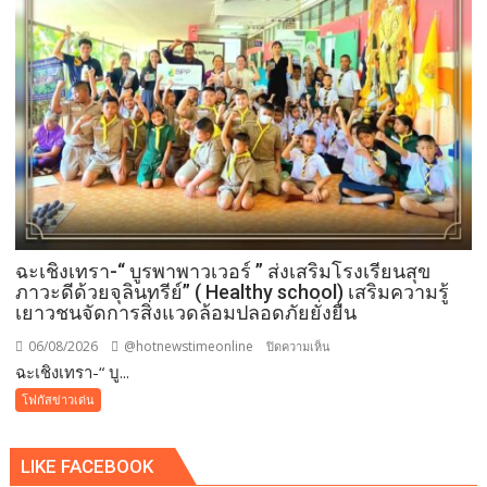
กฎหมาย
ภาย
ใต้
วิกฤติ
ศรัทธา
ฉะเชิงเทรา-​“ บูรพาพาวเวอร์ ” ส่งเสริมโรงเรียนสุข
ภาวะดีด้วยจุลินทรีย์” ( Healthy school) เสริมความรู้
เยาวชนจัดการสิ่งแวดล้อมปลอดภัยยั่งยืน
06/08/2026
@hotnewstimeonline
บน
ปิดความเห็น
ฉะเชิงเทรา-​“ บู...
ฉะเชิงเทรา-​
“
โฟกัสข่าวเด่น
บูร
พา
LIKE FACEBOOK
พา