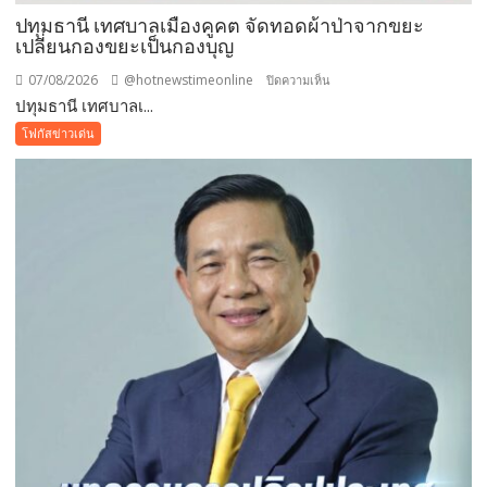
ปทุมธานี เทศบาลเมืองคูคต จัดทอดผ้าป่าจากขยะ
เปลี่ยนกองขยะเป็นกองบุญ
07/08/2026
@hotnewstimeonline
บน
ปิดความเห็น
ปทุมธานี เทศบาลเ...
ปทุมธานี
เทศบาล
โฟกัสข่าวเด่น
เมือง
คูคต
จัด
ทอด
ผ้าป่า
จาก
ขยะ
เปลี่ยน
กอง
ขยะ
เป็นก
อง
บุญ