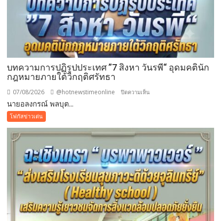
บทความการปฏิรูปประเทศ ”7 สิงหา วันรพี“ อุดมคตินัก
กฎหมายภายใต้วิกฤติศรัทธา
07/08/2026
@hotnewstimeonline
บน
ปิดความเห็น
นายอลงกรณ์ พลบุต...
บทความ
การ
โฟกัสข่าวเด่น
ปฏิรูป
ประเทศ
”7
สิง
หา
วัน
รพี“
อุดมคติ
นัก