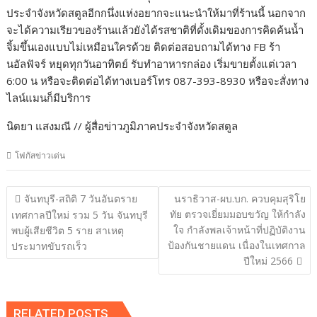
ประจำจังหวัดสตูลอีกกนึ่งแห่งอยากจะแนะนำให้มาที่ร้านนี้ นอกจาก
จะได้ความเรียวของร้านแล้วยังได้รสชาติที่ดั้งเดิมของการคิดค้นน้ำ
จิ้มขึ้นเองแบบไม่เหมือนใครด้วย ติดต่อสอบถามได้ทาง FB ร้า
นอัลฟัจร์ หยุดทุกวันอาทิตย์ รับทำอาหารกล่อง เริ่มขายตั้งแต่เวลา
6:00 น หรือจะติดต่อได้ทางเบอร์โทร 087-393-8930 หรือจะสั่งทาง
ไลน์แมนก็มีบริการ
นิตยา แสงมณี // ผู้สื่อข่าวภูมิภาคประจำจังหวัดสตูล
โฟกัสข่าวเด่น
แนะแนว
จันทบุรี-สถิติ 7 วันอันตราย
นราธิวาส-ผบ.บก. ควบคุมสุริโย
เรื่อง
ทัย ตรวจเยี่ยมมอบขวัญ ให้กำลัง
เทศกาลปีใหม่ รวม 5 วัน จันทบุรี
ใจ กำลังพลเจ้าหน้าที่ปฏิบัติงาน
พบผู้เสียชีวิต 5 ราย สาเหตุ
ป้องกันชายแดน เนื่องในเทศกาล
ประมาทขับรถเร็ว
ปีใหม่ 2566
RELATED POSTS