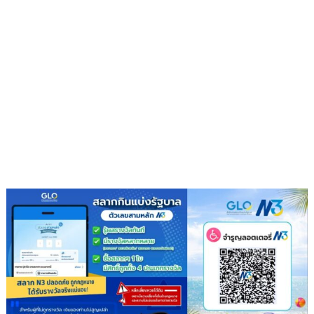
ว
เวอร์
”
ส่ง
เสริม
โรงเรียน
สุข
ภาวะ
ดี
ด้วย
จุลินทรีย์”
(
Healthy
school)
เสริม
ความ
รู้
เยาวชน
จัดการ
สิ่ง
แวดล้อม