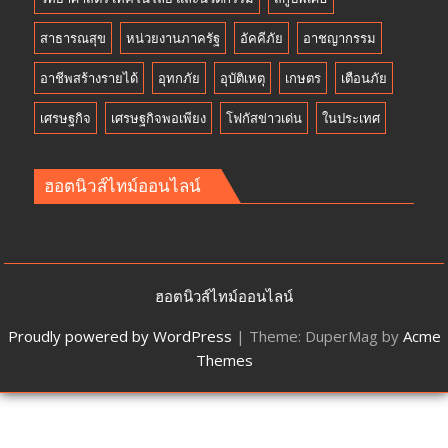
สาธารณสุข
หน่วยงานภาครัฐ
อัคคีภัย
อาชญากรรม
อาชีพสร้างรายได้
อุทกภัย
อุบัติเหตุ
เกษตร
เตือนภัย
เศรษฐกิจ
เศรษฐกิจพอเพียง
โฟกัสข่าวเด่น
ในประเทศ
ฮอตนิวส์ไทม์ออนไลน์
ฮอตนิวส์ไทม์ออนไลน์
Proudly powered by WordPress
|
Theme: DuperMag by
Acme
Themes