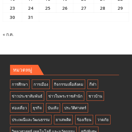
23
24
25
26
27
28
29
30
31
« ก.ค.
หมวดหมู่
การศึกษา
การเมือง
กิจกรรมเพื่อสังคม
กีฬา
ข่าวประชาสัมพันธ์
ข่าวในพระราชสำนัก
ชาวบ้าน
ท่องเที่ยว
ธุรกิจ
บันเทิง
ประวัติศาสตร์
ประเพณีและวัฒนธรรม
ยาเสพติด
ร้องเรียน
วาตภัย
วิทยาศาสตร์ เทคโนโลยี และนวัตกรรม
สกู๊ปพิเศษ