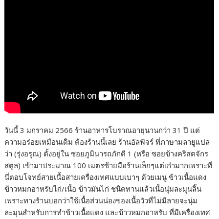
วันนี้ 3 มกราคม 2566 ร้านอาหารโบราณอายุนานกว่า 31 ปี แต่
ความอร่อยเหมือนเดิม ต้องร้านนี้เลย ร้านอัลฟัจร์ ที่ภาษามลายูแปล
ว่า (รุ่งอรุณ) ตั้งอยู่ใน ซอยภูมินารถภักดี 1 (หรือ ซอยข้างคริสตจักร
สตูล) เข้ามาประมาณ 100 เมตรซ้ายมือร้านเล็กๆแต่เก๋ามากเพราะที่
นี่ตอบโจทย์สายเนื้อสายเครื่องเทศแบบเบาๆ ด้วยเมนู ข้าวเนื้อแดง
ข้าวหมกอาหรับไก่/เนื้อ ข้าวมันไก่ ชนิดทานแล้วเนื้อนุ่มละมุนลิ้น
เพราะทางร้านบอกว่าใช้เนื้อส่วนน่องของเนื้อวัวที่ไม่มีลายจะนุ่ม
ละมุนสำหรับการทำข้าวเนื้อแดง และข้าวหมกอาหรับ ที่มีเครื่องเทศ