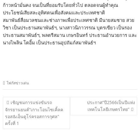
ก้าวหน้ามั่นคง จนเป็นที่ยอมรับโดยทั่วไป ตลอดจนผู้ทำคุณ
ประโยชน์เสียสละอุทิศตนเพื่อสังคมและประเทศชาติ
สมาพันธ์สื่อมวลชนและช่างภาพเพื่อประเทศชาติ มีนายสมชาย สวย
วิชา เป็นประธานสมาพันธ์ฯ, นางสาวนิภาวรรณ บุตรเขียว เป็นรอง
ประธานสมาพันธ์ฯ, พลตรีสมาน เกษรอินทร์ ประธานอำนวยการ และ
นางไพลิน โตอิ้ม เป็นประธานอุปถัมภ์สมาพันธ์ฯ
โฟกัสข่าวเด่น
แนะแนว
เชิญชมการแข่งขันรถ
ประกาศ”ปี2566เป็นปีแห่ง
เรื่อง
เทคโนโลยีเกษตรไทย”
จักรยานยนต์”เกาะโอนไซเคิ้ลค
รอส&เอ็นดูโร่ครอสการกุศล”
ครั้งที่ 1