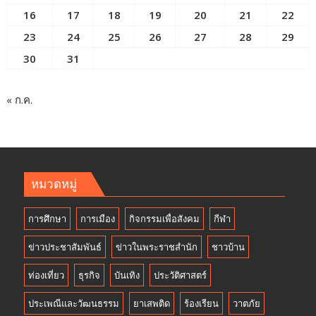
16
17
18
19
20
21
22
23
24
25
26
27
28
29
30
31
« ก.ค.
หมวดหมู่
การศึกษา
การเมือง
กิจกรรมเพื่อสังคม
กีฬา
ข่าวประชาสัมพันธ์
ข่าวในพระราชสำนัก
ชาวบ้าน
ท่องเที่ยว
ธุรกิจ
บันเทิง
ประวัติศาสตร์
ประเพณีและวัฒนธรรม
ยาเสพติด
ร้องเรียน
วาตภัย