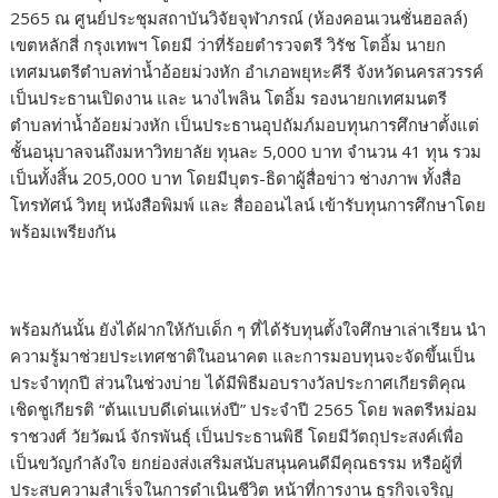
2565 ณ ศูนย์ประชุมสถาบันวิจัยจุฬาภรณ์ (ห้องคอนเวนชั่นฮอลล์)
เขตหลักสี่ กรุงเทพฯ โดยมี ว่าที่ร้อยตำรวจตรี วิรัช โตอิ้ม นายก
เทศมนตรีตำบลท่าน้ำอ้อยม่วงหัก อำเภอพยุหะคีรี จังหวัดนครสวรรค์
เป็นประธานเปิดงาน และ นางไพลิน โตอิ้ม รองนายกเทศมนตรี
ตำบลท่าน้ำอ้อยม่วงหัก เป็นประธานอุปถัมภ์มอบทุนการศึกษาตั้งแต่
ชั้นอนุบาลจนถึงมหาวิทยาลัย ทุนละ 5,000 บาท จำนวน 41 ทุน รวม
เป็นทั้งสิ้น 205,000 บาท โดยมีบุตร-ธิดาผู้สื่อข่าว ช่างภาพ ทั้งสื่อ
โทรทัศน์ วิทยุ หนังสือพิมพ์ และ สื่อออนไลน์ เข้ารับทุนการศึกษาโดย
พร้อมเพรียงกัน
พร้อมกันนั้น ยังได้ฝากให้กับเด็ก ๆ ที่ได้รับทุนตั้งใจศึกษาเล่าเรียน นำ
ความรู้มาช่วยประเทศชาติในอนาคต และการมอบทุนจะจัดขึ้นเป็น
ประจำทุกปี ส่วนในช่วงบ่าย ได้มีพิธีมอบรางวัลประกาศเกียรติคุณ
เชิดชูเกียรติ “ต้นแบบดีเด่นแห่งปี” ประจำปี 2565 โดย พลตรีหม่อม
ราชวงศ์ วัยวัฒน์ จักรพันธุ์ เป็นประธานพิธี โดยมีวัตถุประสงค์เพื่อ
เป็นขวัญกำลังใจ ยกย่องส่งเสริมสนับสนุนคนดีมีคุณธรรม หรือผู้ที่
ประสบความสำเร็จในการดำเนินชีวิต หน้าที่การงาน ธุรกิจเจริญ