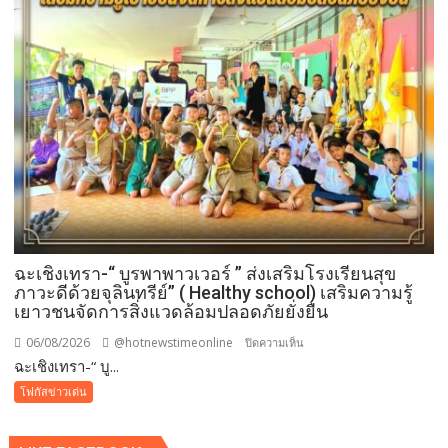
นัก
กฎหมาย
ภาย
ใต้
วิกฤติ
ศรัทธา
ฉะเชิงเทรา-​“ บูรพาพาวเวอร์ ” ส่งเสริมโรงเรียนสุข
ภาวะดีด้วยจุลินทรีย์” ( Healthy school) เสริมความรู้
เยาวชนจัดการสิ่งแวดล้อมปลอดภัยยั่งยืน
06/08/2026
@hotnewstimeonline
บน
ปิดความเห็น
ฉะเชิงเทรา-​“ บู...
ฉะเชิงเทรา-​
“
โฟกัสข่าวเด่น
บูร
พา