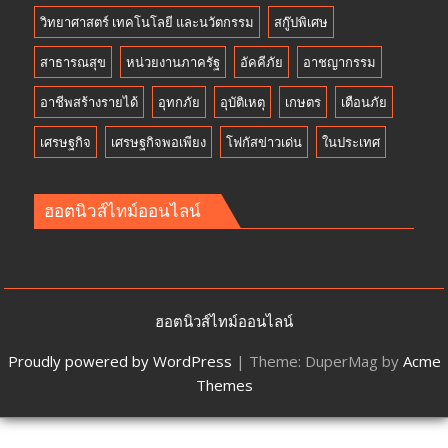
วิทยาศาสตร์ เทคโนโลยี และนวัตกรรม
สกู๊ปพิเศษ
สาธารณสุข
หน่วยงานภาครัฐ
อัคคีภัย
อาชญากรรม
อาชีพสร้างรายได้
อุทกภัย
อุบัติเหตุ
เกษตร
เตือนภัย
เศรษฐกิจ
เศรษฐกิจพอเพียง
โฟกัสข่าวเด่น
ในประเทศ
ฮอตนิวส์ไทม์ออนไลน์
ฮอตนิวส์ไทม์ออนไลน์
Proudly powered by WordPress
|
Theme: DuperMag by
Acme
Themes