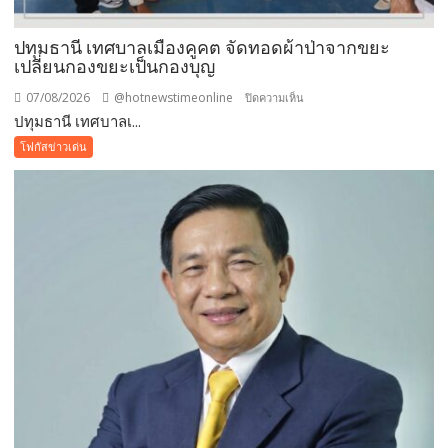
ปทุมธานี เทศบาลเมืองคูคต จัดทอดผ้าป่าจากขยะ
เปลี่ยนกองขยะเป็นกองบุญ
07/08/2026
@hotnewstimeonline
บน
ปิดความเห็น
ปทุมธานี เทศบาลเ...
ปทุมธานี
เทศบาล
โฟกัสข่าวเด่น
เมือง
คูคต
จัด
ทอด
ผ้าป่า
จาก
ขยะ
เปลี่ยน
กอง
ขยะ
เป็นก
อง
บุญ