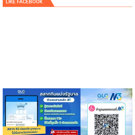
LIKE FACEBOOK
พา
ว
เวอร์
”
ส่ง
เสริม
โรงเรียน
สุข
ภาวะ
ดี
ด้วย
จุลินทรีย์”
(
Healthy
school)
เสริม
ความ
รู้
เยาวชน
จัดการ
สิ่ง