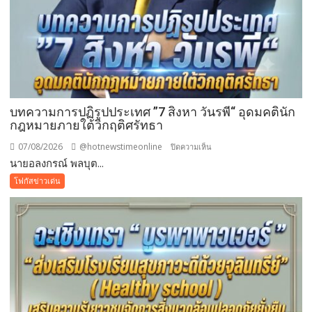
บทความการปฏิรูปประเทศ ”7 สิงหา วันรพี“ อุดมคตินัก
กฎหมายภายใต้วิกฤติศรัทธา
07/08/2026
@hotnewstimeonline
บน
ปิดความเห็น
นายอลงกรณ์ พลบุต...
บทความ
การ
โฟกัสข่าวเด่น
ปฏิรูป
ประเทศ
”7
สิง
หา
วัน
รพี“
อุดมคติ