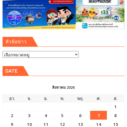
แวดล้อม
ปลอดภัย
ยั่งยืน
หัวข้อข่าว
หัวข้อ
ข่าว
DATE
สิงหาคม 2026
อา.
จ.
อ.
พ.
พฤ.
ศ.
ส.
1
2
3
4
5
6
7
8
9
10
11
12
13
14
15