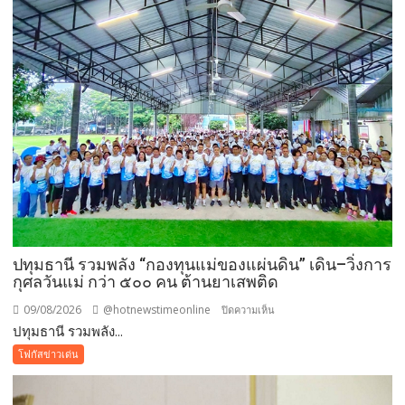
ต้นทาง
โรงเรียน
ญว.
ได้
ปิด
ประตู
ทั้งหมด
ปทุมธานี รวมพลัง “กองทุนแม่ของแผ่นดิน” เดิน–วิ่งการ
กุศลวันแม่ กว่า ๕๐๐ คน ต้านยาเสพติด
09/08/2026
@hotnewstimeonline
บน
ปิดความเห็น
ปทุมธานี รวมพลัง...
ปทุมธานี
รวม
โฟกัสข่าวเด่น
พลัง
“กองทุน