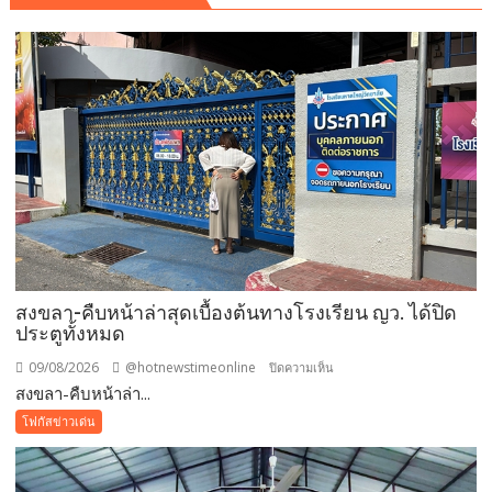
สงขลา-คืบหน้าล่าสุดเบื้องต้นทางโรงเรียน ญว. ได้ปิด
ประตูทั้งหมด
09/08/2026
@hotnewstimeonline
บน
ปิดความเห็น
สงขลา-คืบหน้าล่า...
สงขลา-
คืบ
โฟกัสข่าวเด่น
หน้า
ล่าสุด
เบื้อง