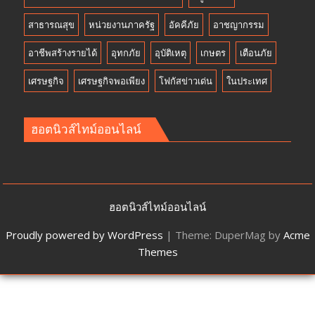
สาธารณสุข
หน่วยงานภาครัฐ
อัคคีภัย
อาชญากรรม
อาชีพสร้างรายได้
อุทกภัย
อุบัติเหตุ
เกษตร
เตือนภัย
เศรษฐกิจ
เศรษฐกิจพอเพียง
โฟกัสข่าวเด่น
ในประเทศ
ฮอตนิวส์ไทม์ออนไลน์
ฮอตนิวส์ไทม์ออนไลน์
Proudly powered by WordPress
|
Theme: DuperMag by
Acme
Themes