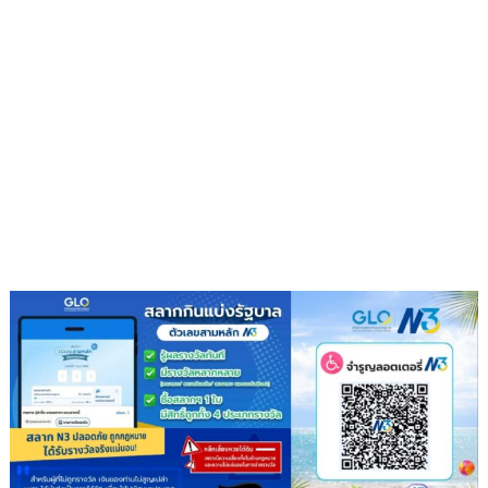
หัว
โต๊ะ
นำ
ประชุม
เตรียม
ความ
พร้อม
ครม.สัญจร
ครั้ง
ที่
1/2569