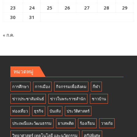
23
24
25
26
27
28
29
30
31
« ก.ค.
หมวดหมู่
การศึกษา
การเมือง
กิจกรรมเพื่อสังคม
กีฬา
ข่าวประชาสัมพันธ์
ข่าวในพระราชสำนัก
ชาวบ้าน
ท่องเที่ยว
ธุรกิจ
บันเทิง
ประวัติศาสตร์
ประเพณีและวัฒนธรรม
ยาเสพติด
ร้องเรียน
วาตภัย
วิทยาศาสตร์ เทคโนโลยี และนวัตกรรม
สกู๊ปพิเศษ