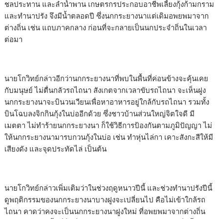
ชลประทาน และลำน้ำพาน เกษตรกรประกอบอาชีพเลี้ยงกุ้งก้ามกราม
และทำนาปรัง จึงมีน้ำตลอดปี ซึ่งนกกระยางนาแต่เดิมอพยพมาจาก
ต่างถิ่น เช่น แถบภาคกลาง ก่อนที่จะกลายเป็นนกประจำถิ่นในเวลา
ต่อมา
นายโกวิทย์กล่าวอีกว่านกกระยางนาที่พบในพื้นที่ค่อนข้างจะคุ้นเคย
กับมนุษย์ ไม่ตื่นกลัวรถไถนา สังเกตจากเวลาขับรถไถนา จะเห็นฝูง
นกกระยางนาจะบินวนเวียนเพื่อหาอาหารอยู่ใกล้กับรถไถนา รวมทั้ง
บินโฉบลงจิกกินกุ้งในบ่ออีกด้วย ซึ่งชาวบ้านส่วนใหญ่จิตใจดี มี
เมตตา ไม่ทำร้ายนกกระยางนา ก็ใช้วิธีการป้องกันตามภูมิปัญญา ไม่
ให้นกกระยางนามารบกวนกุ้งในบ่อ เช่น ทำหุ่นไล่กา เคาะสังกะสีให้มี
เสียงดัง และจุดประทัดไล่ เป็นต้น
นายโกวิทย์กล่าวเพิ่มเติมว่าในช่วงฤดูหนาวปีนี้ และช่วงทำนาปรังปีนี้
ดูพฤติกรรมของนกกระยางนาบางฝูงจะเปลี่ยนไป คือไม่เข้าใกล้รถ
ไถนา คาดว่าคงจะเป็นนกกระยางนาฝูงใหม่ ที่อพยพมาจากต่างถิ่น