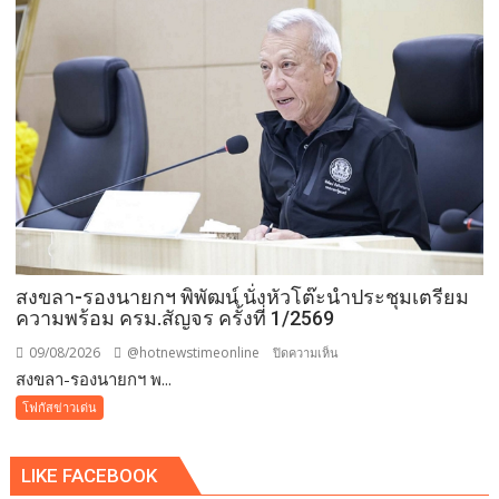
แม่
ของ
แผ่น
ดิน”
เดิน–
วิ่ง
การ
กุศล
วัน
แม่
กว่า
๕๐๐
สงขลา-รองนายกฯ พิพัฒน์ นั่งหัวโต๊ะนำประชุมเตรียม
คน
ความพร้อม ครม.สัญจร ครั้งที่ 1/2569
ต้าน
ยา
09/08/2026
@hotnewstimeonline
บน
ปิดความเห็น
เสพ
สงขลา-รองนายกฯ พ...
สงขลา-
ติด
รอง
โฟกัสข่าวเด่น
นา
ยกฯ
LIKE FACEBOOK
พิพัฒน์
นั่ง