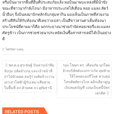
หรือบินมาจากพื้นที่อื่นที่ประสบภัยแล้ง พอบินมาพบแหล่งที่มีน้ำขัง
ขณะที่ชาวนากำลังไถนา มีอาหารประเภทไส้เดือน หอย แมลง สัตว์
น้ำอื่นๆ จึงบินลงมาปักหลักจับกลุ่มหากิน มองเห็นเป็นภาพที่สวยงาม
สร้างสีสันให้กับท้องนาที่เคยว่างเปล่า เป็นสีขาวลานตาเต็มท้องนา
ประโยชน์ที่ตามมาก็คือ นกกระยางนาช่วยกำจัดหอยเชอรี่และแมลง
ศัตรูข้าว เป็นการช่วยช่วยนาประหยัดเงินซื้อสารสารเคมีได้เป็นอย่าง
ดี
โฟกัสข่าวเด่น
แนะแนว
พล.ต.อ.สุรเชษฐ์ บินด่วนนำทีม
รอง โฆษก ตร. เตือนภัย มุกใหม่
เรื่อง
อ้างบริษัทดังแจกรางวัล สุดท้าย
จับกุม ปลัดอำเภอ และเจ้าหน้าที่
ให้โหลดแอปรีโมต ควบคุม
ป่าไม้ห้วยคต สมรู้ร่วมคิดจ้างวาน
โทรศัพท์ทางไกล คลิกเดียวสูญ
เผาเสาไฟฟ้าผู้รับเหมาเสียหาย
เงินหมดบัญชี แถมเป็นหนี้บัตร
ในพื้นที่ สภ.ห้วยคต จว.อุทัยธานี
เครดิต
RELATED POSTS