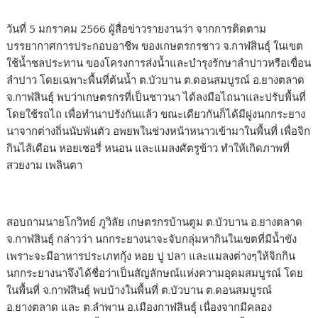
วันที่ 5 มกราคม 2566 ผู้สื่อข่าวรายงานว่า จากการติดตาม
บรรยากาศการประกอบอาชีพ ของเกษตรกรชาว จ.กาฬสินธุ์ ในเขต
ใช้น้ำชลประทาน ของโครงการส่งน้ำและบำรุงรักษาลำปาวหรือเขื่อน
ลำปาว โดยเฉพาะพื้นที่ต้นน้ำ ต.บัวบาน ต.ดอนสมบูรณ์ อ.ยางตลาด
จ.กาฬสินธุ์ พบว่าเกษตรกรที่เป็นชาวนา ได้ลงมือไถนาและปรับพื้นที่
โดยใช้รถไถ เพื่อทำนาปรังกันแล้ว ขณะเดียวกันก็ได้มีฝูงนกกระยาง
นาจากต่างถิ่นนับพันตัว อพยพในช่วงหน้าหนาวเข้ามาในพื้นที่ เพื่อจิก
กินไส้เดือน หอยเชอรี่ หนอน และแมลงศัตรูข้าว ทำให้เกิดภาพที่
สวยงาม เพลินตา
สอบถามนายโกวิทย์ ภูวิลัย เกษตรกรบ้านตูม ต.บัวบาน อ.ยางตลาด
จ.กาฬสินธุ์ กล่าวว่า นกกระยางนาจะจับกลุ่มหากินในเขตที่มีน้ำขัง
เพราะจะมีอาหารประเภทกุ้ง หอย ปู ปลา และแมลงต่างๆให้จิกกิน
นกกระยางนาจึงได้ชื่อว่าเป็นสัญลักษณ์แห่งความอุดมสมบูรณ์ โดย
ในพื้นที่ จ.กาฬสินธุ์ พบบ้างในพื้นที่ ต.บัวบาน ต.ดอนสมบูรณ์
อ.ยางตลาด และ ต.ลำพาน อ.เมืองกาฬสินธุ์ เนื่องจากมีคลอง