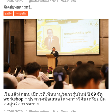
29/07/2026
@hotnewstimeonline
บน
ปิดความเห็น
ดีเดย์ยุทธศาสตร์...
ดี
เดย์
ธุรกิจ
เศรษฐกิจ
ยุทธศาสตร์
การ
ค้า
ข้าม
พรมแดน(Cross-
Border
e-
Commerce)
สมาคม
ส่ง
เสริม
การ
ค้า
อาเซียน
เริ่มแล้ว! กยท. เปิดเวทีเฟ้นหานวัตกรรุ่นใหม่ ปี 69 จัด
ผนึก
workshop – ประกวดข้อเสนอโครงการวิจัย เตรียมปั้น
เอฟเค
ต่อสู่นวัตกรรมยาง
ไอไอ-
สถาบัน
07/07/2026
@hotnewstimeonline
บน
ปิดความเห็น