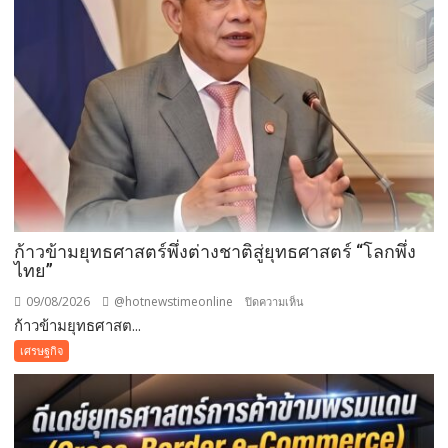
ก้าวข้ามยุทธศาสตร์พึ่งต่างชาติสู่ยุทธศาสตร์ “โลกพึ่ง
ไทย”
09/08/2026
@hotnewstimeonline
บน
ปิดความเห็น
ก้าวข้ามยุทธศาสต...
ก้าว
ข้าม
เศรษฐกิจ
ยุทธศาสตร์
พึ่ง
ต่าง
ชาติ