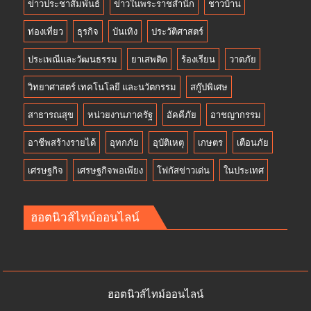
ข่าวประชาสัมพันธ์
ข่าวในพระราชสำนัก
ชาวบ้าน
ท่องเที่ยว
ธุรกิจ
บันเทิง
ประวัติศาสตร์
ประเพณีและวัฒนธรรม
ยาเสพติด
ร้องเรียน
วาตภัย
วิทยาศาสตร์ เทคโนโลยี และนวัตกรรม
สกู๊ปพิเศษ
สาธารณสุข
หน่วยงานภาครัฐ
อัคคีภัย
อาชญากรรม
อาชีพสร้างรายได้
อุทกภัย
อุบัติเหตุ
เกษตร
เตือนภัย
เศรษฐกิจ
เศรษฐกิจพอเพียง
โฟกัสข่าวเด่น
ในประเทศ
ฮอตนิวส์ไทม์ออนไลน์
ฮอตนิวส์ไทม์ออนไลน์