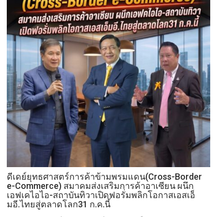
สู่
ยุทธศาสตร์
“โลก
พึ่ง
ไทย”
ดีเดย์ยุทธศาสตร์การค้าข้ามพรมแดน(Cross-Border
e-Commerce) สมาคมส่งเสริมการค้าอาเซียน ผนึก
เอฟเคไอไอ-สถาบันทิวาเปิดฟอรั่มพลิกโอกาสเอสเอ็
มอี.ไทยสู่ตลาดโลก31 ก.ค.นี้