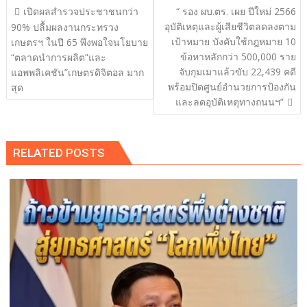
แนะแนว
เปิดผลสำรวจประชาชนกว่า
“ รอง ผบ.ตร. เผย ปีใหม่ 2566
เรื่อง
อุบัติเหตุและผู้เสียชีวิตลดลงตาม
90% ปลื้มผลงานกระทรวง
เป้าหมาย บังคับใช้กฎหมาย 10
เกษตรฯ ในปี 65 พึงพอใจนโยบาย
ข้อหาหลักกว่า 500,000 ราย
“ตลาดนำการผลิต”และ
จับกุมเมาแล้วขับ 22,439 คดี
แอพพลิเคชัน”เกษตรดิจิตอล มาก
พร้อมปิดศูนย์อำนวยการป้องกัน
สุด
และลดอุบัติเหตุทางถนนฯ”
RELATED POSTS