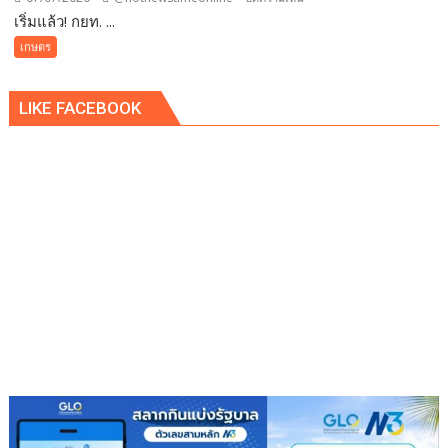
ทิวา
เริ่มแล้ว! กยท. ...
เริ่ม
เปิด
แล้ว!
เกษตร
ฟ
กยท.
อรั่ม
เปิด
พลิก
LIKE FACEBOOK
เวที
โอ
เฟ้น
กา
หาน
ส
วัต
เอ
กร
ส
รุ่น
เอ็
ใหม่
มอี.ไทย
ปี
สู่
69
ตลาด
จัด
โลก31
workshop
ก.ค.นี้
–
ประกวด
ข้อ
เสนอ
โครงการ