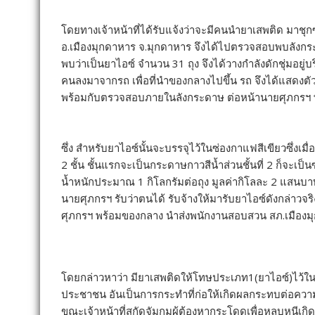
โดยทางเจ้าหน้าที่ได้รับแจ้งว่าจะมีคนนำยาเสพติด มาชุก
อ.เมืองมุกดาหาร จ.มุกดาหาร จึงได้ไปตรวจสอบพบลังกระ
พบว่าเป็นยาไอซ์ จำนวน 31 ถุง จึงได้วางกำลังดักชุ่มอยู่บร
คนลงมาจากรถ เพื่อที่นำของกลางไปขึ้น รถ จึงได้แสดงตั
พร้อมกับตรวจสอบภายในลังกระดาษ ต่อหน้านายศุภกรฯ พ
ซึ่ง สำหรับยาไอซ์นั้นจะบรรจุไว้ในซ่องกาแฟสีเขียวซึ่งเม
2 ชั้น ชั้นแรกจะเป็นกระดาษกาวสีน้ำส่วนชั้นที่ 2 ก็จะเ
น้ำหนักประมาณ 1 กิโลกรัมต่อถุง มูลค่ากิโลละ 2 แสนบา
นายศุภกรฯ รับว่าตนได้ รับจ้างให้มารับยาไอซ์ดังกล่าวจ
ศุภกรฯ พร้อมของกลาง นำส่งพนักงานสอบสวน สภ.เมือง
โดยกล่าวหาว่า มียาเสพติดให้โทษประเภท1(ยาไอซ์)ไว้ใ
ประชาชน อันเป็นการกระทำที่ก่อให้เกิดผลกระทบต่อควา
ขณะเจ้าหน้าที่สกัดจัมกุมผู้ต้องหากระโดดเพื่อหลบหนีเกิ