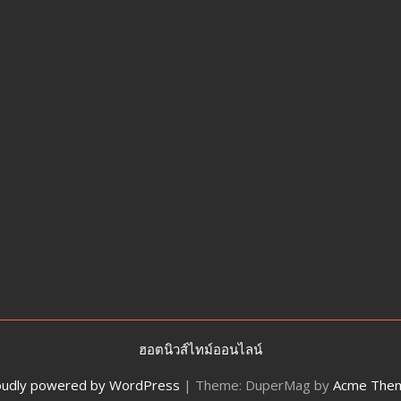
ว
ผู้
ต้องหา
อดีต
หน่วย
ซีล
ชี้
จุด
ลงมือ
ฮอตนิวส์ไทม์ออนไลน์
oudly powered by WordPress
|
Theme: DuperMag by
Acme The