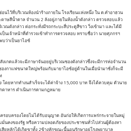
ซ่อนไว้ที่บริเวณห้องนำร้างภายใน โรงเรียนแห่งหนึ่ง ใน ต.คำอาฮวน
ดาษสีน้ำตาล จำนวน 2 ลังอยู่ภายในห้องน้ำดังกล่าว ตรวจสอบแล้ว
ิเวณดังกล่าว ต่อกระทั่งมีรถกระบะสี่ประตูสีขาว วิ่งเข้ามา และได้มี
วเป็นเจ้าหน้าที่ตำรวจเข้าทำการตรวจสอบ ทราบชื่อว่า นายศุภกรฯ
บว่าเป็นยาไอซ์
ื่อสังเกตแล้วจะมีภาษาจันอยยู่บริเวณซองดังกล่าวซึ่งจะมีการห่อจำนวน
ป็นซองกาแฟขนาดใหญ่พร้อมกับมายาไอซ์อยู่ด้านในเมื่อนำมาชั่งก็จะมี
ท
ริง โดยหากทำงนสำเร็จจะได้ค่าจ้าง 15,000 บาท จึงได้ควบคุม ตัวนาย
มุกดาหาร ดำเนินการตามกฎหมาย
นครอบครองโดยไม่ได้รับอนุญาต อันก่อให้เกิดการแพร่กระจายในหมู่
มมั่นคงของรัฐ หรือความปลอดภัยของประชาชนทั่วไปส่วนผู้ต้องหา
ดเสียหลักได้เกิดขาทั้ง 2ข้างหักขณะนี้นอนรักษาอยู่โรงพยาบาล