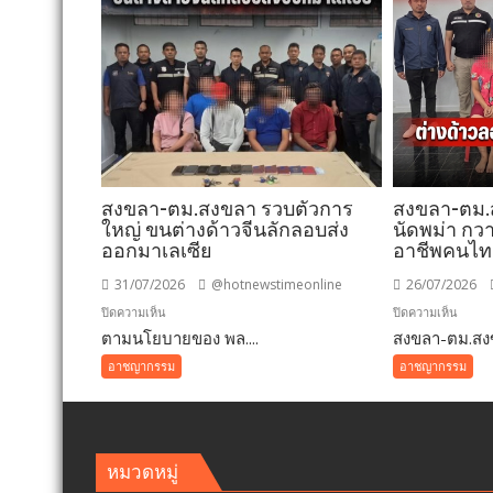
สงขลา-ตม.สงขลา รวบตัวการ
สงขลา-ตม
ใหญ่ ขนต่างด้าวจีนลักลอบส่ง
นัดพม่า กวา
ออกมาเลเซีย
อาชีพคนไ
31/07/2026
@hotnewstimeonline
26/07/2026
บน
บน
ปิดความเห็น
ปิดความเห็น
ตามนโยบายของ พล....
สงขลา-
สงขลา-ตม.สงข
สงขลา
ตม.สงขลา
ตม.สง
อาชญากรรม
อาชญากรรม
รวบ
สแกน
ตัวการ
ตลาด
ใหญ่
นัด
ขน
พม่า
หมวดหมู่
ต่างด้าว
กวาดล