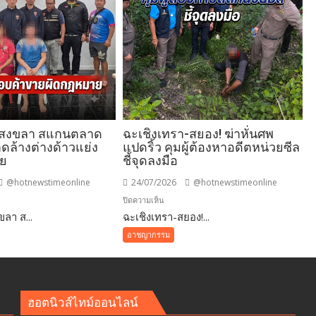
.สงขลา สแกนตลาด
ฉะเชิงเทรา-สยอง! ฆ่าหั่นศพ
ดล้างต่างด้าวแย่ง
แปดริ้ว คุมผู้ต้องหาอดีตหน่วยซีล
ทย
ชี้จุดลงมือ
@hotnewstimeonline
24/07/2026
@hotnewstimeonline
บน
ปิดความเห็น
ลา ส...
-
ฉะเชิงเทรา-สยอง!...
ฉะเชิงเทรา-
ขลา
สยอง!
อาชญากรรม
ฆ่า
หั่น
ศพ
แปดริ้ว
ฮอตนิวส์ไทม์ออนไลน์
้าง
คุม