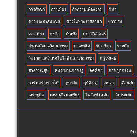
จีน
ต่างด้า
การศึกษา
การเมือง
กิจกรรมเพื่อสังคม
กีฬา
ลักลอบ
แย่ง
ส่ง
อาชีพ
ข่าวประชาสัมพันธ์
ข่าวในพระราชสำนัก
ชาวบ้าน
ออก
คน
มาเลเซีย
ไทย
ท่องเที่ยว
ธุรกิจ
บันเทิง
ประวัติศาสตร์
ประเพณีและวัฒนธรรม
ยาเสพติด
ร้องเรียน
วาตภัย
วิทยาศาสตร์ เทคโนโลยี และนวัตกรรม
สกู๊ปพิเศษ
สาธารณสุข
หน่วยงานภาครัฐ
อัคคีภัย
อาชญากรรม
อาชีพสร้างรายได้
อุทกภัย
อุบัติเหตุ
เกษตร
เตือนภัย
เศรษฐกิจ
เศรษฐกิจพอเพียง
โฟกัสข่าวเด่น
ในประเทศ
Pr