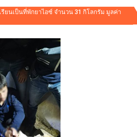
รียนเป็นที่พักยาไอซ์ จำนวน 31 กิโลกรัม มูลค่า