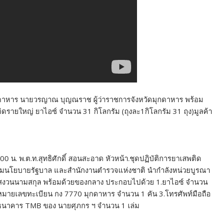
มุกดาหาร นายวรญาณ บุญณราช ผู้ว่าราชการจังหวัดมุกดาหาร พร้อม
ติดรายใหญ่ ยาไอซ์ จำนวน 31 กิโลกรัม (ถุงละ1กิโลกรัม 31 ถุง)มูลค้า
0 น. พ.ต.ท.สุทธิศักดิ์ สอนสะอาด หัวหน้า.ชุดปฏิบัติการยาเสพติด
ามนโยบายรัฐบาล และสำนักงานตำรวจแห่งชาติ นำกำลังหน่วยบูรณา
ปี ขอสงวนนามสกุล พร้อมด้วยของกลาง ประกอบไปด้วย 1.ยาไอซ์ จำนวน
ว หมายเลขทะเบียน กง 7770 มุกดาหาร จำนวน 1 คัน 3.โทรศัพท์มือถือ
ฝากธนาคาร TMB ของ นายศุภกร ฯ จำนวน 1 เล่ม