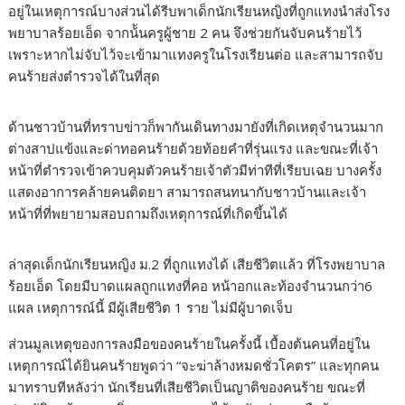
อยู่ในเหตุการณ์บางส่วนได้รีบพาเด็กนักเรียนหญิงที่ถูกแทงนำส่งโรง
พยาบาลร้อยเอ็ด จากน้ันครูผู้ชาย 2 คน จึงช่วยกันจับคนร้ายไว้
เพราะหากไม่จับไว้จะเข้ามาแทงครูในโรงเรียนต่อ และสามารถจับ
คนร้ายส่งตำรวจได้ในที่สุด
ด้านชาวบ้านที่ทราบข่าวก็พากันเดินทางมายังที่เกิดเหตุจำนวนมาก
ต่างสาปแข้งและด่าทอคนร้ายด้วยท้อยคำที่รุ่นแรง และขณะที่เจ้า
หน้าที่ตำรวจเข้าควบคุมตัวคนร้ายเจ้าตัวมีท่าทีที่เรียบเฉย บางครั้ง
แสดงอาการคล้ายคนติดยา สามารถสนทนากับชาวบ้านและเจ้า
หน้าที่ที่พยายามสอบถามถึงเหตุการณ์ที่เกิดขึ้นได้
ล่าสุดเด็กนักเรียนหญิง ม.2 ที่ถูกแทงได้ เสียชีวิตแล้ว ที่โรงพยาบาล
ร้อยเอ็ด โดยมีบาดแผลถูกแทงที่คอ หน้าอกและท้องจำนวนกว่า6
แผล เหตุการณ์นี้ มีผู้เสียชีวิต 1 ราย ไม่มีผู้บาดเจ็บ
ส่วนมูลเหตุของการลงมือของคนร้ายในครั้งนี้ เบื้องต้นคนที่อยู่ใน
เหตุการณ์ได้ยินคนร้ายพูดว่า “จะฆ่าล้างหมดชั่วโคตร” และทุกคน
มาทราบทีหลังว่า นักเรียนที่เสียชีวิตเป็นญาติของคนร้าย ขณะที่