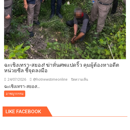
ฉะเชิงเทรา-สยอง! ฆ่าหั่นศพแปดริ้ว คุมผู้ต้องหาอดีต
หน่วยซีล ชี้จุดลงมือ
24/07/2026
@hotnewstimeonline
บน
ปิดความเห็น
ฉะเชิงเทรา-สยอง!...
ฉะเชิงเทรา-
สยอง!
อาชญากรรม
ฆ่า
หั่น
LIKE FACEBOOK
ศพ
แปดริ้ว
คุม