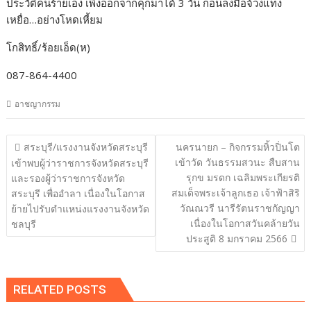
ประวัติคนร้ายเอง เพิ่งออกจากคุกมาได้ 3 วัน ก่อนลงมือจ้วงแทง
เหยื่อ…อย่างโหดเหี้ยม
โกสิทธิ์/ร้อยเอ็ด(ห)
087-864-4400
อาชญากรรม
แนะแนว
สระบุรี/แรงงานจังหวัดสระบุรี
นครนายก – กิจกรรมหิ้วปิ่นโต
เรื่อง
เข้าวัด วันธรรมสวนะ สืบสาน
เข้าพบผู้ว่าราชการจังหวัดสระบุรี
รุกข มรดก เฉลิมพระเกียรติ
และรองผู้ว่าราชการจังหวัด
สมเด็จพระเจ้าลูกเธอ เจ้าฟ้าสิริ
สระบุรี เพื่ออำลา เนื่องในโอกาส
วัณณวรี นารีรัตนราชกัญญา
ย้ายไปรับตำแหน่งแรงงานจังหวัด
เนื่องในโอกาสวันคล้ายวัน
ชลบุรี
ประสูติ 8 มกราคม 2566
RELATED POSTS