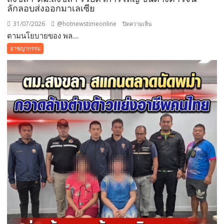
ลักลอบส่งออกมาเลเซีย
31/07/2026
@hotnewstimeonline
บน
ปิดความเห็น
ตามนโยบายของ พล....
สงขลา-
ตม.สงขลา
อาชญากรรม
รวบ
ตัวการ
ใหญ่
ขน
ต่างด้าว
จีน
ลักลอบ
ส่ง
ออก
มาเลเซีย