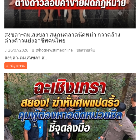
สงขลา-ตม.สงขลา สแกนตลาดนัดพม่า กวาดล้าง
ต่างด้าวแย่งอาชีพคนไทย
26/07/2026
@hotnewstimeonline
บน
ปิดความเห็น
สงขลา-ตม.สงขลา ส...
สงขลา-
ตม.สงขลา
อาชญากรรม
สแกน
ตลาด
นัด
พม่า
กวาดล้าง
ต่างด้าว
แย่ง
อาชีพ
คน
ไทย