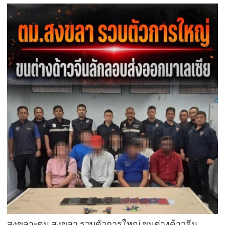
สงขลา-ตม.สงขลา รวบตัวการใหญ่ ขนต่างด้าวจีน