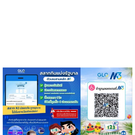
ผู้
ต้องหา
อดีต
หน่วย
ซีล
ชี้
จุด
ลงมือ