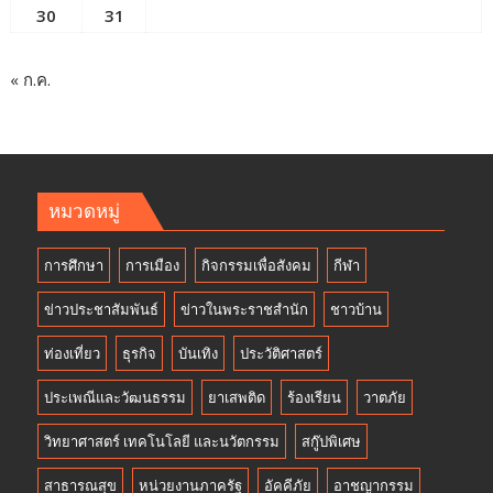
30
31
« ก.ค.
หมวดหมู่
การศึกษา
การเมือง
กิจกรรมเพื่อสังคม
กีฬา
ข่าวประชาสัมพันธ์
ข่าวในพระราชสำนัก
ชาวบ้าน
ท่องเที่ยว
ธุรกิจ
บันเทิง
ประวัติศาสตร์
ประเพณีและวัฒนธรรม
ยาเสพติด
ร้องเรียน
วาตภัย
วิทยาศาสตร์ เทคโนโลยี และนวัตกรรม
สกู๊ปพิเศษ
สาธารณสุข
หน่วยงานภาครัฐ
อัคคีภัย
อาชญากรรม