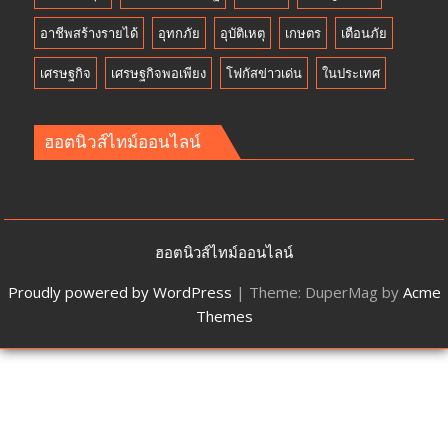
อาชีพสร้างรายได้
อุทกภัย
อุบัติเหตุ
เกษตร
เตือนภัย
เศรษฐกิจ
เศรษฐกิจพอเพียง
โฟกัสข่าวเด่น
ในประเทศ
ฮอตนิวส์ไทม์ออนไลน์
ฮอตนิวส์ไทม์ออนไลน์
Proudly powered by WordPress
|
Theme: DuperMag by
Acme
Themes