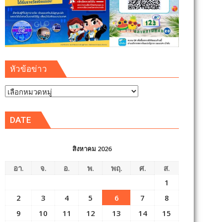
หัวข้อข่าว
หัวข้อ
ข่าว
DATE
สิงหาคม 2026
อา.
จ.
อ.
พ.
พฤ.
ศ.
ส.
1
2
3
4
5
6
7
8
9
10
11
12
13
14
15