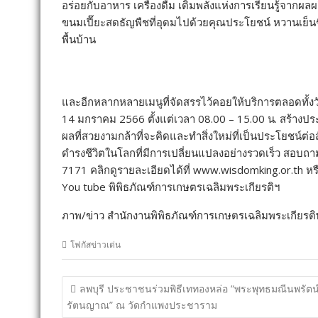
อร่อยกับอาหาร เครื่องดื่ม เติมพลังแห่งการเรียนรู้จ
ขนมเปี๊ยะสดธัญพืชที่อุดมไปด้วยคุณประโยชน์ หวานเย็น
พื้นบ้าน
และอีกหลากหลายเมนูที่จัดสรรไว้คอยให้บริการตลอดทั้งวัน
14 มกราคม 2566 ตั้งแต่เวลา 08.00 – 15.00 น. สร้างประ
ผลที่สวยงามกล้าที่จะคิดและทำสิ่งใหม่ที่เป็นประโยชน์ต
ดำรงชีวิตในโลกที่มีการเปลี่ยนแปลงอย่างรวดเร็ว สอบถา
7171 คลิกดูรายละเอียดได้ที่ www.wisdomking.or.th 
You tube พิพิธภัณฑ์การเกษตรเฉลิมพระเกียรติฯ
ภาพ/ข่าว สำนักงานพิพิธภัณฑ์การเกษตรเฉลิมพระเกียรติ
โฟกัสข่าวเด่น
แนะแนว
ลพบุรี ประชาชนร่วมพิธีเททองหล่อ “พระพุทธมณีนพรัตน
เรื่อง
รัตนญาณ” ณ วัดกำแพงประชาราม