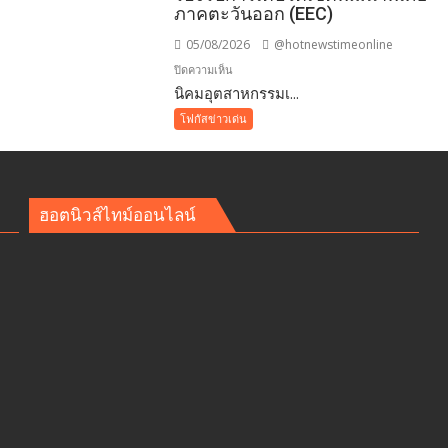
ภาคตะวันออก (EEC)
05/08/2026
@hotnewstimeonline
บน
ปิดความเห็น
​นิคมอุตสาหกรรมเ...
นิคม
โฟกัสข่าวเด่น
อุตสาหกรรม
เอ
เพ็ก
ซ์
ฮอตนิวส์ไทม์ออนไลน์
ัย
กรีน
าชน
ผนึก
กำลัง
IWRM
ลง
นาม
ซื้อ
ขาย
น้ำ
เพื่อ
อุตสาหกรรม