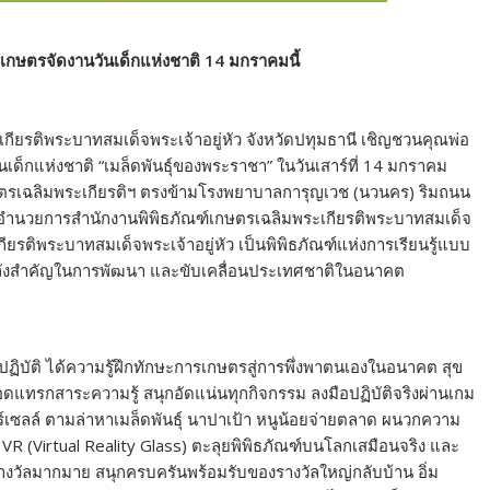
ารเกษตรจัดงานวันเด็กแห่งชาติ 14 มกราคมนี้
เกียรติพระบาทสมเด็จพระเจ้าอยู่หัว จังหวัดปทุมธานี เชิญชวนคุณพ่อ
ันเด็กแห่งชาติ “เมล็ดพันธุ์ของพระราชา” ในวันเสาร์ที่ 14 มกราคม
กษตรเฉลิมพระเกียรติฯ ตรงข้ามโรงพยาบาลการุญเวช (นวนคร) ริมถนน
้อำนวยการสำนักงานพิพิธภัณฑ์เกษตรเฉลิมพระเกียรติพระบาทสมเด็จ
กียรติพระบาทสมเด็จพระเจ้าอยู่หัว เป็นพิพิธภัณฑ์แห่งการเรียนรู้แบบ
็นกำลังสำคัญในการพัฒนา และขับเคลื่อนประเทศชาติในอนาคต
การปฏิบัติ ได้ความรู้ฝึกทักษะการเกษตรสู่การพึ่งพาตนเองในอนาคต สุข
งที่สอดแทรกสาระความรู้ สนุกอัดแน่นทุกกิจกรรม ลงมือปฏิบัติจริงผ่านเกม
ร์เซลล์ ตามล่าหาเมล็ดพันธุ์ นาปาเป้า หนูน้อยจ่ายตลาด ผนวกความ
VR (Virtual Reality Glass) ตะลุยพิพิธภัณฑ์บนโลกเสมือนจริง และ
รางวัลมากมาย สนุกครบครันพร้อมรับของรางวัลใหญ่กลับบ้าน อิ่ม