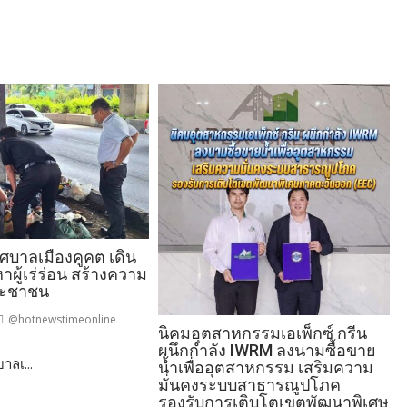
ทศบาลเมืองคูคต เดิน
าผู้เร่ร่อน สร้างความ
ระชาชน
@hotnewstimeonline
นิคมอุตสาหกรรมเอเพ็กซ์ กรีน
ผนึกกำลัง IWRM ลงนามซื้อขาย
าลเ...
นี
น้ำเพื่ออุตสาหกรรม เสริมความ
ล
มั่นคงระบบสาธารณูปโภค
รองรับการเติบโตเขตพัฒนาพิเศษ