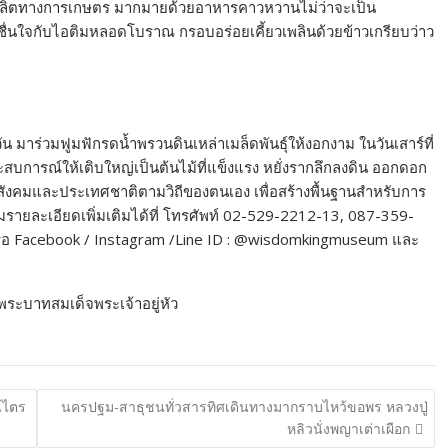
ากผลผลิตทางการเกษตร มากมายด้วยอาหารคาวหวานไม่ว่าจะเป็น
ชื่นใจกับไอติมหลอดโบราณ กรอบอร่อยเคี้ยวเพลินด้วยข้าวเกรียบว่าว
 มาร่วมฟูมฟักรดน้ำพรวนดินเหล่าเมล็ดพันธุ์ให้งอกงาม ในวันเสาร์ที่
สบการณ์ให้เติบใหญ่เป็นต้นไม้ที่แข็งแรง หยั่งรากลึกลงดิน ออกดอก
่อสังคมและประเทศชาติตามวิถีของตนเอง เพื่อสร้างพื้นฐานสำหรับการ
มรายละเอียดเพิ่มเติมได้ที่ โทรศัพท์ 02-529-2212-13, 087-359-
หรือ Facebook / Instagram /Line ID : @wisdomkingmuseum และ
พระบาทสมเด็จพระเจ้าอยู่หัว
์ไตร
นครปฐม-สาธุชนทั่วสารทิศเดินทางมากราบไหว้ขอพร หลวงปู่
หลิวนั่งพญาเต่าเผือก