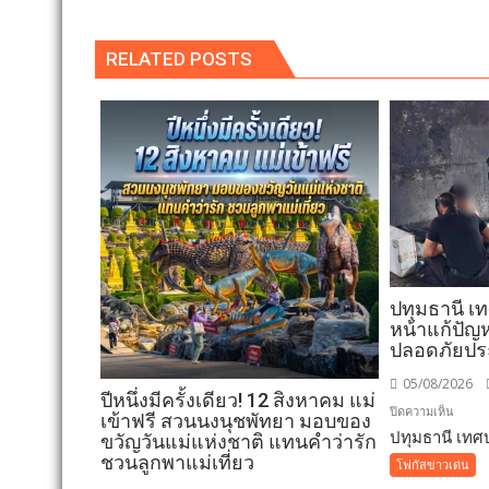
RELATED POSTS
ปทุมธานี เ
หน้าแก้ปัญห
ปลอดภัยป
05/08/2026
ปีหนึ่งมีครั้งเดียว! 12 สิงหาคม แม่
บน
ปิดความเห็น
เข้าฟรี สวนนงนุชพัทยา มอบของ
ปทุมธานี เทศบ
ปทุมธา
ขวัญวันแม่แห่งชาติ แทนคำว่ารัก
เทศบา
ชวนลูกพาแม่เที่ยว
โฟกัสข่าวเด่น
เมือง