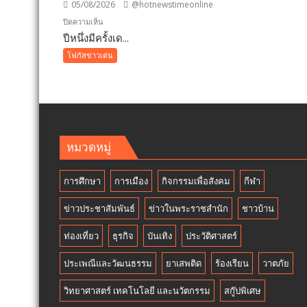
05/08/2026
@hotnewstimeonline
คูคต
บน
ปิดความเห็น
เดิน
ปีหนึ่งมีครั้งเด...
ปี
หน้า
หนึ่ง
โฟกัสข่าวเด่น
แก้
มี
ปัญหา
ครั้ง
ผู้
เดียว!
เร่ร่อน
12
สร้าง
สิงหาคม
ความ
แม่
หมวดหมู่
ปลอดภ
เข้า
ประช
ฟรี
การศึกษา
การเมือง
กิจกรรมเพื่อสังคม
กีฬา
สวน
นงนุช
ข่าวประชาสัมพันธ์
ข่าวในพระราชสำนัก
ชาวบ้าน
พัทยา
มอบ
ท่องเที่ยว
ธุรกิจ
บันเทิง
ประวัติศาสตร์
ของ
ประเพณีและวัฒนธรรม
ขวัญ
ยาเสพติด
ร้องเรียน
วาตภัย
วัน
วิทยาศาสตร์ เทคโนโลยี และนวัตกรรม
สกู๊ปพิเศษ
แม่