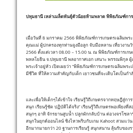
ปทุมธานี เหล่าเมล็ดพันธุ์ตัวน้อยห้ามพลาด พิพิธภัณฑ์ก
เมื่อวันที่ 8 มกราคม 2566 พิพิธภัณฑ์การเกษตรเฉลิมพระ
คุณแม่ ผู้ปกครองทุกท่านจูงมือลูก จับมือหลาน เที่ยวงานว
2566 ตั้งแต่เวลา 08.00 – 15.00 น. ณ พิพิธภัณฑ์การเ
พหลโยธิน จ.ปทุมธานี พลอากาศเอก เสนาะ พรรณพิกุล ผู
พระเจ้าอยู่หัว เปิดเผยว่า “พิพิธภัณฑ์การเกษตรเฉลิมพระเ
มีชีวิต ที่ให้ความสำคัญกับเด็ก เยาวชนที่จะเติบโตเป
และเพื่อให้เด็กๆได้เข้าใจ เรียนรู้วิถีเกษตรจากทฤษฎีสู่
สนุก เรียนรู้ชัด ปฏิบัติได้จริง” เรียนรู้วิถีเกษตรพอเพีย
สนุกๆ อาทิ จักรยานสูบน้ำ ปลูกผักกลับบ้าน ต่อวงจรโซลา
สนุกในยุกต์ออนไลน์ ชิงไหวพริบกับเกม Kahoot สวมแว่น 
อีกมากมายกว่า 20 ฐานการเรียนรู้ สนุกสนาน ลุ้นรับของ