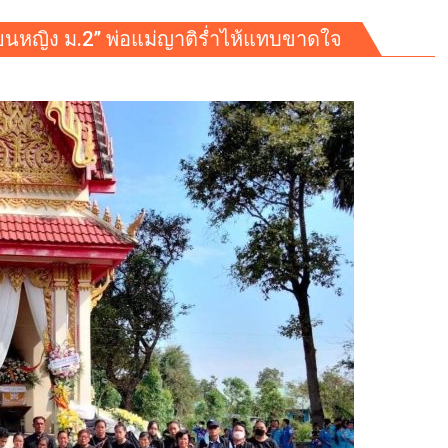
เรียนหญิง ม.2” พ่อแม่ญาติร่ำไห้แทบขาดใจ