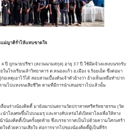
พ่อแม่ญาติร่ำไห้แทบขาดใจ
ุ 14 ปี ถูกนายปรีชา (สงวนนามสกุล) อายุ 37 ปี ใช้มีดจ้วงแทงบนรถรับ
ยในโรงเรียนเล้าวิทยาคาร ต.หนองแก้ว อ.เมือง จ.ร้อยเอ็ด ซึ่งต่อมา
ก่อเหตุเอาไว้ได้ สอบสวนเบื้องต้นเจ้าตัวอ้างว่า อ้างเห็นเหยื่อทำปาก
. ตามไปแทงจนเสียชีวิต ตามที่มีการนำเสนอข่าวไปแล้วนั้น
เคลื่อนร่างน้องคิตตี้ มายังฌาปนสถานวัดปราสาทศรีศรัทธาธรรม (วัด
ะนำโลงศพขึ้นไปบนเมรุ และทางสัปเหร่อได้เปิดฝาโลงเพื่อให้ทาง
้าน้องคิตตี้เป็นครั้งสุดท้าย ซึ่งบรรยากาศเป็นไปด้วยความโศกเศร้า
ใจด้วยความเสียใจ ต่อการจากไปของน้องคิดตี้ผู้เป็นที่รัก