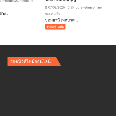
@hotnewstimeonline
07/08/2026
@hotnewstimeonline
าง...
บน
ปิดความเห็น
ปทุมธานี เทศบาลเ...
ปทุมธานี
เทศบาล
โฟกัสข่าวเด่น
รา!
เมือง
คูคต
จัด
ทอด
ผ้าป่า
จาก
ฮอตนิวส์ไทม์ออนไลน์
ขยะ
เปลี่ยน
กอง
ขยะ
”
เป็นก
น
อง
ศ
บุญ