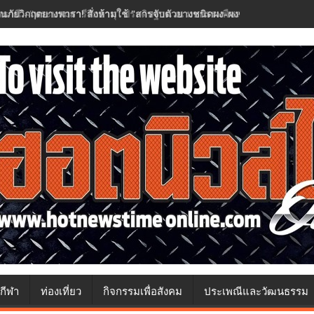
อนภัยวิกฤตยางพารา! สั่งห้ามใช้ "สารจับตัวยางชนิดผง-ผงขาว" โรงงานประกา
กีฬา
ท่องเที่ยว
กิจกรรมเพื่อสังคม
ประเพณีและวัฒนธรรม