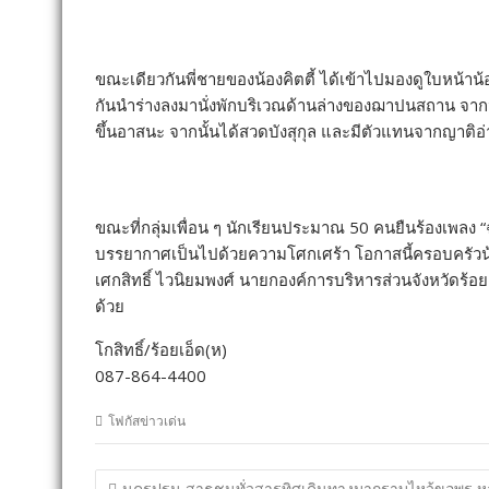
ขณะเดียวกันพี่ชายของน้องคิตตี้ ได้เข้าไปมองดูใบหน้าน้อ
กันนำร่างลงมานั่งพักบริเวณด้านล่างของฌาปนสถาน จากนั
ขึ้นอาสนะ จากนั้นได้สวดบังสุกุล และมีตัวแทนจากญาติอ่าน
ขณะที่กลุ่มเพื่อน ๆ นักเรียนประมาณ 50 คนยืนร้องเพลง “ฉ
บรรยากาศเป็นไปด้วยความโศกเศร้า โอกาสนี้ครอบครัวน้อ
เศกสิทธิ์ ไวนิยมพงศ์ นายกองค์การบริหารส่วนจังหวัดร้อ
ด้วย
โกสิทธิ์/ร้อยเอ็ด(ห)
087-864-4400
โฟกัสข่าวเด่น
แนะแนว
นครปฐม-สาธุชนทั่วสารทิศเดินทางมากราบไหว้ขอพร 