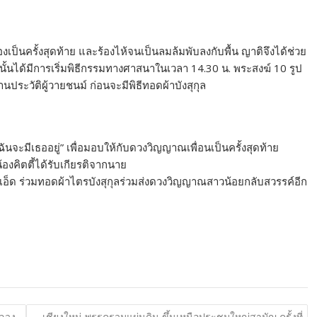
งเป็นครั้งสุดท้าย และร้องไห้จนเป็นลมล้มพับลงกับพื้น ญาติจึงได้ช่วย
้นได้มีการเริ่มพิธีกรรมทางศาสนาในเวลา 14.30 น. พระสงฆ์ 10 รูป
ประวัติผู้วายชนม์ ก่อนจะมีพิธีทอดผ้าบังสุกุล
ันจะมีเธออยู่” เพื่อมอบให้กับดวงวิญญาณเพื่อนเป็นครั้งสุดท้าย
งคิตตี้ได้รับเกียรติจากนาย
ยเอ็ด ร่วมทอดผ้าไตรบังสุกุลร่วมส่งดวงวิญญาณสาวน้อยกลับสวรรค์อีก
หลวง
เชียงใหม่-พรรครวมแผ่นดิน ขึ้นเหนือประชุมใหญ่สามัญ ครั้งที่