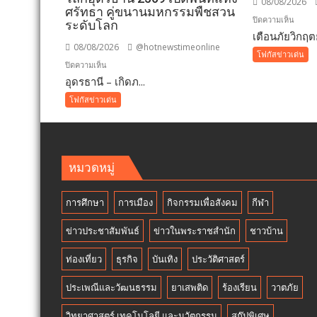
08/08/2026
ศรัทธา คู่ขนานมหกรรมพืชสวน
บน
ปิดความเห็น
ระดับโลก
เตือนภัยวิกฤตย
เตือน
08/08/2026
@hotnewstimeonline
ภัย
โฟกัสข่าวเด่น
บน
ปิดความเห็น
วิกฤต
อุดรธานี – เกิดภ...
อุดรธานี
ยางพา
–“พระบรม
สั่ง
โฟกัสข่าวเด่น
สารีริกธาตุ”
ห้าม
ประดิษฐาน
ใช้
ณ
“สาร
มหกรรม
จับ
หมวดหมู่
พืช
ตัว
สวน
ยาง
การศึกษา
การเมือง
กิจกรรมเพื่อสังคม
กีฬา
โลก
ชนิด
อุดรธานี
ผง-
ข่าวประชาสัมพันธ์
ข่าวในพระราชสำนัก
ชาวบ้าน
2569
ผงขาว
เปิด
โรงงา
ท่องเที่ยว
ธุรกิจ
บันเทิง
ประวัติศาสตร์
พื้นที่
ประกา
แห่ง
ปฏิเสธ
ประเพณีและวัฒนธรรม
ยาเสพติด
ร้องเรียน
วาตภัย
ศรัทธา
รับ
คู่
วิทยาศาสตร์ เทคโนโลยี และนวัตกรรม
สกู๊ปพิเศษ
ซื้อ