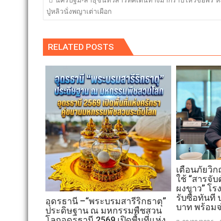
เรื่อง
ปู่หลิวนั่งพญาเต่าเผือก
RELATED POSTS
เตือนภัยวิก
ใช้ “สารจั
ผงขาว” โร
รับซื้อทันที
อุดรธานี –“พระบรมสารีริกธาตุ”
บาท พร้อมจ
ประดิษฐาน ณ มหกรรมพืชสวน
โลกอุดรธานี 2569 เปิดพื้นที่แห่ง