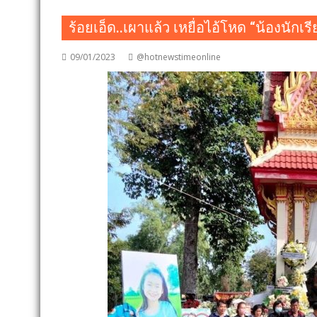
ร้อยเอ็ด..เผาแล้ว เหยื่อไอ้โหด “น้องนัก
09/01/2023
@hotnewstimeonline