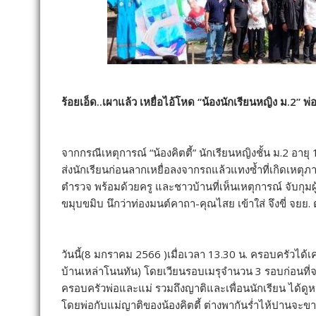
ร้อยเอ็ด..เผาแล้ว เหยื่อไอ้โหด “น้องนักเรียนหญิง ม.2” 
จากกรณีเหตุการณ์ “น้องคิตตี้” นักเรียนหญิงชั้น ม.2 อาย
ส่งนักเรียนก่อนลากเหยื่อลงจากรถแล้วแทงซ้ำที่เกิดเหตุภา
ตำรวจ พร้อมด้วยครู และชาวบ้านที่เห็นเหตุการณ์ จับกุมผู้
ขมุบขมิบ นึกว่าท่องมนต์คาถา-คุณไสย เข้าใส่ จึงขี่ จยย
วันนี้(8 มกราคม 2566 )เมื่อเวลา 13.30 น. ครอบครัวได้
บ้านเหล่าโนนทัน) โดยเวียนรอบเมรุจำนวน 3 รอบก่อนที่จ
ครอบครัวพ่อและแม่ รวมถึงญาติและเพื่อนนักเรียน ได้ดูหน
โดยพ่อกับแม่ญาติของน้องคิตตี้ ต่างพากันร่ำไห้ปานจะขาด