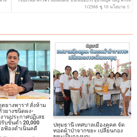
1/2566 ชู 10 นโยบาย
ฤตยางพารา! สั่งห้าม
บตัวยางชนิดผง-
งงานประกาศปฏิเสธ
 ปรับขั้นต่ำ 20,000
ปทุมธานี เทศบาลเมืองคูคต จัด
่อฟ้องดำเนินคดี
ทอดผ้าป่าจากขยะ เปลี่ยนกอง
ขยะเป็นกองบุญ