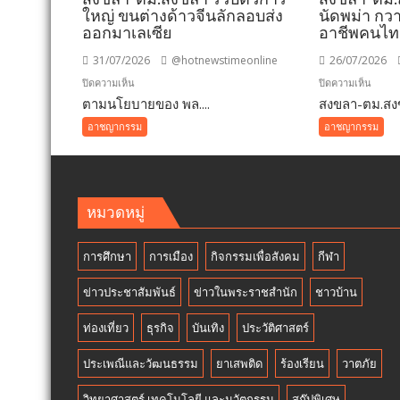
ใหญ่ ขนต่างด้าวจีนลักลอบส่ง
นัดพม่า กวา
ออกมาเลเซีย
อาชีพคนไ
31/07/2026
@hotnewstimeonline
26/07/2026
บน
บน
ปิดความเห็น
ปิดความเห็น
ตามนโยบายของ พล....
สงขลา-
สงขลา-ตม.สงข
สงขลา
ตม.สงขลา
ตม.สง
อาชญากรรม
อาชญากรรม
รวบ
สแกน
ตัวการ
ตลาด
ใหญ่
นัด
ขน
พม่า
หมวดหมู่
ต่างด้าว
กวาดล
จีน
ต่างด้า
การศึกษา
การเมือง
กิจกรรมเพื่อสังคม
กีฬา
ลักลอบ
แย่ง
ส่ง
อาชีพ
ข่าวประชาสัมพันธ์
ข่าวในพระราชสำนัก
ชาวบ้าน
ออก
คน
มาเลเซีย
ไทย
ท่องเที่ยว
ธุรกิจ
บันเทิง
ประวัติศาสตร์
ประเพณีและวัฒนธรรม
ยาเสพติด
ร้องเรียน
วาตภัย
วิทยาศาสตร์ เทคโนโลยี และนวัตกรรม
สกู๊ปพิเศษ