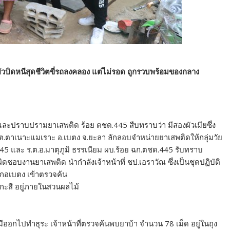
า ผัวบิดหนีสุดชีวิตขี่รถลงคลอง แต่ไม่รอด ถูกรวบพร้อมของกลาง
องกันและปราบปรามยาเสพติด ร้อย ตชด.445 สืบทราบว่า มีสองผัวเมียซึ่ง
ม.3 ต.ตาเนาะแมเราะ อ.เบตง จ.ยะลา ลักลอบจำหน่ายยาเสพติดให้กลุ่มวัย
45 และ ร.ต.อ.มาตุภูมิ ธรรเนียม ผบ.ร้อย ฉก.ตชด.445 รับทราบ
ดชอบงานยาเสพติด นำกำลังเจ้าหน้าที่ ชป.เอราวัณ ซึ่งเป็นชุดปฏิบัติ
ำเภอเบตง เข้าตรวจค้น
ังกะสี อยู่ภายในสวนผลไม้
ามีออกไปทำธุระ เจ้าหน้าที่ตรวจค้นพบยาบ้า จำนวน 78 เม็ด อยู่ในถุง