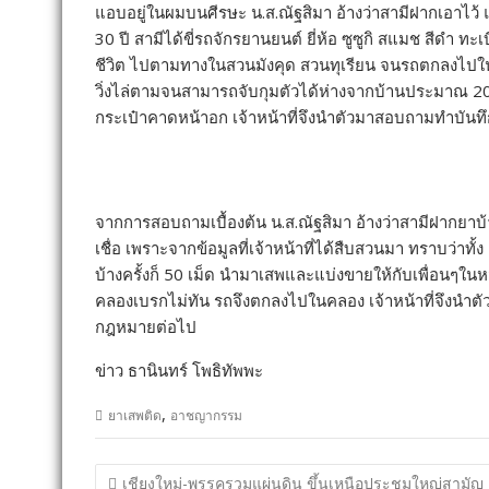
แอบอยู่ในผมบนศีรษะ น.ส.ณัฐสิมา อ้างว่าสามีฝากเอาไว้ แ
30 ปี สามีได้ขี่รถจักรยานยนต์ ยี่ห้อ ซูซูกิ สแมช สีดำ ทะเ
ชีวิต ไปตามทางในสวนมังคุด สวนทุเรียน จนรถตกลงไปในคลอง
วิ่งไล่ตามจนสามารถจับกุมตัวได้ห่างจากบ้านประมาณ 200
กระเป๋าคาดหน้าอก เจ้าหน้าที่จึงนำตัวมาสอบถามทำบันทึ
จากการสอบถามเบื้องต้น น.ส.ณัฐสิมา อ้างว่าสามีฝากยาบ้าเ
เชื่อ เพราะจากข้อมูลที่เจ้าหน้าที่ได้สืบสวนมา ทราบว่าทั้
บ้างครั้งก็ 50 เม็ด นำมาเสพและแบ่งขายให้กับเพื่อนๆในหมู
คลองเบรกไม่ทัน รถจึงตกลงไปในคลอง เจ้าหน้าที่จึงนำต
กฎหมายต่อไป
ข่าว ธานินทร์ โพธิทัพพะ
,
ยาเสพติด
อาชญากรรม
แนะแนว
เชียงใหม่-พรรครวมแผ่นดิน ขึ้นเหนือประชุมใหญ่สามัญ ค