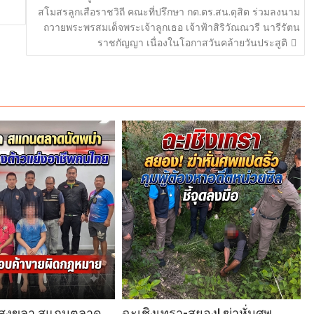
สโมสรลูกเสือราชวิถี คณะที่ปรึกษา กต.ตร.สน.ดุสิต ร่วมลงนาม
ถวายพระพรสมเด็จพระเจ้าลูกเธอ เจ้าฟ้าสิริวัณณวรี นารีรัตน
ราชกัญญา เนื่องในโอกาสวันคล้ายวันประสูติ
.สงขลา สแกนตลาด
ฉะเชิงเทรา-สยอง! ฆ่าหั่นศพ