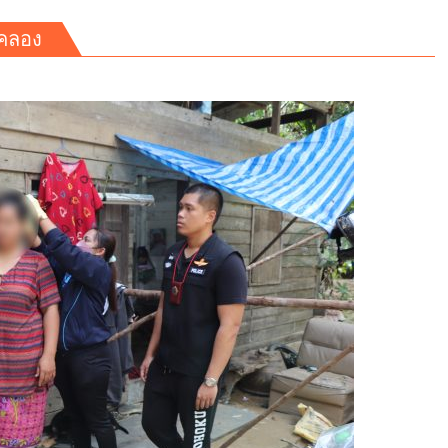
กคลอง