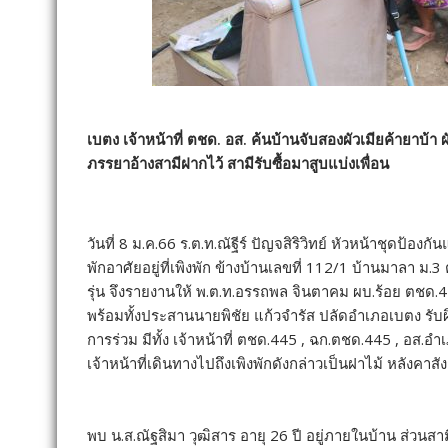
เบตง เจ้าหน้าที่ ตชด. อส. ค้นบ้านจับสองผัวเมียค้ายาบ้
ภรรยาอ้างสามีฝากไว้ สามีรับซื้อมาสูบแบ่งเพื่อน
วันที่ 8 ม.ค.66 ร.ต.ท.ณัฐีร์ ปัญจสิริวิทย์ หัวหน้าชุดป้
พักอาศัยอยู่ที่เพิงพัก ข้างบ้านเลขที่ 112/1 บ้านมาลา 
รุ่น จึงรายงานให้ พ.ต.ท.อรรถพล จินตาคม ผบ.ร้อย ตชด.4
พร้อมทั้งประสานนายพิชัย แก้วจำรัส ปลัดอำเภอเบตง รับผิ
การร่วม มีทั้ง เจ้าหน้าที่ ตชด.445 , ฉก.ตชด.445 , อส.อ
เจ้าหน้าที่เดินทางไปถึงเพิงพักดังกล่าวเป็นฝาไม้ หลังคาส
พบ น.ส.ณัฐสิมา วุฒิสาร อายุ 26 ปี อยู่ภายในบ้าน ส่วนส