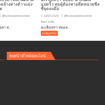
ดล้างต่างด้าวแย่ง
แปดริ้ว คุมผู้ต้องหาอดีตหน่วยซีล
ทย
ชี้จุดลงมือ
@hotnewstimeonline
24/07/2026
@hotnewstimeonline
บน
ปิดความเห็น
ลา ส...
-
ฉะเชิงเทรา-สยอง!...
ฉะเชิงเทรา-
ขลา
สยอง!
อาชญากรรม
ฆ่า
หั่น
ศพ
แปดริ้ว
ฮอตนิวส์ไทม์ออนไลน์
้าง
คุม
ว
ผู้
ต้องหา
อดีต
หน่วย
ซีล
ชี้
จุด
ลงมือ