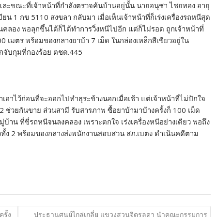
ละขณะที่เจ้าหน้าที่กำลังตรวจค้นบ้านอยู่นั้น นายอนุชา ไชยทอง อายุ
บียน 1 กข 5110 สงขลา กลับมา เมื่อเห็นเจ้าหน้าที่ก็เร่งเครื่องรถหนีสุด
 พอลุกขึ้นได้ก็ได้ทำการวิ่งหนีไปอีก แต่ก็ไม่รอด ถูกเจ้าหน้าที่
 เมตร พร้อมของกลางยาบ้า 7 เม็ด ในกล่องเหล็กสีเขียวอยู่ใน
กจับกุมที่กองร้อย ตชด.445
อาไว้ก่อนที่จะออกไปทำธุระข้างนอกเมื่อเช้า แต่เจ้าหน้าที่ไม่ปักใจ
ง 2 ช่วยกันขาย ส่วนสามี รับสารภาพ ซื้อยาบ้ามาบ้างครั้งก็ 100 เม็ด
่บ้าน ที่ขี่รถหนีจนลงคลอง เพราะตกใจ เร่งเครื่องหนีอย่างเดียว พอถึง
ัวทั้ง 2 พร้อมของกลางส่งพนักงานสอบสวน สภ.เบตง ดำเนินคดีตาม
รั้ง
ประธานศูนย์ไกล่เกลี่ย แขวงสวนจิตรลดา นำคณะกรรมการ