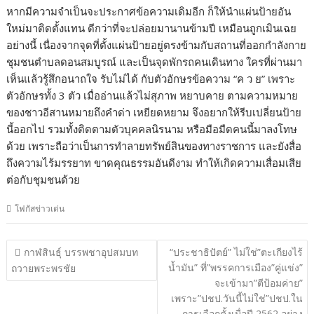
หากมีความจำเป็นจะประกาศข้อความเดิมอีก ก็ให้นำแผ่นป้ายอัน
ใหม่มาติดตั้งแทน ดีกว่าที่จะปล่อยมานานข้ามปี เหมือนถูกเมินเฉย
อย่างนี้ เนื่องจากจุดที่ตั้งแผ่นป้ายอยู่ตรงข้ามกับสถานที่ออกกำลังกาย
ชุมชนตำบลดอนสมบูรณ์ และเป็นจุดพักรถคนเดินทาง ใครที่ผ่านมา
เห็นแล้วรู้สึกอนาถใจ รับไม่ได้ กับตัวอักษรข้อความ “ค ว ย” เพราะ
ตัวอักษรทั้ง 3 ตัว เมื่ออ่านแล้วไม่สุภาพ หยาบคาย ตามความหมาย
ของชาวอีสานหมายถึงคำด่า เหยียดหยาม จึงอยากให้รีบเปลี่ยนป้าย
นี้ออกไป รวมทั้งติดตามตัวบุคคลนิรนาม หรือมือมืดคนนี้มาลงโทษ
ด้วย เพราะถือว่าเป็นการทำลายทรัพย์สินของทางราชการ และยังสื่อ
ถึงความไร้มรรยาท ขาดคุณธรรมอันดีงาม ทำให้เกิดความเสื่อมเสีย
ต่อกับชุมชนด้วย
โฟกัสข่าวเด่น
แนะแนว
กาฬสินธุ์ บรรพชาอุปสมบท
“ประชาธิปัตย์” ไม่ใช่”ตะเกียงไร้
เรื่อง
น้ำมัน” ที่”พรรคการเมือง”คู่แข่ง”
ถวายพระพรชัย
จะเข้ามา”ตีป้อมค่าย”
เพราะ”ปชป.วันนี้ไม่ใช่”ปชป.ใน
การเลือกตั้งเมื่อปี 2562 อย่าง