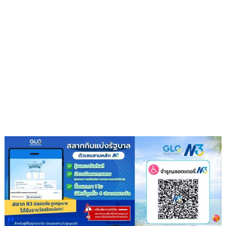
ซ์
กรีน
ผนึก
กำลัง
IWRM
ลง
นาม
ซื้อ
ขาย
น้ำ
เพื่อ
อุตสาหกรรม
เสริม
ความ
มั่นคง
ระบบ
สาธารณูปโภค
รองรับ
การ
เติบโต
เขต