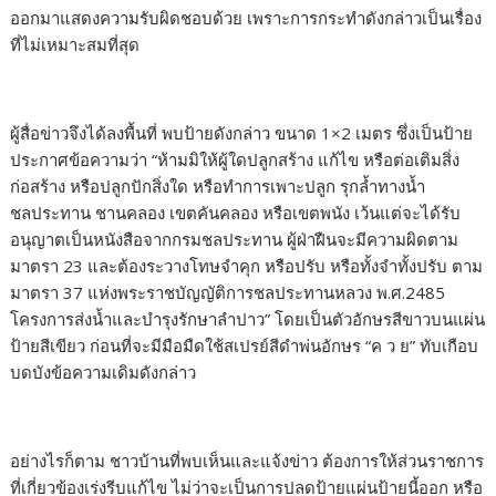
ออกมาแสดงความรับผิดชอบด้วย เพราะการกระทำดังกล่าวเป็นเรื่อง
ที่ไม่เหมาะสมที่สุด
ผู้สื่อข่าวจึงได้ลงพื้นที่ พบป้ายดังกล่าว ขนาด 1×2 เมตร ซึ่งเป็นป้าย
ประกาศข้อความว่า “ห้ามมิให้ผู้ใดปลูกสร้าง แก้ไข หรือต่อเติมสิ่ง
ก่อสร้าง หรือปลูกปักสิ่งใด หรือทำการเพาะปลูก รุกล้ำทางน้ำ
ชลประทาน ชานคลอง เขตคันคลอง หรือเขตพนัง เว้นแต่จะได้รับ
อนุญาตเป็นหนังสือจากกรมชลประทาน ผู้ฝ่าฝืนจะมีความผิดตาม
มาตรา 23 และต้องระวางโทษจำคุก หรือปรับ หรือทั้งจำทั้งปรับ ตาม
มาตรา 37 แห่งพระราชบัญญัติการชลประทานหลวง พ.ศ.2485
โครงการส่งน้ำและบำรุงรักษาลำปาว” โดยเป็นตัวอักษรสีขาวบนแผ่น
ป้ายสีเขียว ก่อนที่จะมีมือมืดใช้สเปรย์สีดำพ่นอักษร “ค ว ย” ทับเกือบ
บดบังข้อความเดิมดังกล่าว
อย่างไรก็ตาม ชาวบ้านที่พบเห็นและแจ้งข่าว ต้องการให้ส่วนราชการ
ที่เกี่ยวข้องเร่งรีบแก้ไข ไม่ว่าจะเป็นการปลดป้ายแผ่นป้ายนี้ออก หรือ