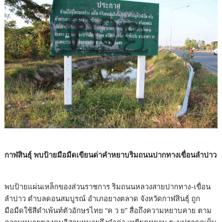
กาฬสินธุ์ พบป้ายมือมืดเขียนด่าคำหยาบริมถนนปากทางเขื่อนลำปาว
พบป้ายแผ่นเหล็กของส่วนราชการ ริมถนนหลวงสายปากทาง-เขื่อน
ลำปาว ตำบลดอนสมบูรณ์ อำเภอยางตลาด จังหวัดกาฬสินธุ์ ถูก
มือมืดใช้สีดำเพ้นท์ตัวอักษรไทย “ค ว ย” สื่อถึงความหยาบคาย ตาม