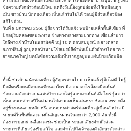
ความหมายของคนอีสานหมายถึงคำด่า เหยียดหยาม ระบุปรากฏเห็น
ข้อความดังกล่าวก่อนปีใหม่ แต่ถึงวันนี้ยังถูกปล่อยทิ้งไว้เหมือนถูก
เมิน ชาวบ้าน นักท่องเที่ยว เห็นแล้วรับไม่ได้ วอนผู้มีส่วนเกี่ยวข้อง
แก้ไขด่วน
วันที่ 8 มกราคม 2566 ผู้สื่อข่าวได้รับแจ้ง พบป้ายเหล็กพื้นสีเขียว ที่
ปักอยู่ริมคลองชลประทาน ข้างทางหลวงสายปากทาง-เขื่อนลำปาว
ใกล้ทางเข้าบ้านโนนสามัคคี หมู่ 10 ต.ดอนสมบูรณ์ อ.ยางตลาด
จ.กาฬสินธุ์ ถูกบุคคลนิรนามใช้สเปรย์สีดำพ่นเป็นตัวอักษรไทย “ค ว
ย” ขนาดใหญ่ บดบังข้อความเดิมที่ปรากฏอยู่บนแผ่นป้ายเกือบมิด
ทั้งนี้ ชาวบ้าน นักท่องเที่ยว ผู้สัญจรผ่านไปมา เห็นแล้วรู้สึกไม่ดี ไม่รู้
มือมืดหรือคนมือบอนเขียนด่าใคร มีเจตนาอะไรถึงลงมือเพ้นท์
ข้อความดังกล่าวบนแผ่นป้าย และไม่รู้แอบมาเพ้นท์เมื่อไหร่ รู้แต่ว่า
เห็นก่อนเทศกาลปีใหม่ ผ่านไปมามองเห็นเด่นหรา ชัดเจน เพราะตั้ง
อยู่ข้างถนนสายหลัก หรือถนนยุทธศาสตร์ท่องเที่ยวสู่เขื่อนลำปาว มี
รถยนต์ในพื้นที่และต่างถิ่นสัญจรผ่านวันละกว่า 2,000 คัน ทั้งนี้
ต้องการบอกผ่านสื่อมวลชน ช่วยเป็นกระบอกเสียงฝากถึงส่วน
ราชการที่เกี่ยวข้องรีบแก้ไข และฝากไปถึงเจ้าของตัวอักษรดังกล่าว