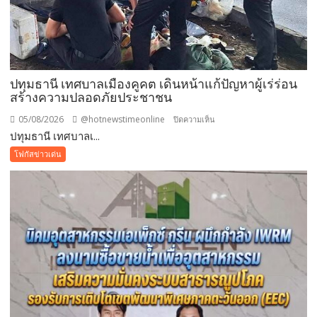
นงนุช
พัทยา
มอบ
ของ
ขวัญ
ปทุมธานี เทศบาลเมืองคูคต เดินหน้าแก้ปัญหาผู้เร่ร่อน
วัน
สร้างความปลอดภัยประชาชน
แม่
แห่ง
05/08/2026
@hotnewstimeonline
บน
ปิดความเห็น
ชาติ
ปทุมธานี เทศบาลเ...
ปทุมธานี
แทน
เทศบาล
โฟกัสข่าวเด่น
คำ
เมือง
ว่า
คูคต
รัก
เดิน
ชวน
หน้า
ลูก
แก้
พา
ปัญหา
แม่
ผู้
เที่ยว
เร่ร่อน
สร้าง
ความ