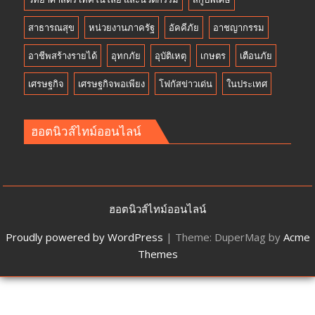
สาธารณสุข
หน่วยงานภาครัฐ
อัคคีภัย
อาชญากรรม
อาชีพสร้างรายได้
อุทกภัย
อุบัติเหตุ
เกษตร
เตือนภัย
เศรษฐกิจ
เศรษฐกิจพอเพียง
โฟกัสข่าวเด่น
ในประเทศ
ฮอตนิวส์ไทม์ออนไลน์
ฮอตนิวส์ไทม์ออนไลน์
Proudly powered by WordPress
|
Theme: DuperMag by
Acme
Themes