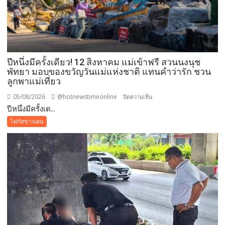
ปีหนึ่งมีครั้งเดียว! 12 สิงหาคม แม่เข้าฟรี สวนนงนุช
พัทยา มอบของขวัญวันแม่แห่งชาติ แทนคำว่ารัก ชวน
ลูกพาแม่เที่ยว
05/08/2026
@hotnewstimeonline
บน
ปิดความเห็น
ปีหนึ่งมีครั้งเด...
ปี
หนึ่ง
โฟกัสข่าวเด่น
มี
ครั้ง
เดียว!
12
สิงหาคม
แม่
เข้า
ฟรี
สวน