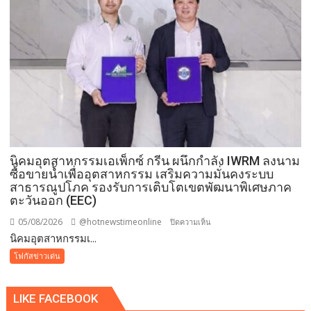
ปลอดภัย
ประชาชน
นิคมอุตสาหกรรมเอเพ็กซ์ กรีน ผนึกกำลัง IWRM ลงนาม
ซื้อขายน้ำเพื่ออุตสาหกรรม เสริมความมั่นคงระบบ
สาธารณูปโภค รองรับการเติบโตเขตพัฒนาพิเศษภาค
ตะวันออก (EEC)
05/08/2026
@hotnewstimeonline
บน
ปิดความเห็น
​นิคมอุตสาหกรรมเ...
นิคม
โฟกัสข่าวเด่น
อุตสาหกรรม
เอ
LIKE FACEBOOK
เพ็ก