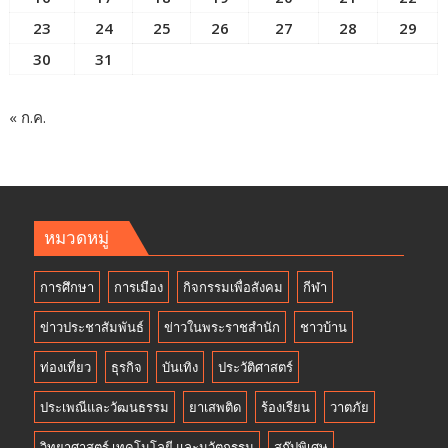
23
24
25
26
27
28
29
30
31
« ก.ค.
หมวดหมู่
การศึกษา
การเมือง
กิจกรรมเพื่อสังคม
กีฬา
ข่าวประชาสัมพันธ์
ข่าวในพระราชสำนัก
ชาวบ้าน
ท่องเที่ยว
ธุรกิจ
บันเทิง
ประวัติศาสตร์
ประเพณีและวัฒนธรรม
ยาเสพติด
ร้องเรียน
วาตภัย
วิทยาศาสตร์ เทคโนโลยี และนวัตกรรม
สกู๊ปพิเศษ