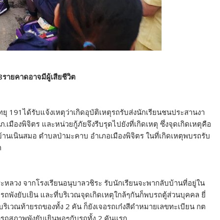
รายคาดอาจมีผู้เสียชีวิต
ยุ 191ได้รับแจ้งเหตุว่าเกิดอุบัติเหตุรถรับส่งนักเรียนชนประสานงา
เมืองพิจิตร และหน่วยกู้ภัยจึงรีบรุดไปยังที่เกิดเหตุ ซึ่งจุดเกิดเหตุคือ
นเนินสมอ ตำบลป่ามะคาบ อำเภอเมืองพิจิตร ในที่เกิดเหตุพบรถรับ
ก
ระหลวง จากโรงเรียนอนุบาลวชิระ รับนักเรียนจะพากลับบ้านที่อยู่ใน
ังยับเยิน และที่บริเวณจุดเกิดเหตุใกล้ๆกันก็พบรถตู้ส่วนบุคคล ยี่
ริเวณท้ายรถของทั้ง 2 คัน ก็ยังเจอรถเก๋งสีดำหมายเลขทะเบียน กต
รถสภาพพังยับเยินพอๆกับรถทั้ง 2 คันแรก