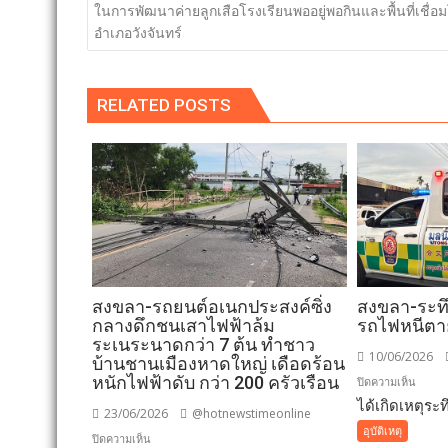
เรื่อง
ในการพัฒนาค่ายลูกเสือโรงเรียนพออยู่พอกินและพื้นที่เชื่อ
อำเภอวังจันทร์
RELATED POSTS
สงขลา-รถยนต์อเนกประสงค์ซิ่ง
สงขลา-ระท
กลางดึกชนเสาไฟฟ้าล้ม
รถไฟหนีตา
ระเนระนาดกว่า 7 ต้น ทำชาว
10/06/2026
บ้านชานเมืองหาดใหญ่ เดือดร้อน
หนักไฟฟ้าดับ กว่า 200 ครัวเรือน
บน
ปิดความเห็น
ได้เกิดเหตุระทึ
สงขลา
23/06/2026
@hotnewstimeonline
ระทึก
อุบัติเหตุ
บน
ปิดความเห็น
หนุ่ม