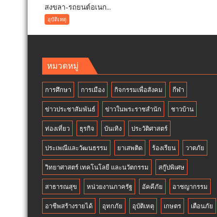
สงขลา-รถยนต์อเนก...
สงขลา-
โดด
รถยนต์
อุบัติเหตุ
สะพา
อเนกประสงค์
รถไฟ
ซิ่ง
หนี
กลาง
ตาย
ดึก
แขน
หมวดหมู่
ชน
ขา
เสา
หัก
การศึกษา
การเมือง
กิจกรรมเพื่อสังคม
กีฬา
ไฟฟ้า
หวิด
ล้ม
ดับ
ข่าวประชาสัมพันธ์
ข่าวในพระราชสำนัก
ชาวบ้าน
ระเนระนาด
กว่า
ท่องเที่ยว
ธุรกิจ
บันเทิง
ประวัติศาสตร์
7
ต้น
ประเพณีและวัฒนธรรม
ยาเสพติด
ร้องเรียน
วาตภัย
ทำ
ชาว
วิทยาศาสตร์ เทคโนโลยี และนวัตกรรม
สกู๊ปพิเศษ
บ้าน
สาธารณสุข
หน่วยงานภาครัฐ
อัคคีภัย
อาชญากรรม
ชานเมือง
หาดใหญ่
อาชีพสร้างรายได้
อุทกภัย
อุบัติเหตุ
เกษตร
เตือนภัย
เดือด