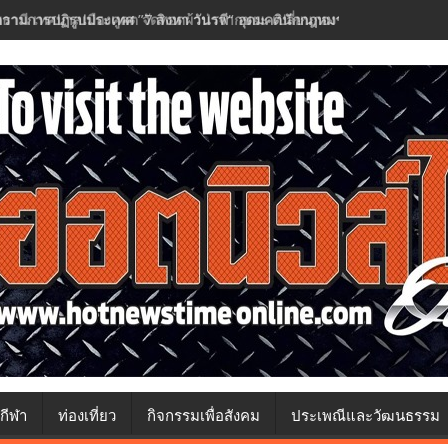
วามการปฏิรูปประเทศ ”7 สิงหา วันรพี“ อุดมคตินักกฎหมายภายใต้วิกฤติศรั
กีฬา
ท่องเที่ยว
กิจกรรมเพื่อสังคม
ประเพณีและวัฒนธรรม