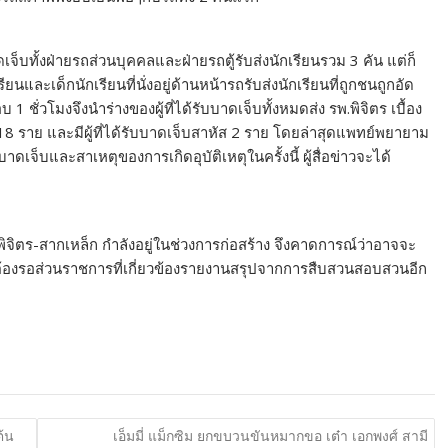
าดเจ็บทั้งฝ่ายรถส่วนบุคคลและฝ่ายรถตู้รับส่งนักเรียนรวม 3 คัน แต่ก็
และเด็กนักเรียนที่นั่งอยู่ด้านหน้ารถรับส่งนักเรียนที่ถูกชนถูกอัด
อบ 1 ชั่วโมงจึงนำร่างของผู้ที่ได้รับบาดเจ็บทั้งหมดส่ง รพ.พิจิตร เบื้อง
 18 ราย และมีผู้ที่ได้รับบาดเจ็บสาหัส 2 ราย โดยล่าสุดแพทย์พยายาม
บบาดเจ็บและสาเหตุของการเกิดอุบัติเหตุในครั้งนี้ ผู้สื่อข่าวจะได้
พิจิตร-สากเหล็ก กำลังอยู่ในช่วงการก่อสร้าง จึงคาดการณ์ว่าอาจจะ
 ซึ่งคงต้องรอส่วนราชการที่เกี่ยวข้องรายงานสรุปจากการสืบสวนสอบสวนอีก
้น
เอ็มมี่ แม็กซิม ยกขบวนขันหมากขอ เต๋า เอกพงศ์ สามี