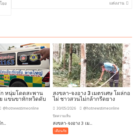
แต่งงาน
มโยง
ึก หนุ่มโดดสะพาน
สงขลา-จงอาง 3 เมตรเศษ โผล่กอ
ย แขนขาหักหวิดดับ
ไผ่ ชาวสวนไม่กล้ากรีดยาง
@hotnewstimeonline
30/05/2026
@hotnewstimeonline
บน
ปิดความเห็น
ก...
-
สงขลา-จงอาง 3 เม...
สงขลา-
จงอาง
เตือนภัย
3