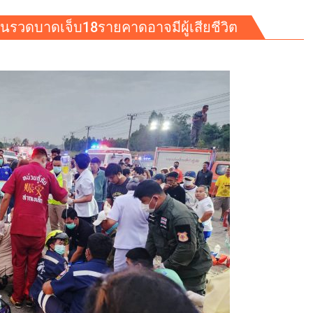
ันรวดบาดเจ็บ18รายคาดอาจมีผู้เสียชีวิต