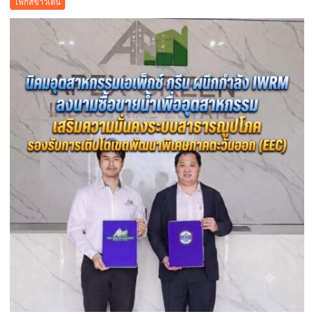
โฟกัสข่าวเด่น
คำ
เมือง
ว่า
คูคต
รัก
เดิน
ชวน
หน้า
ลูก
แก้
พา
ปัญหา
แม่
ผู้
เที่ยว
เร่ร่อน
สร้าง
ความ
ปลอดภัย
ประชาชน