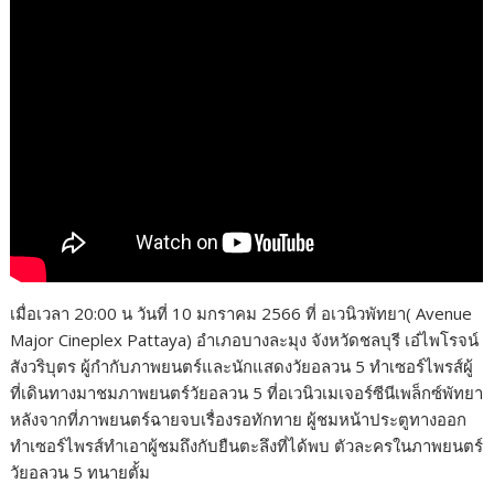
เมื่อเวลา 20:00 น วันที่ 10 มกราคม 2566 ที่ อเวนิวพัทยา( Avenue
Major Cineplex Pattaya) อำเภอบางละมุง จังหวัดชลบุรี เอ๋ไพโรจน์
สังวริบุตร ผู้กำกับภาพยนตร์และนักแสดงวัยอลวน 5 ทำเซอร์ไพรส์ผู้
ที่เดินทางมาชมภาพยนตร์วัยอลวน 5 ที่อเวนิวเมเจอร์ซีนีเพล็กซ์พัทยา
หลังจากที่ภาพยนตร์ฉายจบเรื่องรอทักทาย ผู้ชมหน้าประตูทางออก
ทำเซอร์ไพรส์ทำเอาผู้ชมถึงกับยืนตะลึงที่ได้พบ ตัวละครในภาพยนตร์
วัยอลวน 5 ทนายตั้ม