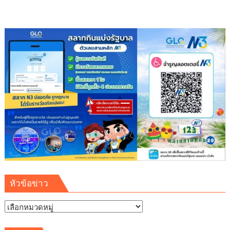
เพื่อ
อุตสาหกรรม
เสริม
ความ
มั่นคง
ระบบ
สาธารณูปโภค
รองรับ
การ
เติบโต
เขต
พัฒนา
พิเศษ
ภาค
ตะวัน
ออก
หัวข้อข่าว
(EEC)
หัวข้อ
ข่าว