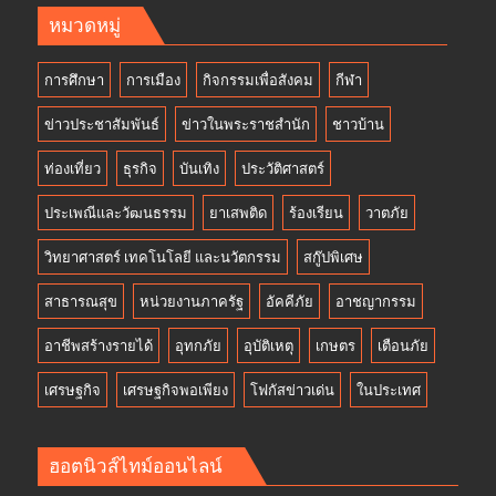
หมวดหมู่
การศึกษา
การเมือง
กิจกรรมเพื่อสังคม
กีฬา
ข่าวประชาสัมพันธ์
ข่าวในพระราชสำนัก
ชาวบ้าน
ท่องเที่ยว
ธุรกิจ
บันเทิง
ประวัติศาสตร์
ประเพณีและวัฒนธรรม
ยาเสพติด
ร้องเรียน
วาตภัย
วิทยาศาสตร์ เทคโนโลยี และนวัตกรรม
สกู๊ปพิเศษ
สาธารณสุข
หน่วยงานภาครัฐ
อัคคีภัย
อาชญากรรม
อาชีพสร้างรายได้
อุทกภัย
อุบัติเหตุ
เกษตร
เตือนภัย
เศรษฐกิจ
เศรษฐกิจพอเพียง
โฟกัสข่าวเด่น
ในประเทศ
ฮอตนิวส์ไทม์ออนไลน์