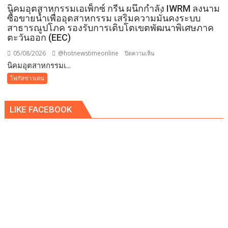
นิคมอุตสาหกรรมเอเพ็กซ์ กรีน ผนึกกำลัง IWRM ลงนาม
ซื้อขายน้ำเพื่ออุตสาหกรรม เสริมความมั่นคงระบบ
สาธารณูปโภค รองรับการเติบโตเขตพัฒนาพิเศษภาค
ตะวันออก (EEC)
05/08/2026
@hotnewstimeonline
บน
ปิดความเห็น
​นิคมอุตสาหกรรมเ...
นิคม
โฟกัสข่าวเด่น
อุตสาหกรรม
เอ
LIKE FACEBOOK
เพ็ก
ซ์
กรีน
ผนึก
กำลัง
IWRM
ลง
นาม
ซื้อ
ขาย
น้ำ