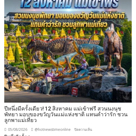
ปีหนึ่งมีครั้งเดียว! 12 สิงหาคม แม่เข้าฟรี สวนนงนุช
พัทยา มอบของขวัญวันแม่แห่งชาติ แทนคำว่ารัก ชวน
ลูกพาแม่เที่ยว
05/08/2026
@hotnewstimeonline
บน
ปิดความเห็น
ปี