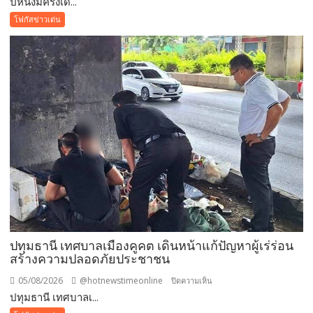
ปีหนึ่งมีครั้งเด...
หนึ่ง
โฟกัสข่าวเด่น
มี
ครั้ง
เดียว!
12
สิงหาคม
แม่
เข้า
ฟรี
สวน
นงนุช
พัทยา
มอบ
ของ
ขวัญ
ปทุมธานี เทศบาลเมืองคูคต เดินหน้าแก้ปัญหาผู้เร่ร่อน
วัน
สร้างความปลอดภัยประชาชน
แม่
แห่ง
05/08/2026
@hotnewstimeonline
บน
ปิดความเห็น
ชาติ
ปทุมธานี เทศบาลเ...
ปทุมธานี
แทน
เทศบาล