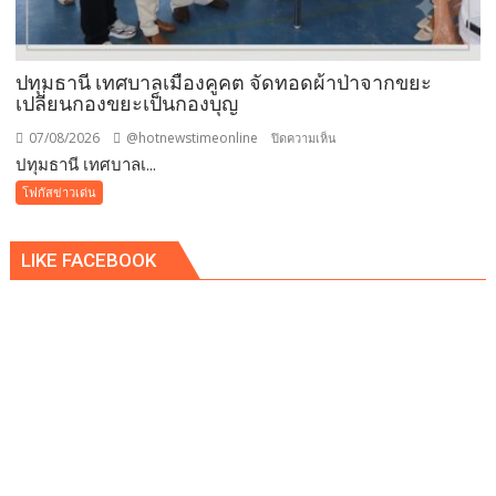
ทันที
ปรับ
ขั้น
ต่ำ
ปทุมธานี เทศบาลเมืองคูคต จัดทอดผ้าป่าจากขยะ
20,000
เปลี่ยนกองขยะเป็นกองบุญ
บาท
07/08/2026
@hotnewstimeonline
บน
ปิดความเห็น
พร้อม
ปทุมธานี เทศบาลเ...
ปทุมธานี
จ่อ
เทศบาล
โฟกัสข่าวเด่น
ฟ้อง
เมือง
ดำเนิน
คูคต
คดี
LIKE FACEBOOK
จัด
ทอด
ผ้าป่า
จาก
ขยะ
เปลี่ยน
กอง
ขยะ
เป็นก
อง