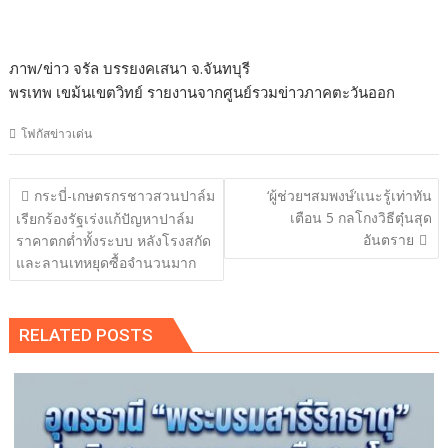
ภาพ/ข่าว จรัล บรรยงคเสนา จ.จันทบุรี
พรเทพ เขม้นเขตวิทย์ รายงานจากศูนย์รวมข่าวภาคตะวันออก
โฟกัสข่าวเด่น
แนะแนว
กระบี่-เกษตรกรชาวสวนปาล์ม
‘ผู้ช่วยฯสมพงษ์’แนะรู้เท่าทัน
เรื่อง
เตือน 5 กลโกงวิธีตุ๋นสุด
เรียกร้องรัฐเร่งแก้ปัญหาปาล์ม
อันตราย
ราคาตกต่ำทั้งระบบ หลังโรงสกัด
และลานเทหยุดซื้อจำนวนมาก
RELATED POSTS