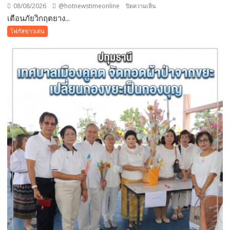
08/08/2026
@hotnewstimeonline
บน
ปิดความเห็น
โลก
เตือนภัยวิกฤตยาง...
เตือน
ภัย
โฟกัสข่าวเด่น
วิกฤต
ยางพารา!
สั่ง
ห้าม
ใช้
“สาร
จับ
ตัว
ยาง
ชนิด
ผง-
ผงขาว”
โรงงาน
ประกาศ
ปฏิเสธ
รับ
ซื้อ