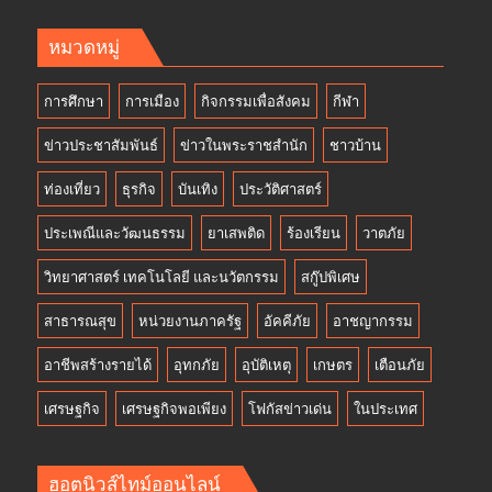
หมวดหมู่
การศึกษา
การเมือง
กิจกรรมเพื่อสังคม
กีฬา
ข่าวประชาสัมพันธ์
ข่าวในพระราชสำนัก
ชาวบ้าน
ท่องเที่ยว
ธุรกิจ
บันเทิง
ประวัติศาสตร์
ประเพณีและวัฒนธรรม
ยาเสพติด
ร้องเรียน
วาตภัย
วิทยาศาสตร์ เทคโนโลยี และนวัตกรรม
สกู๊ปพิเศษ
สาธารณสุข
หน่วยงานภาครัฐ
อัคคีภัย
อาชญากรรม
อาชีพสร้างรายได้
อุทกภัย
อุบัติเหตุ
เกษตร
เตือนภัย
เศรษฐกิจ
เศรษฐกิจพอเพียง
โฟกัสข่าวเด่น
ในประเทศ
ฮอตนิวส์ไทม์ออนไลน์