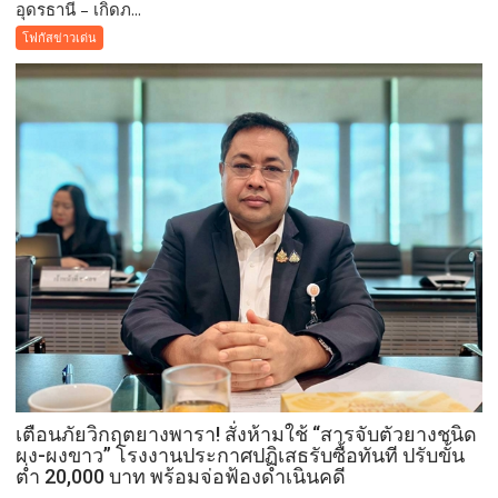
อุดรธานี – เกิดภ...
อุดรธานี
–“พระบรม
โฟกัสข่าวเด่น
สารีริกธาตุ”
ประดิษฐาน
ณ
มหกรรม
พืช
สวน
โลก
อุดรธานี
2569
เปิด
พื้นที่
แห่ง
ศรัทธา
คู่
ขนาน
มหกรรม
เตือนภัยวิกฤตยางพารา! สั่งห้ามใช้ “สารจับตัวยางชนิด
พืช
ผง-ผงขาว” โรงงานประกาศปฏิเสธรับซื้อทันที ปรับขั้น
สวน
ต่ำ 20,000 บาท พร้อมจ่อฟ้องดำเนินคดี
ระดับ