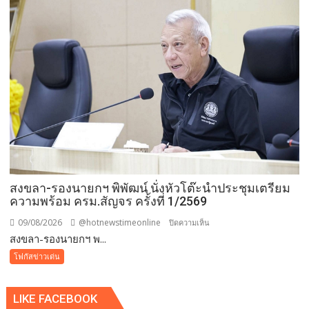
แม่
ของ
แผ่น
ดิน”
เดิน–
วิ่ง
การ
กุศล
วัน
แม่
กว่า
๕๐๐
สงขลา-รองนายกฯ พิพัฒน์ นั่งหัวโต๊ะนำประชุมเตรียม
คน
ความพร้อม ครม.สัญจร ครั้งที่ 1/2569
ต้าน
ยา
09/08/2026
@hotnewstimeonline
บน
ปิดความเห็น
เสพ
สงขลา-รองนายกฯ พ...
สงขลา-
ติด
รอง
โฟกัสข่าวเด่น
นา
ยกฯ
LIKE FACEBOOK
พิพัฒน์