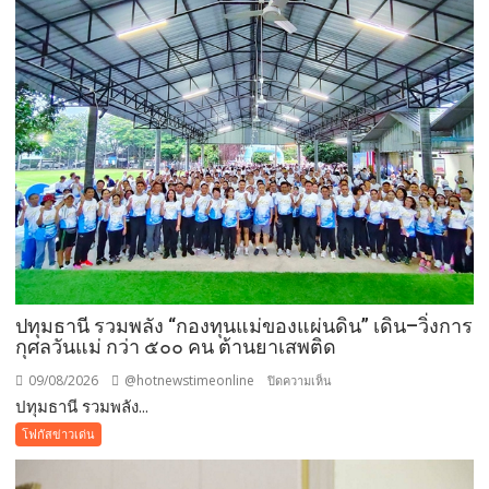
เบื้อง
ต้นทาง
โรงเรียน
ญว.
ได้
ปิด
ประตู
ทั้งหมด
ปทุมธานี รวมพลัง “กองทุนแม่ของแผ่นดิน” เดิน–วิ่งการ
กุศลวันแม่ กว่า ๕๐๐ คน ต้านยาเสพติด
09/08/2026
@hotnewstimeonline
บน
ปิดความเห็น
ปทุมธานี รวมพลัง...
ปทุมธานี
รวม
โฟกัสข่าวเด่น
พลัง
“กองทุน