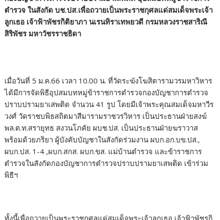
ตำรวจ ในสังกัด บช.ปส.เพื่อถวายเป็นพระราชกุศลแด่สมเด็จพระเจ้า
ลูกเธอ เจ้าฟ้าพัชรกิติยาภา นเรนทิราเทพยวดี กรมหลวงราชสาริณี
สิริพัชร มหาวัชรราชธิดา
เมื่อวันที่ 5 ม.ค.66 เวลา 10.00 น. ที่วัดระฆังโฆสิตารามวรมหาวิหาร
ได้มีการจัดพิธีอุปสมบทหมู่ข้าราชการตำรวจกองบัญชาการตำรวจ
ปราบปรามยาเสพติด จำนวน 41 รูป โดยมีเจ้าพระคุณสมเด็จมหาวีร
วงศ์ วัดราชบพิธสถิตมาสีมารามราชวรวิหาร เป็นประธานฝ่ายสงฆ์
พล.ต.ท.สรายุทธ สงวนโภคัย ผบช.ปส. เป็นประธานฝ่ายฆราวาส
พร้อมด้วยภริยา ผู้บังคับบัญชาในสังกัดร่วมงาน ผบก.อก.บข.ปส.,
ผบก.ปส. 1-4 ,ผบก.สกส. ผบก.ขส. แม่บ้านตำรวจ และข้าราชการ
ตำรวจในสังกัดกองบัญชาการตำรวจปราบปรามยาเสพติด เข้าร่วม
พิธีฯ
ทั้งนี้เพื่อถวายเป็นพระราชกุศลแด่สมเด็จพระเจ้าลูกเธอ เจ้าฟ้าพัชรกิ