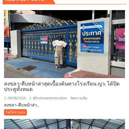
สงขลา-คืบหน้าล่าสุดเบื้องต้นทางโรงเรียน ญว. ได้ปิด
ประตูทั้งหมด
09/08/2026
@hotnewstimeonline
บน
ปิดความเห็น
สงขลา-คืบหน้าล่า...
สงขลา-
คืบ
โฟกัสข่าวเด่น
หน้า
ล่าสุด