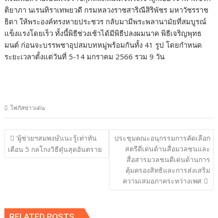
ติยาภา นเรนทิราเทพยวดี กรมหลวงราชสาริณีสิริพัชร มหาวัชรราช
ธิดา ให้พระองค์ทรงหายประชวร กลับมามีพระพลานามัยที่สมบูรณ์
แข็งแรงโดยเร็ว ทั้งนี้พิธีช่วงเช้าได้มีพิธีปลงผมนาค พิธีเจริญพุทธ
มนต์ ก่อนจะบรรพชาอุปสมบทหมู่พร้อมกันทั้ง 41 รูป โดยกำหนด
ระยะเวลาตั้งแต่วันที่ 5-14 มกราคม 2566 รวม 9 วัน
โฟกัสข่าวเด่น
แนะแนว
‘ผู้ช่วยฯสมพงษ์’แนะรู้เท่าทัน
ประชุมคณะอนุกรรมการคัดเลือก
เรื่อง
สตรีดีเด่นด้านสื่อมวลชนและ
เตือน 5 กลโกงวิธีตุ๋นสุดอันตราย
สื่อสารมวลชนดีเด่นด้านการ
คุ้มครองสิทธิและการส่งเสริม
ความเสมอภาคระหว่างเพศ
RELATED POSTS