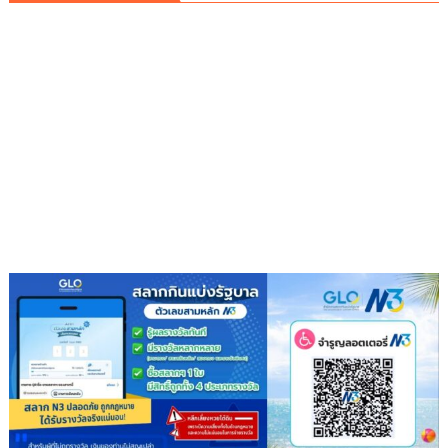
นั่ง
หัว
โต๊ะ
นำ
ประชุม
เตรียม
ความ
พร้อม
ครม.สัญจร
ครั้ง
ที่
1/2569