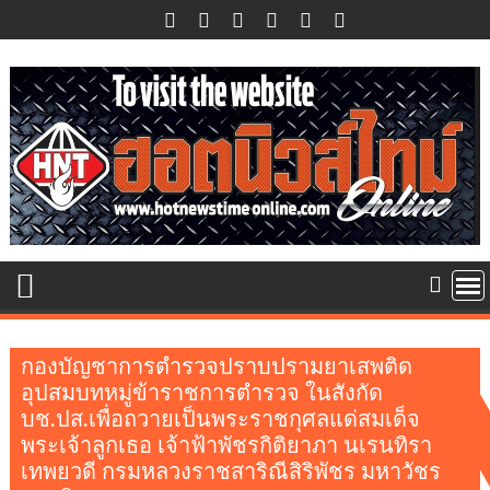
Skip
to
content
กองบัญชาการตำรวจปราบปรามยาเสพติด
อุปสมบทหมู่ข้าราชการตำรวจ ในสังกัด
บช.ปส.เพื่อถวายเป็นพระราชกุศลแด่สมเด็จ
พระเจ้าลูกเธอ เจ้าฟ้าพัชรกิติยาภา นเรนทิรา
เทพยวดี กรมหลวงราชสาริณีสิริพัชร มหาวัชร