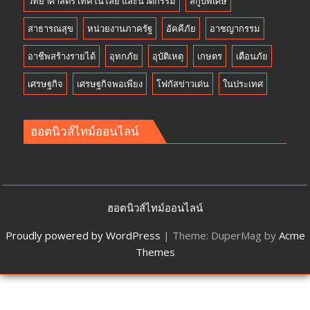
วิทยาศาสตร์ เทคโนโลยี และนวัตกรรม
สกู๊ปพิเศษ
สาธารณสุข
หน่วยงานภาครัฐ
อัคคีภัย
อาชญากรรม
อาชีพสร้างรายได้
อุทกภัย
อุบัติเหตุ
เกษตร
เตือนภัย
เศรษฐกิจ
เศรษฐกิจพอเพียง
โฟกัสข่าวเด่น
ในประเทศ
ฮอตนิวส์ไทม์ออนไลน์
ฮอตนิวส์ไทม์ออนไลน์
Proudly powered by WordPress
|
Theme: DuperMag by
Acme
Themes