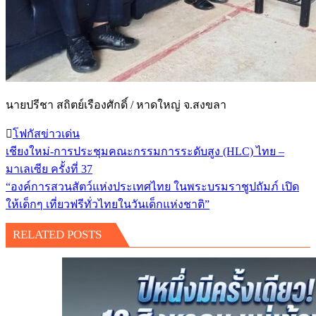
นายปรีชา สถิตย์เรืองศักดิ์ / หาดใหญ่ จ.สงขลา
โฟกัสข่าวเด่น
เชียงใหม่-การประชุมคณะกรรมการระดับสูง (HLC) ไทย –
แนะแนว
มาเลเซีย ครั้งที่ 37
เรื่อง
“องค์การสวนสัตว์แห่งประเทศไทย ในพระบรมราชูปถัมภ์ เปิด
ให้เด็กๆ เที่ยวฟรีทั่วไทยในวันเด็กแห่งชาติ”
RELATED POSTS