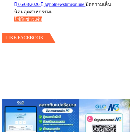
บน
05/08/2026
@hotnewstimeonline
ปิดความเห็น
​นิคมอุตสาหกรรมเ...
นิคม
โฟกัสข่าวเด่น
อุตสาหกร
เอ
LIKE FACEBOOK
เพ็ก
ซ์
กรีน
ผนึก
กำลัง
IWRM
ลง
นาม
ซื้อ
ขาย
น้ำ
เพื่อ
อุตสาหกร