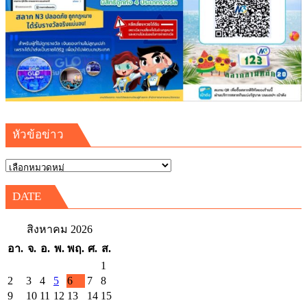
เสริม
ความ
มั่นคง
ระบบ
สาธารณู
รองรับ
การ
เติบโต
หัวข้อข่าว
เขต
พัฒนา
หัวข้อ
พิเศษ
ข่าว
ภาค
DATE
ตะวัน
ออก
สิงหาคม 2026
(EEC)
อา.
จ.
อ.
พ.
พฤ.
ศ.
ส.
1
2
3
4
5
6
7
8
9
10
11
12
13
14
15