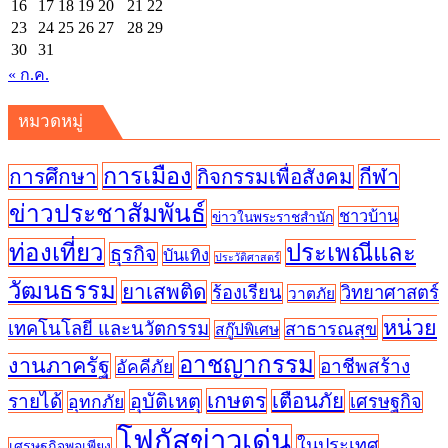
16
17
18
19
20
21
22
23
24
25
26
27
28
29
30
31
« ก.ค.
หมวดหมู่
การเมือง
การศึกษา
กีฬา
กิจกรรมเพื่อสังคม
ข่าวประชาสัมพันธ์
ชาวบ้าน
ข่าวในพระราชสำนัก
ท่องเที่ยว
ประเพณีและ
ธุรกิจ
บันเทิง
ประวัติศาสตร์
วัฒนธรรม
ยาเสพติด
ร้องเรียน
วิทยาศาสตร์
วาตภัย
หน่วย
เทคโนโลยี และนวัตกรรม
สาธารณสุข
สกู๊ปพิเศษ
อาชญากรรม
งานภาครัฐ
อาชีพสร้าง
อัคคีภัย
เกษตร
อุบัติเหตุ
เตือนภัย
รายได้
อุทกภัย
เศรษฐกิจ
โฟกัสข่าวเด่น
ในประเทศ
เศรษฐกิจพอเพียง