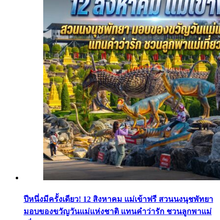
ปีหนึ่งมีครั้งเดียว! 12 สิงหาคม แม่เข้าฟรี สวนนงนุชพัทยา
มอบของขวัญวันแม่แห่งชาติ แทนคำว่ารัก ชวนลูกพาแม่