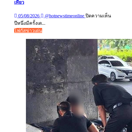
เที่ยว
บน
05/08/2026
@hotnewstimeonline
ปิดความเห็น
ปี
ปีหนึ่งมีครั้งเด...
หนึ่ง
โฟกัสข่าวเด่น
มี
ครั้ง
เดียว!
12
สิงหาคม
แม่
เข้า
ฟรี
สวน
นงนุช
พัทยา
มอบ
ของ
ขวัญ