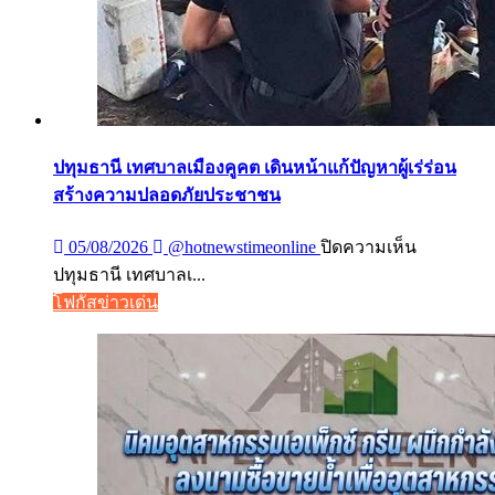
วัน
แม่
แห่ง
ชาติ
แทน
คำ
ปทุมธานี เทศบาลเมืองคูคต เดินหน้าแก้ปัญหาผู้เร่ร่อน
ว่า
สร้างความปลอดภัยประชาชน
รัก
บน
ชวน
05/08/2026
@hotnewstimeonline
ปิดความเห็น
ปทุมธานี
ลูก
ปทุมธานี เทศบาลเ...
เทศบาล
พา
โฟกัสข่าวเด่น
เมือง
แม่
คูคต
เที่ยว
เดิน
หน้า
แก้
ปัญหา
ผู้