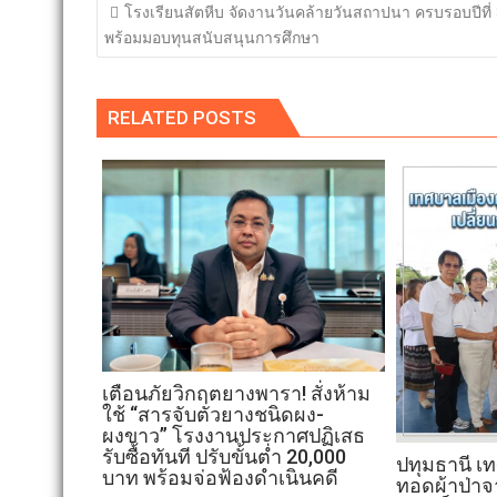
แนะแนว
โรงเรียนสัตหีบ จัดงานวันคล้ายวันสถาปนา ครบรอบปีที่
เรื่อง
พร้อมมอบทุนสนับสนุนการศึกษา
RELATED POSTS
เตือนภัยวิกฤตยางพารา! สั่งห้าม
ใช้ “สารจับตัวยางชนิดผง-
ผงขาว” โรงงานประกาศปฏิเสธ
รับซื้อทันที ปรับขั้นต่ำ 20,000
ปทุมธานี เ
บาท พร้อมจ่อฟ้องดำเนินคดี
ทอดผ้าป่าจ