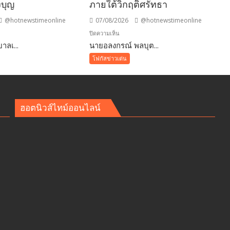
งบุญ
ภายใต้วิกฤติศรัทธา
@hotnewstimeonline
07/08/2026
@hotnewstimeonline
บน
ปิดความเห็น
าลเ...
นี
นายอลงกรณ์ พลบุต...
บทความ
ล
การ
โฟกัสข่าวเด่น
ปฏิรูป
ประเทศ
”7
สิง
ฮอตนิวส์ไทม์ออนไลน์
หา
วัน
รพี“
อุดมคติ
นัก
กฎหมาย
ภาย
ใต้
วิกฤติ
ศรัทธา