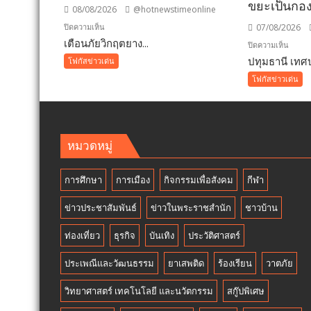
ขยะเป็นกอ
08/08/2026
@hotnewstimeonline
บน
07/08/2026
ปิดความเห็น
เตือนภัยวิกฤตยาง...
เตือน
บน
ปิดความเห็น
ภัย
ปทุมธานี เทศบ
ปทุมธา
โฟกัสข่าวเด่น
วิกฤต
เทศบา
โฟกัสข่าวเด่น
ยางพารา!
เมือง
สั่ง
คูคต
ห้าม
จัด
ใช้
ทอด
หมวดหมู่
“สาร
ผ้าป่า
จับ
จาก
การศึกษา
การเมือง
กิจกรรมเพื่อสังคม
กีฬา
ตัว
ขยะ
ยาง
เปลี่ยน
ข่าวประชาสัมพันธ์
ข่าวในพระราชสำนัก
ชาวบ้าน
ชนิด
กอง
ผง-
ขยะ
ท่องเที่ยว
ธุรกิจ
บันเทิง
ประวัติศาสตร์
ผงขาว”
เป็นก
โรงงาน
อง
ประเพณีและวัฒนธรรม
ยาเสพติด
ร้องเรียน
วาตภัย
ประกาศ
บุญ
ปฏิเสธ
วิทยาศาสตร์ เทคโนโลยี และนวัตกรรม
สกู๊ปพิเศษ
รับ