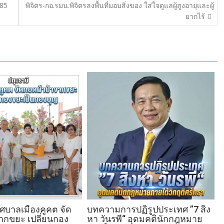
 85
พิจิตร-กอ.รมน.พิจิตรลงพื้นที่มอบสิ่งของ ใส่ใจดูแลผู้สูงอายุและผู้
ยากไร้
ทศบาลเมืองคูคต จัด
บทความการปฏิรูปประเทศ ”7 สิง
ากขยะ เปลี่ยนกอง
หา วันรพี“ อุดมคตินักกฎหมาย