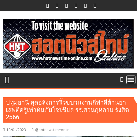
Skip
to
content
ปทุมธานี สุดอลังการริ้วขบวนงานกีฬาสีต้านยา
เสพติดรู้เท่าทันภัยโซเชียล รร.สวนกุหลาบ รังสิต
2566
13/01/2023
@hotnewstimeonline