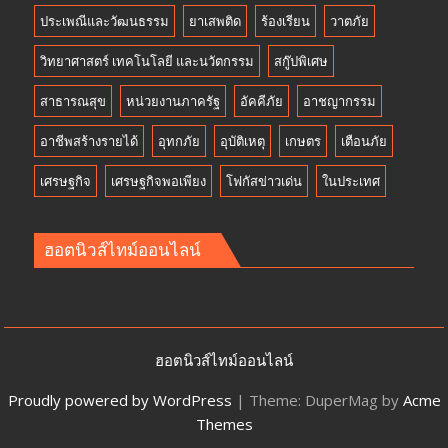
ประเพณีและวัฒนธรรม
ยาเสพติด
ร้องเรียน
วาตภัย
วิทยาศาสตร์ เทคโนโลยี และนวัตกรรม
สกู๊ปพิเศษ
สาธารณสุข
หน่วยงานภาครัฐ
อัคคีภัย
อาชญากรรม
อาชีพสร้างรายได้
อุทกภัย
อุบัติเหตุ
เกษตร
เตือนภัย
เศรษฐกิจ
เศรษฐกิจพอเพียง
โฟกัสข่าวเด่น
ในประเทศ
ฮอตนิวส์ไทม์ออนไลน์
ฮอตนิวส์ไทม์ออนไลน์
Proudly powered by WordPress
|
Theme: DuperMag by
Acme
Themes