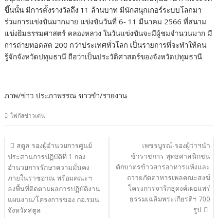
ขึ้นนั้น มีการตั้งรางวัลถึง 11 ล้านบาท มีนักสนุกเกอร์ระบบโลกมา
ร่วมการแข่งขันมากมาย แข่งขันวันที่ 6- 11 มีนาคม 2566 ที่สนาม
แข่งยิมธรรมศาสตร์ คลองหลวง ในวันแข่งขันจะมีผู้ชมจำนวนมาก มี
การถ่ายทอดสด 200 กว่าประเทศทั่วโลก เป็นรายการที่จะทำให้คน
รู้จักจังหวัดปทุมธานี ถือว่าเป็นประวัติศาสตร์ของจังหวัดปทุมธานี
ภาพ/ข่าว ประภาพรรณ ขาวขำ/รายงาน
โฟกัสข่าวเด่น
แนะแนว
สตูล รองผู้อำนวยการศูนย์
เพชรบูรณ์-รองผู้ว่าฯนำ
เรื่อง
ข้าราชการ พุทธศาสนิกชน
ประสานการปฏิบัติที่ 1 กอง
ตักบาตรข้าวสารอาหารแห้งและ
อำนวยการรักษาความมั่นคง
ถวายภัตตาหารเพลคณะสงฆ์
ภายในราชอาณ พร้อมคณะฯ
โครงการจาริกธุดงค์เผยแพร่
ลงพื้นที่ติดตามผลการปฏิบัติงาน
ธรรมเฉลิมพระเกียรติฯ 700
แผนงาน/โครงการของ กอ.รมน.
รูป
จังหวัดสตูล