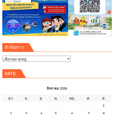
หัวข้อข่าว
หัวข้อ
ข่าว
DATE
สิงหาคม 2026
อา.
จ.
อ.
พ.
พฤ.
ศ.
ส.
1
2
3
4
5
6
7
8