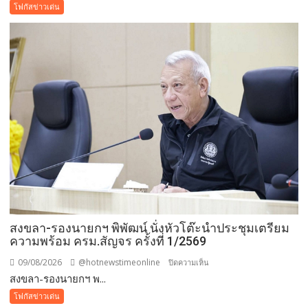
รวม
โฟกัสข่าวเด่น
พลัง
“กองทุน
แม่
ของ
แผ่น
ดิน”
เดิน–
วิ่ง
การ
กุศล
วัน
แม่
กว่า
๕๐๐
สงขลา-รองนายกฯ พิพัฒน์ นั่งหัวโต๊ะนำประชุมเตรียม
คน
ความพร้อม ครม.สัญจร ครั้งที่ 1/2569
ต้าน
ยา
09/08/2026
@hotnewstimeonline
บน
ปิดความเห็น
เสพ
สงขลา-รองนายกฯ พ...
สงขลา-
ติด
รอง
โฟกัสข่าวเด่น
นา