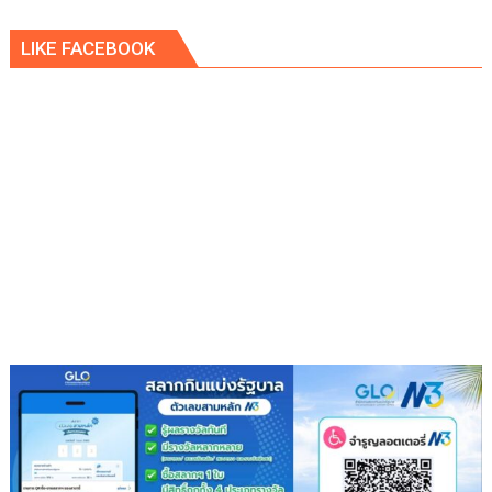
ยกฯ
LIKE FACEBOOK
พิพัฒน์
นั่ง
หัว
โต๊ะ
นำ
ประชุม
เตรียม
ความ
พร้อม
ครม.สัญจร
ครั้ง
ที่
1/2569