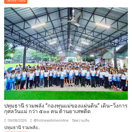
โฟกัสข่าวเด่น
หน้า
ล่าสุด
เบื้อง
ต้นทาง
โรงเรียน
ญว.
ได้
ปิด
ประตู
ทั้งหมด
ปทุมธานี รวมพลัง “กองทุนแม่ของแผ่นดิน” เดิน–วิ่งการ
กุศลวันแม่ กว่า ๕๐๐ คน ต้านยาเสพติด
09/08/2026
@hotnewstimeonline
บน
ปิดความเห็น
ปทุมธานี รวมพลัง...
ปทุมธานี