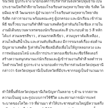
รณวิทย์ ธูปกระจ่าง นายกองค์การบริหารส่วนจังหวัดปทุมธานี เป็น
ประธานเปิดกีฬาสีภายในของโรงเรียนสวนกุหลาบวิทยาลัย รังสิต โด
ยมีผอ.ชาลี วัฒนเขจร ผู้อำนวยการโรงเรียนสวนกุหลาบวิทยาลัย
รังสิต กล่าวรายงาน พร้อมคณะครู ผู้ปกครอง และนักเรียน เข้าร่วม
พิธี ชมริ้วขบวนงานกีฬาสีต้านยาเสพติดรู้เท่าทันภัยโซเชียล ภายใน
งานมีเดินขบวนพาเหรดของนักเรียนแต่ละสี ประกอบด้วย 5 สี หลัก
ได้แก่ สวนเพชรสีขาว , สวนมรกตสีเขียว , สวนบุษราคัมสีเหลือง ,
สวนไพลินสีน้ำเงิน และสวนทับทิมสีแดง มีการรณรงค์เรื่อง ต่อต้าน
ปัญหายาเสพติด รู้เท่าทันโซเชียลมีเดียเพื่อไม่ให้ถูกหลอกลวง และ
การพนันออนไลน์ และมีการประกวดกองเชียร์และเชียร์ลีดเดอร์
สร้างความสนุกสนานแก่นักเรียนและผู้เข้าร่วมงานกีฬาสี พลตำรวจ
โทคำรณวิทย์ ธูปกระจ่าง นายกองค์การบริหารส่วนจังหวัดปทุมธานี
กล่าวว่า จังหวัดปทุมธานีเป็นจังหวัดที่มีประชากรอยู่เป็นจำนวนมาก
ทำให้พื้นที่จังหวัดปทุมธานีเกิดปัญหาในหลาย ๆ ด้าน จากสภาพ
ความเป็นอยู่ และรูปแบบการใช้ชีวิต และสถานการณ์การแพร่
ระบาดของโควิด-19 ที่ผ่านมา ทำให้ประชาชนส่วนใหญ่มีความตรึง