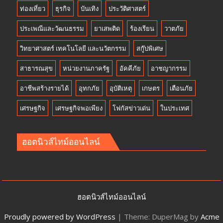
ท่องเที่ยว
ธุรกิจ
บันเทิง
ประวัติศาสตร์
ประเพณีและวัฒนธรรม
ยาเสพติด
ร้องเรียน
วาตภัย
วิทยาศาสตร์ เทคโนโลยี และนวัตกรรม
สกู๊ปพิเศษ
สาธารณสุข
หน่วยงานภาครัฐ
อัคคีภัย
อาชญากรรม
อาชีพสร้างรายได้
อุทกภัย
อุบัติเหตุ
เกษตร
เตือนภัย
เศรษฐกิจ
เศรษฐกิจพอเพียง
โฟกัสข่าวเด่น
ในประเทศ
ฮอตนิวส์ไทม์ออนไลน์
ฮอตนิวส์ไทม์ออนไลน์
Proudly powered by WordPress
|
Theme: DuperMag by
Acme