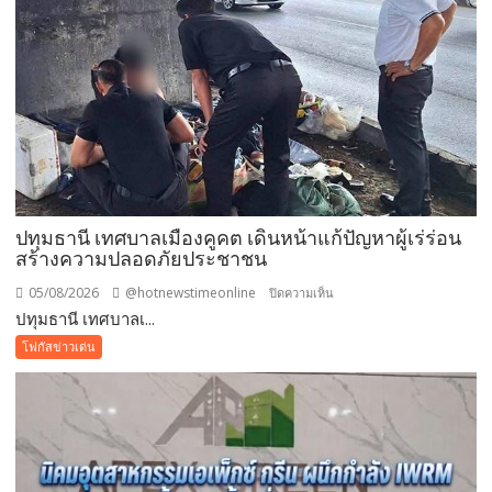
แม่
เข้า
ฟรี
สวน
นงนุช
พัทยา
มอบ
ของ
ขวัญ
ปทุมธานี เทศบาลเมืองคูคต เดินหน้าแก้ปัญหาผู้เร่ร่อน
วัน
สร้างความปลอดภัยประชาชน
แม่
แห่ง
05/08/2026
@hotnewstimeonline
บน
ปิดความเห็น
ชาติ
ปทุมธานี เทศบาลเ...
ปทุมธานี
แทน
เทศบาล
โฟกัสข่าวเด่น
คำ
เมือง
ว่า
คูคต
รัก
เดิน
ชวน
หน้า
ลูก
แก้
พา
ปัญหา