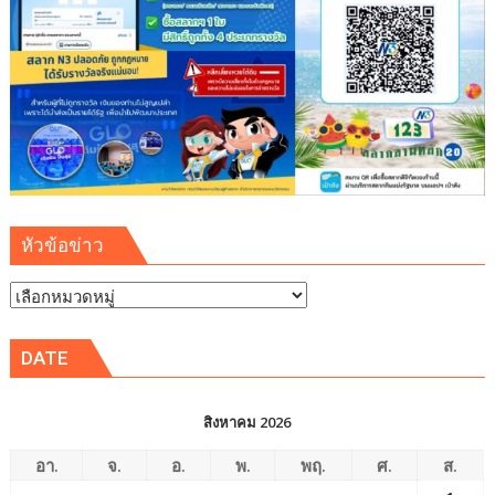
สาธารณูปโภค
รองรับ
การ
เติบโต
เขต
พัฒนา
พิเศษ
ภาค
ตะวัน
ออก
หัวข้อข่าว
(EEC)
หัวข้อ
ข่าว
DATE
สิงหาคม 2026
อา.
จ.
อ.
พ.
พฤ.
ศ.
ส.