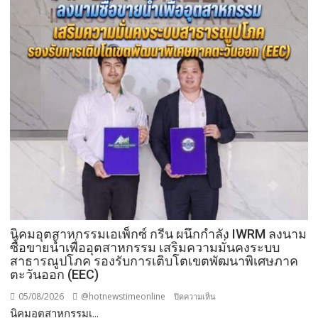
แม่
ผู้
เที่ยว
เร่ร่อน
สร้าง
ความ
ปลอดภัย
ประชาชน
นิคมอุตสาหกรรมเอเพ็กซ์ กรีน ผนึกกำลัง IWRM ลงนาม
ซื้อขายน้ำเพื่ออุตสาหกรรม เสริมความมั่นคงระบบ
สาธารณูปโภค รองรับการเติบโตเขตพัฒนาพิเศษภาค
ตะวันออก (EEC)
05/08/2026
@hotnewstimeonline
บน
ปิดความเห็น
​นิคมอุตสาหกรรมเ...