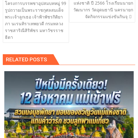
เรื่อง
แห่งชาติ ปี 2566 โรงเรียนนายก
โครงการบรรพชาอุปสมบทหมู่ 99
วัฒนากร วัดอุดมธานี นครนายก
รูปถวายเป็นพระราชกุศลสมเด็จ
จัดกิจกรรมแข่งขันกินจุ
พระเจ้าลูกเธอ เจ้าฟ้าพัชรกิติยา
ภา นเรนทิราเทพยวดี กรมหลวง
ราชสาริณีสิริพัชร มหาวัชรราช
ธิดา
RELATED POSTS