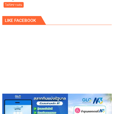
นิคม
โฟกัสข่าวเด่น
อุตสาหกรรม
เอ
LIKE FACEBOOK
เพ็ก
ซ์
กรีน
ผนึก
กำลัง
IWRM
ลง
นาม
ซื้อ
ขาย
น้ำ
เพื่อ
อุตสาหกรรม
เสริม
ความ
มั่นคง
ระบบ