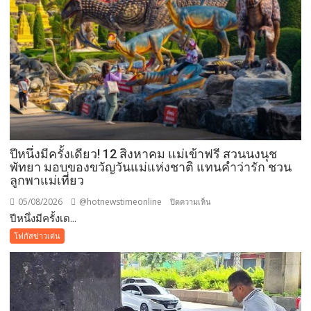
ปีหนึ่งมีครั้งเดียว! 12 สิงหาคม แม่เข้าฟรี สวนนงนุช
พัทยา มอบของขวัญวันแม่แห่งชาติ แทนคำว่ารัก ชวน
ลูกพาแม่เที่ยว
05/08/2026
@hotnewstimeonline
บน
ปิดความเห็น
ปีหนึ่งมีครั้งเด...
ปี
หนึ่ง
โฟกัสข่าวเด่น
มี
ครั้ง
เดียว!
12
สิงหาคม