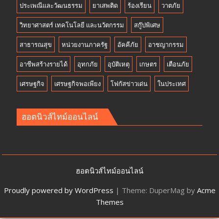
ประเพณีและวัฒนธรรม
ยาเสพติด
ร้องเรียน
วาตภัย
วิทยาศาสตร์ เทคโนโลยี และนวัตกรรม
สกู๊ปพิเศษ
สาธารณสุข
หน่วยงานภาครัฐ
อัคคีภัย
อาชญากรรม
อาชีพสร้างรายได้
อุทกภัย
อุบัติเหตุ
เกษตร
เตือนภัย
เศรษฐกิจ
เศรษฐกิจพอเพียง
โฟกัสข่าวเด่น
ในประเทศ
ฮอตนิวส์ไทม์ออนไลน์
ฮอตนิวส์ไทม์ออนไลน์
Proudly powered by WordPress
|
Theme: DuperMag by
Acme
Themes