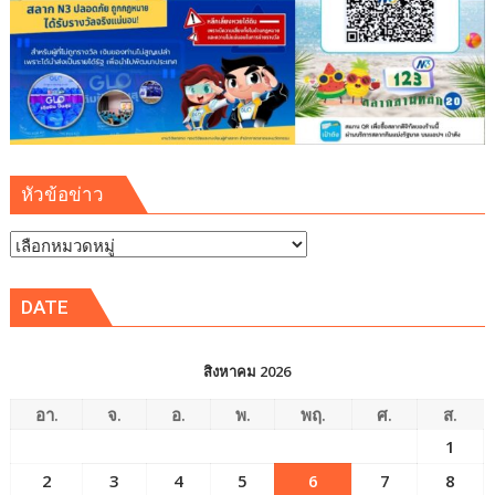
การ
เติบโต
เขต
พัฒนา
พิเศษ
ภาค
ตะวัน
ออก
หัวข้อข่าว
(EEC)
หัวข้อ
ข่าว
DATE
สิงหาคม 2026
อา.
จ.
อ.
พ.
พฤ.
ศ.
ส.
1
2
3
4
5
6
7
8