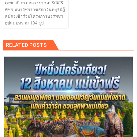
เทพยวดี กรมหลวงราชสาริณีสิริ
พัชร มหาวัชรราชธิดาจันทบุรีมีผู้
สมัครเข้าร่วมโครงการบรรพชา
อุปสมบทรวม 104 รูป
RELATED POSTS