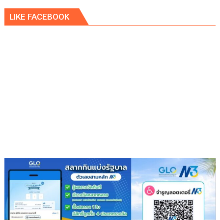
เอ
LIKE FACEBOOK
เพ็ก
ซ์
กรีน
ผนึก
กำลัง
IWRM
ลง
นาม
ซื้อ
ขาย
น้ำ
เพื่อ
อุตสาหกรรม
เสริม
ความ
มั่นคง
ระบบ
สาธารณูปโภค
รองรับ