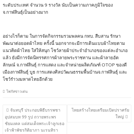
ระดับประเทศ จำนวน 9 รางวัล นับเป็นความภาคภูมิใจของ
จ.กาฬสินธุ์เป็นอย่างมาก
อย่างไรก็ตาม ในการจัดกิจกรรมรวมพลคน กทบ. สืบสาน รักษา
พัฒนาต่อยอดผ้าไทย ครั้งนี้ นอกจากจะมีการเดินแบบผ้าไทยตาม
แนวคิดผ้าไทย ใส่ให้สนุก โชว์ลายผ้าประจำอำเภอของแต่ละอำเภอ
แล้ว ยังมีการจัดนิทรรศการผ้าลายพระราชทาน และผ้าลายอัต
ลักษณ์ จ.กาฬสินธุ์ การแสดง และจำหน่ายผลิตภัณฑ์ OTOP ของดี
เมืองกาฬสินธุ์ บูธ การแสดงศิลปวัฒนธรรมพื้นบ้านจ.กาฬสินธุ์ และ
โชว์รำวงมหาดไทยอีกด้วย
โฟกัสข่าวเด่น
แนะแนว
จันทบุรี ประกอบพิธีบรรพชา
ไทยสร้างไทยเตรียมเปิดปราศรัย
เรื่อง
ใหญ่
อุปสมบท 99 รูป ถวายพระพร
ชัยมงคล แด่สมเด็จพระเจ้าลูกเธอ
เจ้าฟ้าพัชรกิติยาภา นเรนทิรา