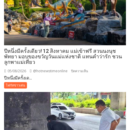
ปีหนึ่งมีครั้งเดียว! 12 สิงหาคม แม่เข้าฟรี สวนนงนุช
พัทยา มอบของขวัญวันแม่แห่งชาติ แทนคำว่ารัก ชวน
ลูกพาแม่เที่ยว
05/08/2026
@hotnewstimeonline
บน
ปิดความเห็น
ปีหนึ่งมีครั้งเด...
ปี
หนึ่ง
โฟกัสข่าวเด่น
มี
ครั้ง
เดียว!
12
สิงหาคม
แม่
เข้า