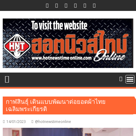
Skip
to
content
กาฬสินธุ์ เดินแบบพัฒนาต่อยอดผ้าไทย
เฉลิมพระเกียรติ
14/01/2023
@hotnewstimeonline