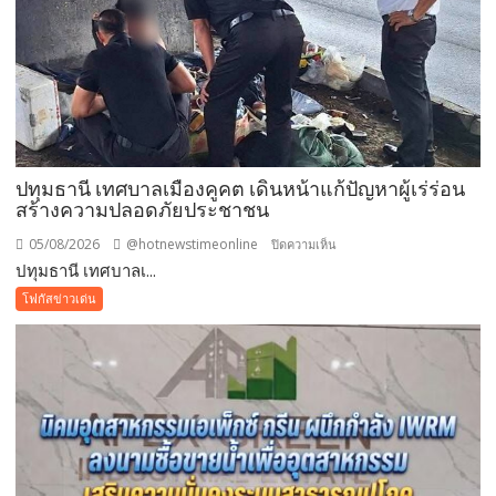
ฟรี
สวน
นงนุช
พัทยา
มอบ
ของ
ขวัญ
ปทุมธานี เทศบาลเมืองคูคต เดินหน้าแก้ปัญหาผู้เร่ร่อน
วัน
สร้างความปลอดภัยประชาชน
แม่
แห่ง
05/08/2026
@hotnewstimeonline
บน
ปิดความเห็น
ชาติ
ปทุมธานี เทศบาลเ...
ปทุมธานี
แทน
เทศบาล
โฟกัสข่าวเด่น
คำ
เมือง
ว่า
คูคต
รัก
เดิน
ชวน
หน้า
ลูก
แก้
พา
ปัญหา
แม่
ผู้
เที่ยว
เร่ร่อน