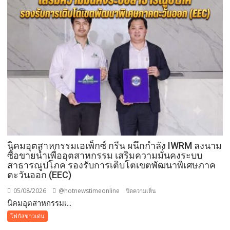
สร้าง
ความ
ปลอดภัย
ประชาชน
นิคมอุตสาหกรรมเอเพ็กซ์ กรีน ผนึกกำลัง IWRM ลงนาม
ซื้อขายน้ำเพื่ออุตสาหกรรม เสริมความมั่นคงระบบ
สาธารณูปโภค รองรับการเติบโตเขตพัฒนาพิเศษภาค
ตะวันออก (EEC)
05/08/2026
@hotnewstimeonline
บน
ปิดความเห็น
​นิคมอุตสาหกรรมเ...
นิคม
โฟกัสข่าวเด่น
อุตสาหกรรม