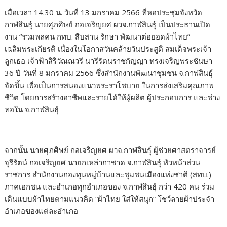
เมื่อเวลา 14.30 น. วันที่ 13 มกราคม 2566 ที่หอประชุมจังหวัด
กาฬสินธุ์ นายศุภศิษย์ กอเจริญยศ ผวจ.กาฬสินธุ์ เป็นประธานเปิด
งาน “รวมพลคน กทบ. สืบสาน รักษา พัฒนาต่อยอดผ้าไทย”
เฉลิมพระเกียรติ เนื่องในโอกาสวันคล้ายวันประสูติ สมเด็จพระเจ้า
ลูกเธอ เจ้าฟ้าสิริวัณณวรี นารีรัตนราชกัญญา ทรงเจริญพระชันษา
36 ปี วันที่ 8 มกราคม 2566 ซึ่งสำนักงานพัฒนาชุมชน จ.กาฬสินธุ์
จัดขึ้น เพื่อเป็นการสนองแนวพระราโชบาย ในการส่งเสริมคุณภาพ
ชีวิต โดยการสร้างอาชีพและรายได้ให้ผู้ผลิต ผู้ประกอบการ และช่าง
ทอใน จ.กาฬสินธุ์
จากนั้น นายศุภศิษย์ กอเจริญยศ ผวจ.กาฬสินธุ์ ผู้ช่วยศาสตราจารย์
จุรีรัตน์ กอเจริญยศ นายกเหล่ากาชาด จ.กาฬสินธุ์ หัวหน้าส่วน
ราชการ สำนักงานกองทุนหมู่บ้านและชุมชนเมืองแห่งชาติ (สทบ.)
ภาคเอกชน และอำเภอทุกอำเภอของ จ.กาฬสินธุ์ กว่า 420 คน ร่วม
เดินแบบผ้าไทยตามแนวคิด “ผ้าไทย ใส่ให้สนุก” โชว์ลายผ้าประจำ
อำเภอของแต่ละอำเภอ