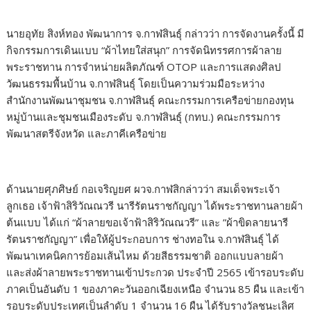
นายอุทัย สิงห์ทอง พัฒนาการ จ.กาฬสินธุ์ กล่าวว่า การจัดงานครั้งนี้ มี
กิจกรรมการเดินแบบ “ผ้าไทยใส่สนุก” การจัดนิทรรศการผ้าลาย
พระราชทาน การจำหน่ายผลิตภัณฑ์ OTOP และการแสดงศิลป
วัฒนธรรมพื้นบ้าน จ.กาฬสินธุ์ โดยเป็นความร่วมมือระหว่าง
สำนักงานพัฒนาชุมชน จ.กาฬสินธุ์ คณะกรรมการเครือข่ายกองทุน
หมู่บ้านและชุมชนเมืองระดับ จ.กาฬสินธุ์ (กทบ.) คณะกรรมการ
พัฒนาสตรีจังหวัด และภาคีเครือข่าย
ด้านนายศุภศิษย์ กอเจริญยศ ผวจ.กาฬสิกล่าวว่า สมเด็จพระเจ้า
ลูกเธอ เจ้าฟ้าสิริวัณณวรี นารีรัตนราชกัญญา ได้พระราชทานลายผ้า
ต้นแบบ ได้แก่ “ผ้าลายขอเจ้าฟ้าสิริวัณณวรี” และ ”ผ้าขิดลายนารี
รัตนราชกัญญา” เพื่อให้ผู้ประกอบการ ช่างทอใน จ.กาฬสินธุ์ ได้
พัฒนาเทคนิคการย้อมเส้นไหม ด้วยสีธรรมชาติ ออกแบบลายผ้า
และส่งผ้าลายพระราชทานเข้าประกวด ประจำปี 2565 เข้ารอบระดับ
ภาคเป็นอันดับ 1 ของภาคะวันออกเฉียงเหนือ จำนวน 85 ผืน และเข้า
รอบระดับประเทศเป็นลำดับ 1 จำนวน 16 ผืน ได้รับรางวัลชนะเลิศ