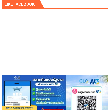
LIKE FACEBOOK
พิพัฒน์
นั่ง
หัว
โต๊ะ
นำ
ประชุม
เตรียม
ความ
พร้อม
ครม.สัญจร
ครั้ง
ที่
1/2569