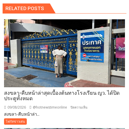
RELATED POSTS
สงขลา-คืบหน้าล่าสุดเบื้องต้นทางโรงเรียน ญว. ได้ปิด
ประตูทั้งหมด
09/08/2026
@hotnewstimeonline
บน
ปิดความเห็น
สงขลา-คืบหน้าล่า...
สงขลา-
คืบ
โฟกัสข่าวเด่น
หน้า