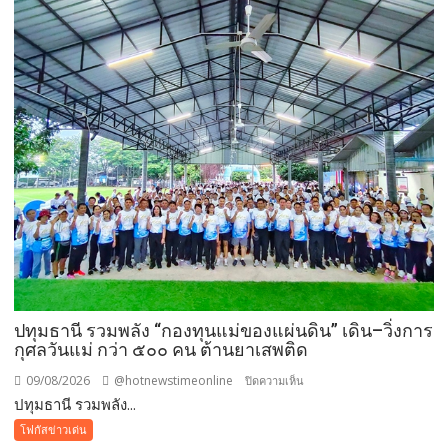
ล่าสุด
เบื้อง
ต้นทาง
โรงเรียน
ญว.
ได้
ปิด
ประตู
ทั้งหมด
ปทุมธานี รวมพลัง “กองทุนแม่ของแผ่นดิน” เดิน–วิ่งการ
กุศลวันแม่ กว่า ๕๐๐ คน ต้านยาเสพติด
09/08/2026
@hotnewstimeonline
บน
ปิดความเห็น
ปทุมธานี รวมพลัง...
ปทุมธานี
รวม
โฟกัสข่าวเด่น
พลัง