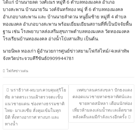
ได้แก่ บ้านนายลด วงศ์เณร หมู่ที่ 6 ตำบลทองมงคล อำเภอ
บางสะพาน บ้านนายวัน วงค์จันทร์ทอง หมู่ ที่ 6 ตำบลทองมงคล
อำเภอบางสะพาน และ บ้านนายลำดวน หนูยิ้มซ้าย หมู่ที่ 4 ตำบล
ทองมงคล อำเภอบางสะพาน พร้อมเยี่ยมเยียนสถานที่ที่เป็นปัจจัยพื้น
ฐาน เช่น โรงพยาบาลส่งเสริมสุขภาพตำบลทองมงคล วัดทองมงคล
โรงเรียนบ้านทองมงคล อ่างน้ำโป่งสามสิบ เป็นต้น.
นายนิพล ทองเก่า ผู้อำนวยการศูนย์ข่าวสยามโฟกัสไทม์/4เหล่าทัพ
จังหวัดประจวบคีรีขันธ์0909944781
โฟกัสข่าวเด่น
แนะแนว
นราธิวาส-ผบ.บก.ควบคุมสุริโย
เทศบาลนครสงขลา ปักธงแดง
เรื่อง
ตลอดแนวชายหาดชลาทัศน์และ
ทัย ลาดตระเวนเฝ้าตรวจตะเข็บ
ชายหาดสมิหลา เตือนนักท่อง
แนวชายแดน ช่องทางธรรมชาติ
เที่ยวห้ามลงเล่นน้ำทะเลเด็ดขาด
ไทย- มาเลเซีย สั่งคุมเข้มในทุก
หลังคลื่นลมมีกำลังแรงอีกครั้ง
มิติ ทั้งทางอากาศ ทางบก และ
ทางน้ำ