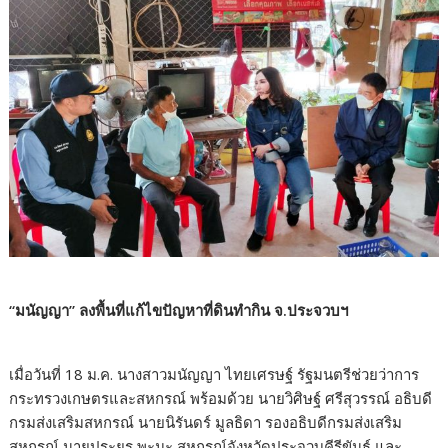
“มนัญญา” ลงพื้นที่แก้ไขปัญหาที่ดินทำกิน จ.ประจวบฯ
เมื่อวันที่ 18 ม.ค. นางสาวมนัญญา ไทยเศรษฐ์ รัฐมนตรีช่วยว่าการ
กระทรวงเกษตรและสหกรณ์ พร้อมด้วย นายวิศิษฐ์ ศรีสุวรรณ์ อธิบดี
กรมส่งเสริมสหกรณ์ นายนิรันดร์ มูลธิดา รองอธิบดีกรมส่งเสริม
สหกรณ์ นายประยูร พะมะ สหกรณ์จังหวัดประจวบคีรีขันธ์ และ