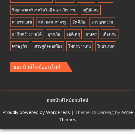
วิทยาศาสตร์ เทคโนโลยี และนวัตกรรม
สกู๊ปพิเศษ
สาธารณสุข
หน่วยงานภาครัฐ
อัคคีภัย
อาชญากรรม
อาชีพสร้างรายได้
อุทกภัย
อุบัติเหตุ
เกษตร
เตือนภัย
เศรษฐกิจ
เศรษฐกิจพอเพียง
โฟกัสข่าวเด่น
ในประเทศ
ฮอตนิวส์ไทม์ออนไลน์
ฮอตนิวส์ไทม์ออนไลน์
Proudly powered by WordPress
|
Theme: DuperMag by
Acme
Themes