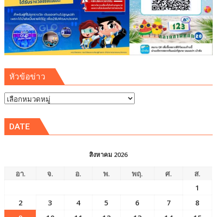
หัวข้อข่าว
หัวข้อ
ข่าว
DATE
สิงหาคม 2026
อา.
จ.
อ.
พ.
พฤ.
ศ.
ส.
1
2
3
4
5
6
7
8