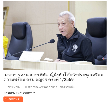
“กองทุน
แม่
ของ
แผ่น
ดิน”
เดิน–
วิ่ง
การ
กุศล
วัน
แม่
กว่า
๕๐๐
สงขลา-รองนายกฯ พิพัฒน์ นั่งหัวโต๊ะนำประชุมเตรียม
คน
ความพร้อม ครม.สัญจร ครั้งที่ 1/2569
ต้าน
ยา
09/08/2026
@hotnewstimeonline
บน
ปิดความเห็น
เสพ
สงขลา-รองนายกฯ พ...
สงขลา-
ติด
รอง
โฟกัสข่าวเด่น
นา
ยกฯ