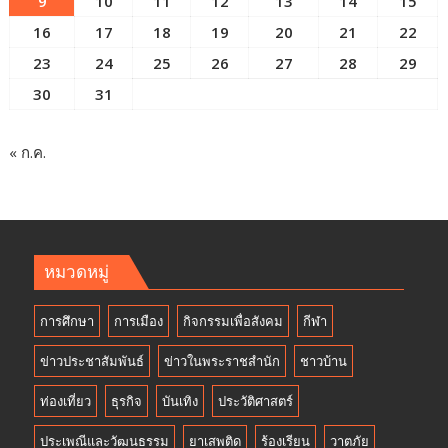
9
10
11
12
13
14
15
16
17
18
19
20
21
22
23
24
25
26
27
28
29
30
31
« ก.ค.
หมวดหมู่
การศึกษา
การเมือง
กิจกรรมเพื่อสังคม
กีฬา
ข่าวประชาสัมพันธ์
ข่าวในพระราชสำนัก
ชาวบ้าน
ท่องเที่ยว
ธุรกิจ
บันเทิง
ประวัติศาสตร์
ประเพณีและวัฒนธรรม
ยาเสพติด
ร้องเรียน
วาตภัย