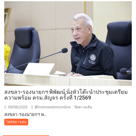
“กองทุน
แม่
ของ
แผ่น
ดิน”
เดิน–
วิ่ง
การ
กุศล
วัน
แม่
กว่า
๕๐๐
สงขลา-รองนายกฯ พิพัฒน์ นั่งหัวโต๊ะนำประชุมเตรียม
คน
ความพร้อม ครม.สัญจร ครั้งที่ 1/2569
ต้าน
ยา
09/08/2026
@hotnewstimeonline
บน
ปิดความเห็น
เสพ
สงขลา-รองนายกฯ พ...
สงขลา-
ติด
รอง
โฟกัสข่าวเด่น
นา
ยกฯ