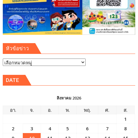
หัวข้อข่าว
หัวข้อ
ข่าว
DATE
สิงหาคม 2026
อา.
จ.
อ.
พ.
พฤ.
ศ.
ส.
1
2
3
4
5
6
7
8
9
10
11
12
13
14
15