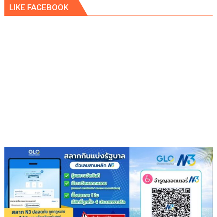
LIKE FACEBOOK
พิพัฒน์
นั่ง
หัว
โต๊ะ
นำ
ประชุม
เตรียม
ความ
พร้อม
ครม.สัญจร
ครั้ง
ที่
1/2569