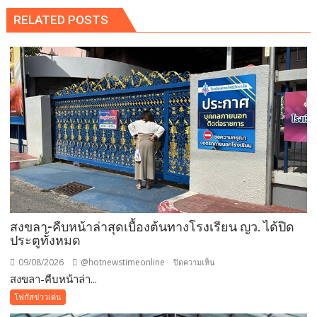
RELATED POSTS
สงขลา-คืบหน้าล่าสุดเบื้องต้นทางโรงเรียน ญว. ได้ปิด
ประตูทั้งหมด
09/08/2026
@hotnewstimeonline
บน
ปิดความเห็น
สงขลา-คืบหน้าล่า...
สงขลา-
คืบ
โฟกัสข่าวเด่น
หน้า