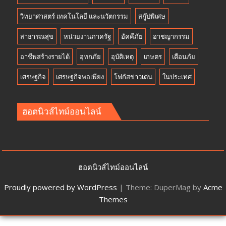
วิทยาศาสตร์ เทคโนโลยี และนวัตกรรม
สกู๊ปพิเศษ
สาธารณสุข
หน่วยงานภาครัฐ
อัคคีภัย
อาชญากรรม
อาชีพสร้างรายได้
อุทกภัย
อุบัติเหตุ
เกษตร
เตือนภัย
เศรษฐกิจ
เศรษฐกิจพอเพียง
โฟกัสข่าวเด่น
ในประเทศ
ฮอตนิวส์ไทม์ออนไลน์
ฮอตนิวส์ไทม์ออนไลน์
Proudly powered by WordPress
|
Theme: DuperMag by
Acme
Themes