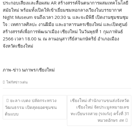
ประกอบเสียงและสื่อผสม AR สร้างสรรค์จินตนาการผสมเทคโนโลยี
สมัยใหม่ พร้อมทั้งเปิดให้เข้าเยี่ยมชมหอกลางเวียงในบรรยากาศ
Night Museum จนถึงเวลา 20:30 น. และจะมีพิธี เปิดงานชุมชนชุม
ใจ : เทศกาลศิลปะ งานฝีมือ และอาหารนครเชียงใหม่ และเปิดศูนย์
สร้างสรรค์เพื่อการพัฒนาเมือง เชียงใหม่ ในวันพุธที่ 1 กุมภาพันธ์
2566 เวลา 18.00 น. ณ ลานอนุสาวรีย์สามกษัตริย์ อำเภอเมือง
จังหวัดเชียงใหม่
ภาพ-ข่าว นภาพร/เชียงใหม่
โฟกัสข่าวเด่น
แนะแนว
ยะลา-เบตง ปลัดกระทรวง
เชียงใหม่-สำนักงานขนส่งจังหวัด
เรื่อง
เชียงใหม่ จัดประมูลหมายเลข
วัฒนธรรม เปิดสุดยอดชุมชน
ทะเบียนรถสวย (รถเก๋ง) ครั้งที่ 31
ต้นแบบ
หมวดอักษร งท