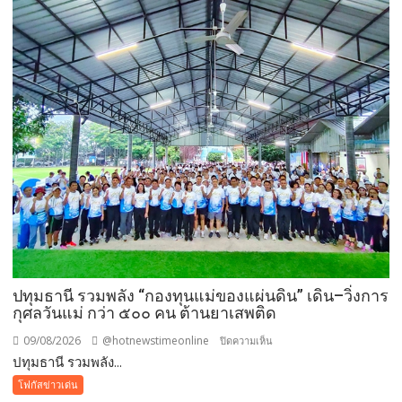
ล่าสุด
เบื้อง
ต้นทาง
โรงเรียน
ญว.
ได้
ปิด
ประตู
ทั้งหมด
ปทุมธานี รวมพลัง “กองทุนแม่ของแผ่นดิน” เดิน–วิ่งการ
กุศลวันแม่ กว่า ๕๐๐ คน ต้านยาเสพติด
09/08/2026
@hotnewstimeonline
บน
ปิดความเห็น
ปทุมธานี รวมพลัง...
ปทุมธานี
รวม
โฟกัสข่าวเด่น
พลัง